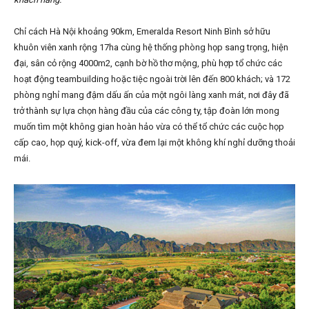
Chỉ cách Hà Nội khoảng 90km, Emeralda Resort Ninh Bình sở hữu
khuôn viên xanh rộng 17ha cùng hệ thống phòng họp sang trọng, hiện
đại, sân cỏ rộng 4000m2, cạnh bờ hồ thơ mộng, phù hợp tổ chức các
hoạt động teambuilding hoặc tiệc ngoài trời lên đến 800 khách; và 172
phòng nghỉ mang đậm dấu ấn của một ngôi làng xanh mát, nơi đây đã
trở thành sự lựa chọn hàng đầu của các công ty, tập đoàn lớn mong
muốn tìm một không gian hoàn hảo vừa có thể tổ chức các cuộc họp
cấp cao, họp quý, kick-off, vừa đem lại một không khí nghỉ dưỡng thoải
mái.