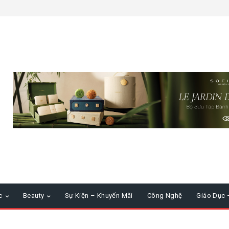
c
Beauty
Sự Kiện – Khuyến Mãi
Công Nghệ
Giáo Dục 