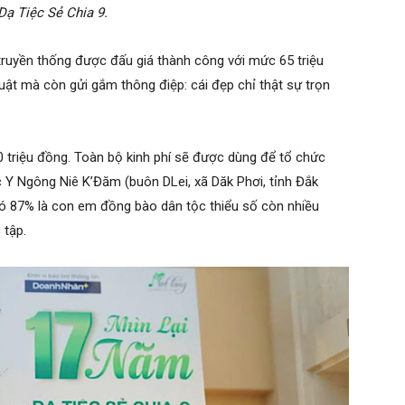
Dạ Tiệc Sẻ Chia 9.
truyền thống được đấu giá thành công với mức 65 triệu
uật mà còn gửi gắm thông điệp: cái đẹp chỉ thật sự trọn
50 triệu đồng. Toàn bộ kinh phí sẽ được dùng để tổ chức
ọc Y Ngông Niê K’Đăm (buôn DLei, xã Dăk Phơi, tỉnh Đắk
 đó 87% là con em đồng bào dân tộc thiểu số còn nhiều
 tập.