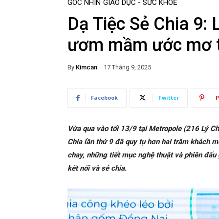
GÓC NHÌN
GIÁO DỤC - SỨC KHOẺ
Dạ Tiệc Sẻ Chia 9: 
ươm mầm ước mơ t
By
Kimcan
17 Tháng 9, 2025
Facebook
Twitter
P
Vừa qua vào tối 13/9 tại Metropole (216 Lý 
Chia lần thứ 9 đã quy tụ hơn hai trăm khách m
chay, những tiết mục nghệ thuật và phiên đấu g
kết nối và sẻ chia.