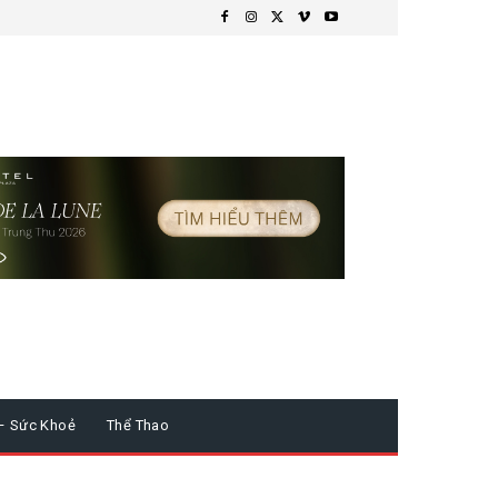
– Sức Khoẻ
Thể Thao