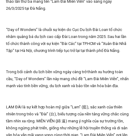
thảo lần thứ ba mang tên “Lam Đài Miên Viễn” vào sáng ngày
26/3/2025 tại Đà Nẵng.
“Day of Wonders” là chuỗi sự kiện do Cục Du lịch Đài Loan tổ chức
nhằm quảng bá du lịch cao cấp Đài Loan trong năm 2025. Sau hai lần
tổ chức thành công với sự kiện “Đài Các” tại TP.HCM và “Xuân Đài Nhã
Tập” tại Hà Nội, chương trình tiếp tục trở lại tại thành phố Đà Nẵng.
Trong bối cảnh du lịch bền vững ngày càng trở thành xu hướng toàn
cầu, “Day of Wonders” lần này mang chủ đề “Lam Đài Miên Viễn”, nhấn
mạnh vào tính bền vững, du lịch xanh và bảo tồn văn hóa bản địa.
LAM ĐÀI là sự kết hợp hoàn mỹ giữa “Lam” (藍), sắc xanh của thiên
nhiên trong trẻo và “Đài” (台), biểu tượng của nền tảng vững chắc cùng
tầm nhìn xa rộng. MIÊN VIỄN (綿 遠) mang ý nghĩa của sự trường tồn,
không ngừng phát triển, giống như những lễ hội truyền thống và di sản
văn hóa vẫn mãi vang vọng cùng thời gian. “Lam Đài Miên Viễn” gợi lên