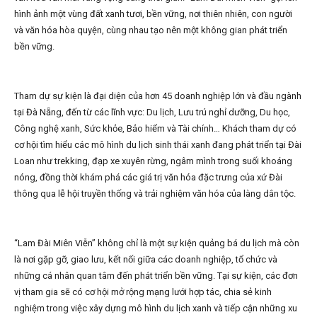
hình ảnh một vùng đất xanh tươi, bền vững, nơi thiên nhiên, con người
và văn hóa hòa quyện, cùng nhau tạo nên một không gian phát triển
bền vững.
Tham dự sự kiện là đại diện của hơn 45 doanh nghiệp lớn và đầu ngành
tại Đà Nẵng, đến từ các lĩnh vực: Du lịch, Lưu trú nghỉ dưỡng, Du học,
Công nghệ xanh, Sức khỏe, Bảo hiểm và Tài chính… Khách tham dự có
cơ hội tìm hiểu các mô hình du lịch sinh thái xanh đang phát triển tại Đài
Loan như trekking, đạp xe xuyên rừng, ngâm mình trong suối khoáng
nóng, đồng thời khám phá các giá trị văn hóa đặc trưng của xứ Đài
thông qua lễ hội truyền thống và trải nghiệm văn hóa của làng dân tộc.
“Lam Đài Miên Viễn” không chỉ là một sự kiện quảng bá du lịch mà còn
là nơi gặp gỡ, giao lưu, kết nối giữa các doanh nghiệp, tổ chức và
những cá nhân quan tâm đến phát triển bền vững. Tại sự kiện, các đơn
vị tham gia sẽ có cơ hội mở rộng mạng lưới hợp tác, chia sẻ kinh
nghiệm trong việc xây dựng mô hình du lịch xanh và tiếp cận những xu