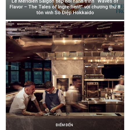
Le Méridien Saigon tiếp nối hành trình “Waves of
Flavor – The Tales of Ingredient” với chương thứ 8
tôn vinh Sò Điệp Hokkaido
ĐIỂM ĐẾN