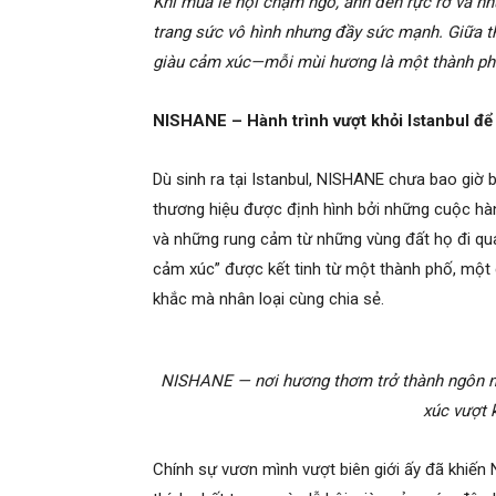
Khi mùa lễ hội chạm ngõ, ánh đèn rực rỡ và nh
trang sức vô hình nhưng đầy sức mạnh. Giữa 
giàu cảm xúc—mỗi mùi hương là một thành ph
NISHANE – Hành trình vượt khỏi Istanbul để
Dù sinh ra tại Istanbul, NISHANE chưa bao giờ b
thương hiệu được định hình bởi những cuộc hà
và những rung cảm từ những vùng đất họ đi qua
cảm xúc” được kết tinh từ một thành phố, một 
khắc mà nhân loại cùng chia sẻ.
NISHANE — nơi hương thơm trở thành ngôn ng
xúc vượt k
Chính sự vươn mình vượt biên giới ấy đã khiế