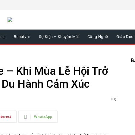
c
Beauty
Sự Kiện – Khuyến Mãi
Công Nghệ
Giáo Dục
B
 – Khi Mùa Lễ Hội Trở
 Du Hành Cảm Xúc
0
nterest
WhatsApp