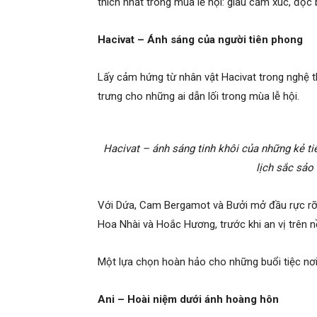
thích nhất trong mùa lễ hội: giàu cảm xúc, độ
Hacivat – Ánh sáng của người tiên phong
Lấy cảm hứng từ nhân vật Hacivat trong nghệ 
trưng cho những ai dẫn lối trong mùa lễ hội.
Hacivat – ánh sáng tinh khôi của những kẻ t
lịch sắc sảo
Với Dứa, Cam Bergamot và Bưởi mở đầu rực rỡ 
Hoa Nhài và Hoắc Hương, trước khi an vị trên n
Một lựa chọn hoàn hảo cho những buổi tiệc nơi
Ani – Hoài niệm dưới ánh hoàng hôn