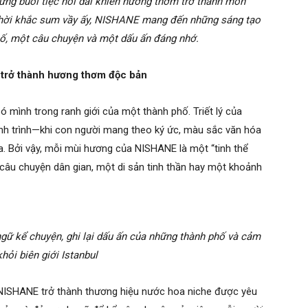
ững buổi tiệc nối dài khiến hương thơm trở thành món
thời khắc sum vầy ấy, NISHANE mang đến những sáng tạo
ố, một câu chuyện và một dấu ấn đáng nhớ.
 trở thành hương thơm độc bản
ó mình trong ranh giới của một thành phố. Triết lý của
nh trình—khi con người mang theo ký ức, màu sắc văn hóa
. Bởi vậy, mỗi mùi hương của NISHANE là một “tinh thể
câu chuyện dân gian, một di sản tinh thần hay một khoảnh
ữ kể chuyện, ghi lại dấu ấn của những thành phố và cảm
hỏi biên giới Istanbul
n NISHANE trở thành thương hiệu nước hoa niche được yêu