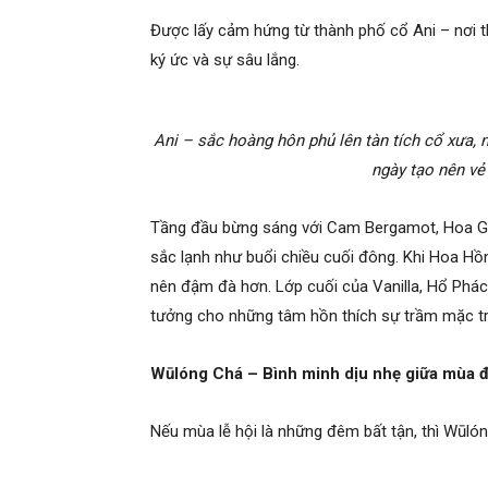
Được lấy cảm hứng từ thành phố cổ Ani – nơi th
ký ức và sự sâu lắng.
Ani – sắc hoàng hôn phủ lên tàn tích cổ xưa, 
ngày tạo nên v
Tầng đầu bừng sáng với Cam Bergamot, Hoa G
sắc lạnh như buổi chiều cuối đông. Khi Hoa Hồ
nên đậm đà hơn. Lớp cuối của Vanilla, Hổ Phác
tưởng cho những tâm hồn thích sự trầm mặc tr
Wūlóng Chá – Bình minh dịu nhẹ giữa mùa 
Nếu mùa lễ hội là những đêm bất tận, thì Wūló