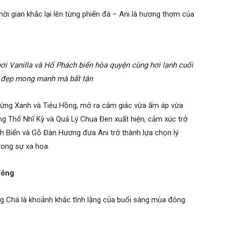
ời gian khắc lại lên từng phiến đá – Ani là hương thơm của
nơi Vanilla và Hổ Phách biển hòa quyện cùng hơi lạnh cuối
ẻ đẹp mong manh mà bất tận
ừng Xanh và Tiêu Hồng, mở ra cảm giác vừa ấm áp vừa
ng Thổ Nhĩ Kỳ và Quả Lý Chua Đen xuất hiện, cảm xúc trở
h Biển và Gỗ Đàn Hương đưa Ani trở thành lựa chọn lý
ong sự xa hoa.
đông
ng Chá là khoảnh khắc tĩnh lặng của buổi sáng mùa đông.