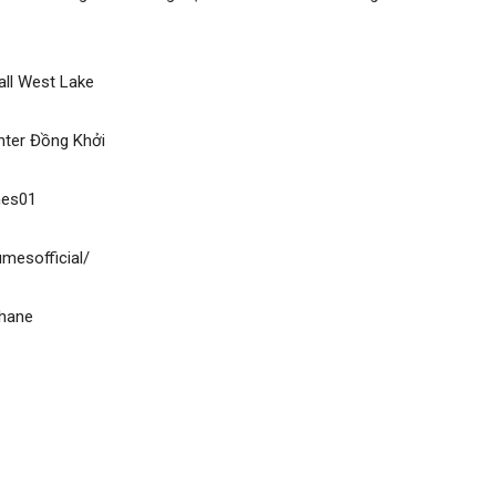
all West Lake
ter Đồng Khởi
umes01
umesofficial/
shane