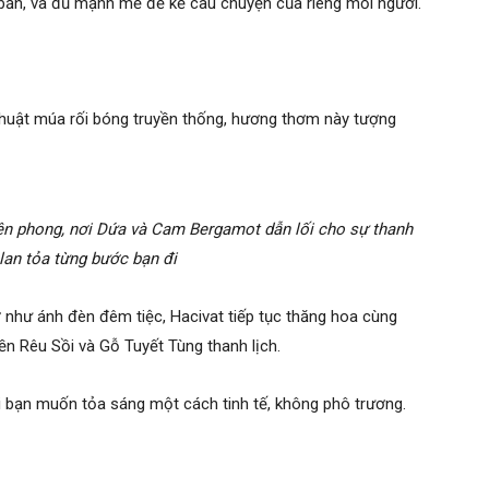
c bản, và đủ mạnh mẽ để kể câu chuyện của riêng mỗi người.
thuật múa rối bóng truyền thống, hương thơm này tượng
iên phong, nơi Dứa và Cam Bergamot dẫn lối cho sự thanh
 lan tỏa từng bước bạn đi
như ánh đèn đêm tiệc, Hacivat tiếp tục thăng hoa cùng
ền Rêu Sồi và Gỗ Tuyết Tùng thanh lịch.
 bạn muốn tỏa sáng một cách tinh tế, không phô trương.