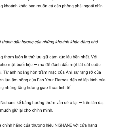
 khoảnh khắc bạn muốn cả căn phòng phải ngoái nhìn.
ở thành dấu hương của những khoảnh khắc đáng nhớ
 thơm luôn là thứ lưu giữ cảm xúc lâu bền nhất. Với
cho một buổi tiệc — mà để đánh dấu một lát cắt cuộc
i. Từ ánh hoàng hôn trầm mặc của Ani, sự rạng rỡ của
gọn lửa ấm nồng của Fan Your Flames đến vẻ lấp lánh của
ng những tầng hương giao thoa tinh tế.
 Nishane kể bằng hương thơm vẫn sẽ ở lại — trên làn da,
muốn giữ lại cho chính mình.
a chính hãng của thương hiệu NISHANE với cửa hàng