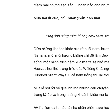
mềm mại nhưng sắc sảo — hoàn hảo cho những
Mùa hội đi qua, dấu hương vẫn còn mãi
Trong ánh sáng mùa lễ hội, NISHANE tr
Giữa những khoảnh khắc rực rỡ cuối năm, hương
Nishane, mỗi mùi hương không chỉ để làm đẹp 
sống, một hành trình cảm xúc mà ta sẽ nhớ mã
Hacivat, hơi thở trong trẻo của Wūlóng Chá, n
Hundred Silent Ways X, cả năm bỗng thu lại tro
Mùa lễ hội rồi sẽ qua, nhưng những câu chuyện
trong ký ức và trong những khoảnh khắc mà ta 
AH Perfumes tự hào là nhà phân phối nước ho