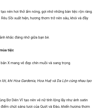
ạo nên hơi thở ấm nóng, gợi nhớ những bàn tiệc rộn ràng.
 Rêu Sồi xuất hiện, hương thơm trở nên sâu, khói và đầy
ảnh khắc đáng nhớ giữa bạn bè.
mùa tiệc
iên bản X mang vẻ đẹp chín muồi và sang trọng.
n lời, khi Hoa Gardenia, Hoa Huệ và Da Lộn cùng nhau tạo
ng Bơ Diên Vĩ tạo nên vẻ nữ tính lộng lẫy như ánh satin
g điểm chút sáng tươi của Quýt và Đào, khiến hương thơm