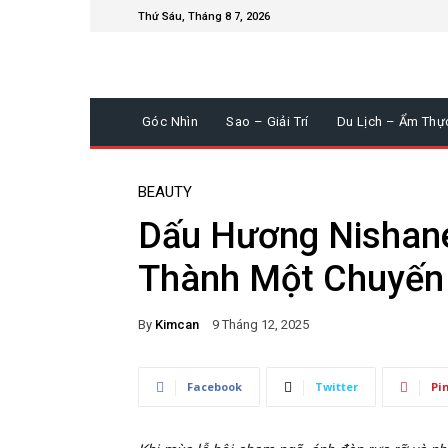
Thứ Sáu, Tháng 8 7, 2026
Góc Nhìn
Sao – Giải Trí
Du Lịch – Ẩm Thự
BEAUTY
Dấu Hương Nishane
Thành Một Chuyến
By
Kimcan
9 Tháng 12, 2025
Facebook
Twitter
Pi