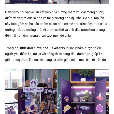
Dewberry nổi bật với sự kết hợp của hương mâm xôi dại mọng nước,
điểm xanh mát của lá non và tầng hương hoa dịu nhẹ. Bộ sưu tập lần
này bao gồm nhiều sản phẩm chăm sóc cơ thể như sữa tắm, sữa chua
dưỡng thể, bơ dưỡng thể, xịt thơm cơ thể và tinh dầu nước hoa, mang
đến trải nghiệm hương thơm tươi mới, dễ chịu.
Trong đó,
tinh dầu nước hoa Dewberry
là sản phẩm được nhiều
người yêu thích khi trở lại với công thức dạng dầu đậm đặc, giúp lưu
giữ hương thơm lâu dài và mang lại cảm giác mềm mại, tinh tế trên da.