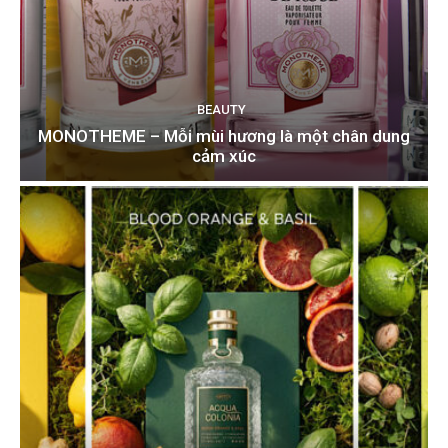
BEAUTY
MONOTHEME – Mỗi mùi hương là một chân dung
cảm xúc