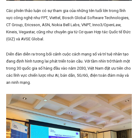
Các phiên thảo luận có sự tham gia của những tên tuổi lớn trong lĩnh
vực công nghệ như FPT, Viettel, Bosch Global Software Technologies,
CT Group, Ericsson, ASN, Nokia Bell Labs, VNPT, Inno3/OpenLaw,
Kineis, Vegastar, cũng như chuyên gia từ Cơ quan Hợp tác Quốc tế Đức
(GIZ) và AVSE Global.
Diễn đàn diễn ra trong bối cảnh cuộc cách mạng số và trí tuệ nhân tạo
đang định hình tương lai phát triển toàn cầu. Với tầm nhìn trở thành một
trong 30 quốc gia số hàng đầu vào năm 2030, Việt Nam đặt ưu tiên cho
các lĩnh vực chiến lược như AI, bán dẫn, 5G/6G, điện toán đám mây và
an ninh mạng.