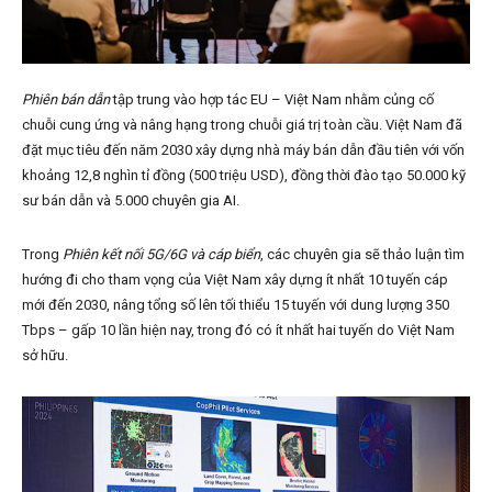
Phiên bán dẫn
tập trung vào hợp tác EU – Việt Nam nhằm củng cố
chuỗi cung ứng và nâng hạng trong chuỗi giá trị toàn cầu. Việt Nam đã
đặt mục tiêu đến năm 2030 xây dựng nhà máy bán dẫn đầu tiên với vốn
khoảng 12,8 nghìn tỉ đồng (500 triệu USD), đồng thời đào tạo 50.000 kỹ
sư bán dẫn và 5.000 chuyên gia AI.
Trong
Phiên kết nối 5G/6G và cáp biển
, các chuyên gia sẽ thảo luận tìm
hướng đi cho tham vọng của Việt Nam xây dựng ít nhất 10 tuyến cáp
mới đến 2030, nâng tổng số lên tối thiểu 15 tuyến với dung lượng 350
Tbps – gấp 10 lần hiện nay, trong đó có ít nhất hai tuyến do Việt Nam
sở hữu.