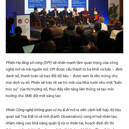
Phiên Hạ tầng số công (DPI)
sẽ nhấn mạnh tầm quan trọng của công
nghệ mở và mã nguồn mở. DPI được cấu thành từ ba khối cơ bản – định
danh số, thanh toán và trao đổi dữ liệu – được xem là nền móng cho
mọi dịch vụ số. Phiên sẽ bàn về vai trò mới của Nhà nước như một “kiến
trúc sư” của thị trường số, thúc đẩy nền tảng liên thông và tạo môi
trường cho SME đổi mới sáng tạo.
Phiên Công nghệ không gian vũ trụ & AI
mở ra viễn cảnh kết hợp dữ liệu
quan sát Trái Đất từ vệ tinh (Earth Observation) cùng trí tuệ nhân tạo,
nhằm nâng cao khả năng quản lý rủi ro thiên tai, hoạch định đô thị