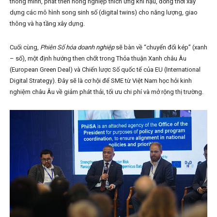
thông minh, phát triển nông nghiệp thích ứng khí hậu, đồng thời xây
dựng các mô hình song sinh số (digital twins) cho năng lượng, giao
thông và hạ tầng xây dựng.
Cuối cùng,
Phiên Số hóa doanh nghiệp
sẽ bàn về “chuyển đổi kép” (xanh
– số), một định hướng then chốt trong Thỏa thuận Xanh châu Âu
(European Green Deal) và Chiến lược Số quốc tế của EU (International
Digital Strategy). Đây sẽ là cơ hội để SME từ Việt Nam học hỏi kinh
nghiệm châu Âu về giảm phát thải, tối ưu chi phí và mở rộng thị trường.