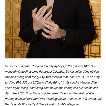
Ca sĩ Erik cùng mẫu đồng hồ thứ bảy đạt kỷ lục thế giới của BVLGARI
mang tên Octo Finissimo Perpetual Calendar. Đây là chiếc đồng hồ lịch
vạn niên mỏng nhất thế giới tại thời điểm ra mắt (năm 2021), với bộ máy
tự động BVL 305 chỉ 2.75mm. Chiếc đồng hồ này có khả năng tự điều
chỉnh ngày, tháng, năm cùng năm nhuận mà không cần hiệu chỉnh cho
đến năm 2100. Octo Finissimo Perpetual Calendar từng đạt hai giải
thưởng danh giá tại Grand Prix d’Horlogerie de Genève 2021 là Grand Prix
De L’aiguille D’or và Best Overall Watch In All Categories.