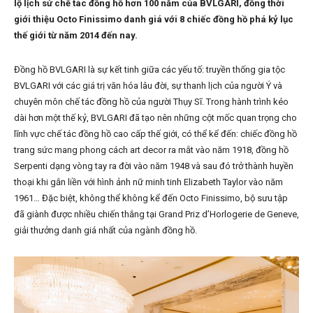
lộ lịch sử chế tác đồng hồ hơn 100 năm của BVLGARI, đồng thời
giới thiệu Octo Finissimo danh giá với 8 chiếc đồng hồ phá kỷ lục
thế giới từ năm 2014 đến nay.
Đồng hồ BVLGARI là sự kết tinh giữa các yếu tố: truyền thống gia tộc
BVLGARI với các giá trị văn hóa lâu đời, sự thanh lịch của người Ý và
chuyên môn chế tác đồng hồ của người Thụy Sĩ. Trong hành trình kéo
dài hơn một thế kỷ, BVLGARI đã tạo nên những cột mốc quan trọng cho
lĩnh vực chế tác đồng hồ cao cấp thế giới, có thể kể đến: chiếc đồng hồ
trang sức mang phong cách art decor ra mắt vào năm 1918, đồng hồ
Serpenti dạng vòng tay ra đời vào năm 1948 và sau đó trở thành huyền
thoại khi gắn liền với hình ảnh nữ minh tinh Elizabeth Taylor vào năm
1961… Đặc biệt, không thể không kể đến Octo Finissimo, bộ sưu tập
đã giành được nhiều chiến thắng tại Grand Priz d’Horlogerie de Geneve,
giải thưởng danh giá nhất của ngành đồng hồ.