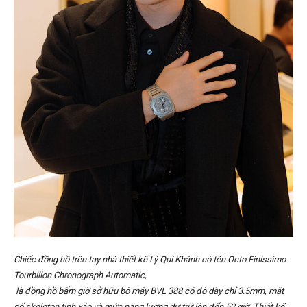
Chiếc đồng hồ trên tay nhà thiết kế Lý Quí Khánh có tên Octo Finissimo
Tourbillon Chronograph Automatic,
là đồng hồ bấm giờ sở hữu bộ máy BVL 388 có độ dày chỉ 3.5mm, mặt
số skeleton tinh xảo và mức năng lượng dự trữ lên đến 52 giờ. Thiết kế