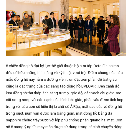
8 chiếc đồng hồ đạt kỷ lục thế giới thuộc bộ sưu tập Octo Finissimo
đều sở hữu những tính năng và kỹ thuật vượt trội. Điểm chung của các
mẫu đồng hồ này nằm ở đường viền tròn đặt trên phần đế bát giác,
cũng là đặc trưng của các sáng tạo đồng hồ BVLGARI. Bên cạnh đó,
kim đồng hồ thu thập ánh sáng từ mọi góc độ, các vạch chỉ giờ được
cắt song song với các cạnh của hình bát giác, phần vấu được tích hợp
trong vỏ, các con số hiển thị là chữ số Ả Rập, mặt sau của vỏ đồng hồ
trong suốt, núm vặn được làm bằng gốm, mặt đồng hồ bằng đá
sapphire chống trầy xước với lớp phủ chống phản quang hai mặt. Con
số 8 mang ý nghĩa may mắn được sử dụng trong các bộ chuyển động