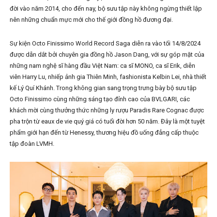
đời vào năm 2014, cho đến nay, bộ sưu tập này không ngừng thiết lập
nên những chuẩn mực mới cho thế giới đồng hồ đương đại.
Sự kiện Octo Finissimo World Record Saga diễn ra vào tối 14/8/2024
được dẫn dắt bởi chuyên gia đồng hồ Jason Dang, với sự góp mặt của
những nam nghệ sĩ hàng đầu Việt Nam: ca sĩ MONO, ca sĩ Erik, diễn
viên Harry Lu, nhiếp ảnh gia Thiên Minh, fashionista Kelbin Lei, nhà thiết
kế Lý Quí Khánh. Trong không gian sang trọng trưng bày bộ sưu tập
Octo Finissimo cùng những sáng tạo đỉnh cao của BVLGARI, các
khách mời cùng thưởng thức những ly rượu Paradis Rare Cognac được
pha trộn từ eaux de vie quý giá có tuổi đời hơn 50 năm. Đây là một tuyệt
phẩm giới hạn đến từ Henessy, thương hiệu đồ uống đẳng cấp thuộc
tập đoàn LVMH.