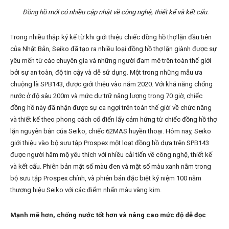
Đồng hồ mới có nhiều cập nhật về công nghệ, thiết kế và kết cấu.
Trong nhiều thập kỷ kể từ khi giới thiệu chiếc đồng hồ thợ lặn đầu tiên
của Nhật Bản, Seiko đã tạo ra nhiều loại đồng hồ thợ lặn giành được sự
yêu mến từ các chuyên gia và những người đam mê trên toàn thế giới
bởi sự an toàn, độ tin cậy và dễ sử dụng. Một trong những mẫu ưa
chuộng là SPB143, được giới thiệu vào năm 2020. Với khả năng chống
nước ở độ sâu 200m và mức dự trữ năng lượng trong 70 giờ, chiếc
đồng hồ này đã nhận được sự ca ngợi trên toàn thế giới về chức năng
và thiết kế theo phong cách cổ điển lấy cảm hứng từ chiếc đồng hồ thợ
lặn nguyên bản của Seiko, chiếc 62MAS huyền thoại. Hôm nay, Seiko
giới thiệu vào bộ sưu tập Prospex một loạt đồng hồ dựa trên SPB143
được người hâm mộ yêu thích với nhiều cải tiến về công nghệ, thiết kế
và kết cấu. Phiên bản mặt số màu đen và mặt số màu xanh nằm trong
bộ sưu tập Prospex chính, và phiên bản đặc biệt kỷ niệm 100 năm
thương hiệu Seiko với các điểm nhấn màu vàng kim.
Mạnh mẽ hơn, chống nước tốt hơn và nâng cao mức độ dễ đọc