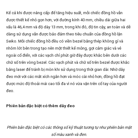
Kể cả khi được nâng cấp để tăng hiệu suất, mỗi chiếc đồng hồ vẫn
được thiết kế nhỏ gọn hơn, với đường kính 40 mm, chiều dài giữa hai
vấu là 46,4 mm và độ dày 13 mm, trong khi đó, độ tin cậy, an toàn và dễ
dàng sử dụng vẫn được bảo đảm theo tiêu chuẩn của đồng hồ lặn
Seiko. Mỗi chiếc đồng hồ đều có viền bezel bằng thép không gỉ và
nhôm lót bên trong tạo nên một thiết kế mỏng, gợi cảm giác và vẻ
ngoài cổ điển, với các vạch chỉ phút giờ đây được khắc bên dưới các
chữ số trên vòng bezel. Các vạch phút và chữ số trên bezel được khắc
bằng laser để tránh bị mòn khi sử dụng trong thời gian dài. Nhờ dây
đeo mới với các mắt xích ngắn hơn và móc cài nhỏ hơn, đồng hồ đạt
được mức độ thoải mái cao tối đa vì nó vừa vặn trên cổ tay của người
đeo.
Phiên bản đặc biệt có thêm dây đeo
Phiên bản đặc biệt có các thông số kỹ thuật tương tự như phiên bản mặt
số màu xanh và đen.