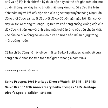
phú và độ lấp lánh nhờ vào kỹ thuật bện này có thể bắt gặp trên obijime
truyền thống, sợi dây trang trí giữ thắt lưng kimono. Dây đeo thể hiện
tính thẩm mỹ và kết cấu độc đáo của nghệ thuật truyền thống Nhật Bản,
đồng thời được sản xuất đặc biệt để có độ bền gần gấp bốn lần so với
dây vải Seiko thông thường*. Độ bền và khả năng chống xuống cấp của
dây đeo khi tiếp xúc với ánh sáng mặt trời đáp ứng các tiêu chuẩn khắt
khe cần có của đồng hồ lặn Seiko và nó hoàn hảo để sử dụng trong
môi trường nước.
Cả ba chiếc đồng hồ này sẽ có mặt tại Seiko Boutiques và một số cửa
hàng bán lẻ chọn lọc trên toàn thế giới từ tháng 6 năm 2024.
*dựa trên nghiên cứu của Seiko.
Seiko Prospex 1965 Heritage Diver’s Watch: SPB451, SPB453
Seiko Brand 100th Anniversary Seiko Prospex 1965 Heritage
Diver’s Special Edition: SPB455