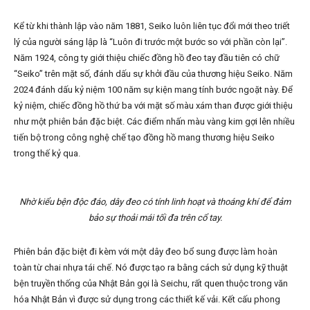
Kể từ khi thành lập vào năm 1881, Seiko luôn liên tục đổi mới theo triết
lý của người sáng lập là “Luôn đi trước một bước so với phần còn lại”.
Năm 1924, công ty giới thiệu chiếc đồng hồ đeo tay đầu tiên có chữ
“Seiko” trên mặt số, đánh dấu sự khởi đầu của thương hiệu Seiko. Năm
2024 đánh dấu kỷ niệm 100 năm sự kiện mang tính bước ngoặt này. Để
kỷ niệm, chiếc đồng hồ thứ ba với mặt số màu xám than được giới thiệu
như một phiên bản đặc biệt. Các điểm nhấn màu vàng kim gợi lên nhiều
tiến bộ trong công nghệ chế tạo đồng hồ mang thương hiệu Seiko
trong thế kỷ qua.
Nhờ kiểu bện độc đáo, dây đeo có tính linh hoạt và thoáng khí để đảm
bảo sự thoải mái tối đa trên cổ tay.
Phiên bản đặc biệt đi kèm với một dây đeo bổ sung được làm hoàn
toàn từ chai nhựa tái chế. Nó được tạo ra bằng cách sử dụng kỹ thuật
bện truyền thống của Nhật Bản gọi là Seichu, rất quen thuộc trong văn
hóa Nhật Bản vì được sử dụng trong các thiết kế vải. Kết cấu phong