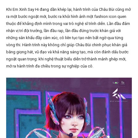
Khi Em Xinh Say Hi đang dần khép lại, hành trình của Châu Bùi cũng mở
ra một bước ngoặt mới, bước ra khỏi hình ảnh một fashion icon quen
thuộc để khẳng định mình trong vai trò nghệ sĩ trình diễn. Lần đầu đảm
nhận vị trí đội trưởng, lần đầu rap, lần đầu đứng trước khán giả với
những sân khấu đầy cảm xúc, cô liên tục tạo nên bất ngờ qua từng
vòng thi. Hành trình này không chỉ giúp Châu Bùi chinh phục khán giả
bằng giọng hát, vũ đạo và khả năng sáng tạo, mà còn đánh dấu bước
ngoặt quan trọng: khi nghệ thuật biểu diễn trở thành mảnh ghép mới,
mở ra hành trình đa chiều trong sự nghiệp của cô.