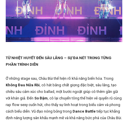
TỪ NHIỆT HUYẾT ĐẾN SÂU LẮNG – SỰ ĐA NÉT TRONG TỪNG
PHẦN TRÌNH DIỄN
Ở những stage sau, Châu Bùi thể hiện rõ khả năng biến hóa. Trong
Không Đau Nữa Rồi
, cô hát bằng chất giọng đặc biệt, sâu lắng, tạo
chiều sâu cảm xúc cho ballad, một bước ngoặt giúp cô thêm gần gũi
với khán giả. Đến
So Đậm
, cô lại chuyển tông thể hiện vẻ quyến rũ cùng
rap flow sexy cuốn hút, cho thấy sự linh hoạt trong biểu cảm và phong
cách biểu diễn. Vũ đạo nóng bỏng trong
Dance Battle
tiếp tục khẳng
định năng lượng sân khấu mạnh mẽ và khả năng bức phá của Châu Bùi.