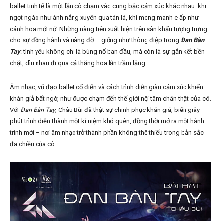
ballet tinh tế là một lần cô chạm vào cung bậc cảm xúc khác nhau: khi
ngọt ngào như ánh nắng xuyên qua tán lá, khi mong manh e ấp như
cánh hoa mới nở. Những nàng tiên xuất hiện trên sân khấu tượng trưng
cho sự đồng hành và nâng đỡ – giống như thông điệp trong
Đan Bàn
Tay
: tình yêu không chỉ là bùng nổ ban đầu, mà còn là sự gắn kết bền
chặt, dìu nhau đi qua cả thăng hoa lẫn trầm lắng.
Âm nhạc, vũ đạo ballet cổ điển và cách trình diễn giàu cảm xúc khiến
khán giả bất ngờ, như được chạm đến thế giới nội tâm chân thật của cô.
Với
Đan Bàn Tay
, Châu Bùi đã thật sự chinh phục khán giả, biến giây
phút trình diễn thành một kỉ niệm khó quên, đồng thời mở ra một hành
trình mới – nơi âm nhạc trở thành phần không thể thiếu trong bản sắc
đa chiều của cô.