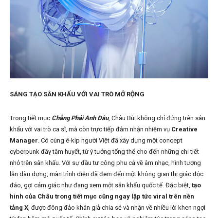
SÁNG TẠO SÂN KHẤU VỚI VAI TRÒ MỞ RỘNG
Trong tiết mục
Chẳng Phải Anh Đâu
, Châu Bùi không chỉ đứng trên sân
khấu với vai trò ca sĩ, mà còn trực tiếp đảm nhận nhiệm vụ
Creative
Manager
. Cô cùng ê-kíp người Việt đã xây dựng một concept
cyberpunk đầy tâm huyết, từ ý tưởng tổng thể cho đến những chi tiết
nhỏ trên sân khấu. Với sự đầu tư công phu cả về âm nhạc, hình tượng
lẫn dàn dựng, màn trình diễn đã đem đến một không gian thị giác độc
đáo, gợi cảm giác như đang xem một sân khấu quốc tế. Đặc biệt,
tạo
hình của Châu trong tiết mục cũng ngay lập tức viral trên nền
tảng X
, được đông đảo khán giả chia sẻ và nhận về nhiều lời khen ngợi