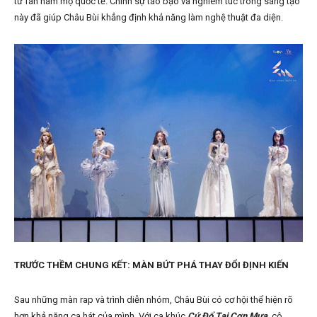
từ fan hâm mộ quốc tế. Chính sự táo bạo và nghiêm túc trong sáng tạo
này đã giúp Châu Bùi khẳng định khả năng làm nghệ thuật đa diện.
TRƯỚC THỀM CHUNG KẾT: MÀN BỨT PHÁ THAY ĐỔI ĐỊNH KIẾN
Sau những màn rap và trình diễn nhóm, Châu Bùi có cơ hội thể hiện rõ
hơn khả năng ca hát của mình. Với ca khúc
Cứ Đổ Tại Cơn Mưa
, cô