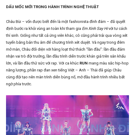
DẤU MỐC MỚI TRONG HÀNH TRÌNH NGHỆ THUẬT
Châu Bùi – vốn được biết đến là một fashionista đình đám – đã quyết
định bước ra khỏi vùng an toàn khi tham gia
Em Xinh Say Hi
với tư cách
thí sinh. Giống như tất cả ứng viên khác, cô cũng phải trải qua vòng xét
tuyển bằng bản thu âm để chương trình xét duyệt. Và ngay trong đêm
mở màn, Châu đối diện với hàng loạt thử thách “lần đầu”: lần đầu đảm
nhận vai trò đội trưởng, lần đầu trình diễn trước khán giả trên sân khấu
lớn, và lần đầu thử sức với rap. Với ca khúc
RUN
mang màu sắc hip-hop
năng lượng, phần rap đan xen tiếng Việt – Anh – Thái đã giúp Châu
cùng đội tạo nên màn trình diễn bùng nổ, mở đầu hành trình nhiều bất
ngờ phía trước.