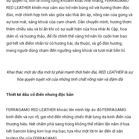
sự quyến rũ, tinh tế trong từng khoảnh khắc nhẹ nhàng, FERRAGAMO
RED LEATHER khiến mọi cảm xúc trở nên bùng nổ với hương thơm độc
đáo, một chỉnh hợp tinh xảo giữa sắc thái ấm áp, nồng nàn của gừng và
sự tươi mát, sảng khoái của cam chanh. Dần chuyển mình, hương thơm
thêm chiều sâu và bí ẩn khi có sự xuất hiện của hoa nhài Ai Cập, hoa
diên vĩ, và hương thảo, để rồi chỉnh thể càng trở nên lôi cuốn hơn bao
giờ hết với điểm nhấn từ cỏ hương bài, da thuộc, và gỗ đàn hương,
mang người dùng chạm đến ngưỡng sảng khoái và tươi mát bền bỉ.
Khai thác một dư địa mới từ phái mạnh thời hiện đại, RED LEATHER là sự
hòa quyện tuyệt vời của những tinh chất nồng nàn và đậm đà
Thiết kế dẫu cổ điển nhưng độc bản
FERRAGAMO RED LEATHER khoác lên mình lớp áo đỏ FERRAGAMO
kinh điển và rực rỡ, gợi nhớ đến những chiếc thắt lưng da kinh điển của
thương hiệu. Nét chấm phá sang trọng không thể nhầm lẫn nằm ở họa
tiết Gancini bằng kim loại mạ bạc, tựa như một lời tri ân đến di sản
trường tồn của FERRAGAMO.