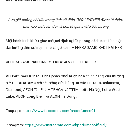
Lưu giữ những chi tiết mang tính cổ điển, RED LEATHER được tô điểm
thêm bởi nét hiện đại và tinh tế qua thiết kế lọ hương
Một hành trình khứu giác mới,nơi định nghĩa phong cách nam tính hiện
đại hướng đến sự mạnh mẽ và gợi cảm – FERRAGAMO RED LEATHER.
#FERRAGAMOPARFUMS #FERRAGAMOREDLEATHER
AH Perfumes tự hào là nhà phân phối nước hoa chính hãng của thương
hiệu FERRAGAMO với hệ thống cửa hàng tại các TTTM Takashimaya,
Diamond, AEON Tân Phú – TP.HCM và TTTM Lotte Hà Nội, Lotte West
Lake, AEON Long Biên, và AEON Hà Đông.
Fanpage:
https://www.facebook.com/ahperfumes01
Instagram:
https://www.instagram.com/ahperfumesofficial/