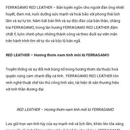
FERRAGAMO RED LEATHER – Bản tuyên ngôn cho người đàn ông nhiệt
huyết, đam mê, nuôi dưỡng sức mạnh và hoài bão với phong thái lịch
lãm và sự tự tin. Nắm bắt bản lĩnh và sự độc đáo của bản thân, chàng
trai FERRAGAMO, trong làn hương FERRAGAMO RED LEATHER đậm
chất Ý, luôn chinh phục những thành công và theo đuổi sự viên mãn
trên hành trình tìm về tự do và bộc lộ bản ngã.
RED LEATHER – Hương thơm nam tính mời từ FERRAGAMO
Truyền thống và sự đổi mới bùng nổ trong hương thơm da thuộc hoà
quyện cùng cam chanh đầy cá tính. FERRAGAMO RED LEATHER tôn
vinh nghệ thuật chế tác thủ công tinh xảo, tái hiện di sản thương hiệu
với tinh thần đương đại.
RED LEATHER – Hương thơm nam tính mời từ FERRAGAMO
Lưu giữ trọn vẹn tinh túy của sự mạnh mẽ và lịch lãm, khéo léo tỏa sáng