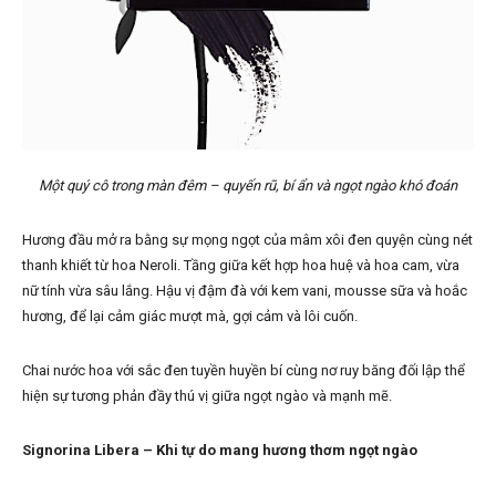
Một quý cô trong màn đêm – quyến rũ, bí ẩn và ngọt ngào khó đoán
Hương đầu mở ra bằng sự mọng ngọt của mâm xôi đen quyện cùng nét
thanh khiết từ hoa Neroli. Tầng giữa kết hợp hoa huệ và hoa cam, vừa
nữ tính vừa sâu lắng. Hậu vị đậm đà với kem vani, mousse sữa và hoắc
hương, để lại cảm giác mượt mà, gợi cảm và lôi cuốn.
Chai nước hoa với sắc đen tuyền huyền bí cùng nơ ruy băng đối lập thể
hiện sự tương phản đầy thú vị giữa ngọt ngào và mạnh mẽ.
Signorina Libera – Khi tự do mang hương thơm ngọt ngào