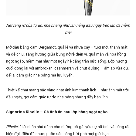
Nét rạng rỡ của tự do, nhẹ nhàng như làn nắng đầu ngày trên làn da mềm
mại
Mở đầu bằng cam Bergamot, quả lê và nhựa cây – tươi mới, thanh mát
và dễ chịu. Tầng hương giữa bung nở rễ diên vĩ, quả mận và hoa hồng –
ngọt ngào, mềm mại như một ngày hè căng tràn sức sống. Lớp hương
cuối đọng lại với ambroxan, cashmeran và chút đường – ấm áp vừa đủ,
để lại cảm giác nhẹ bẫng mà lưu luyến.
Thiết kế chai mang sắc vàng nhạt ánh kim thanh lịch – như ánh mặt trời
đầu ngày, gợi cảm giác tự do nhẹ bẫng nhưng đầy bản lĩnh.
Signorina Ribelle – Cá tính ẩn sau lớp hồng ngọt ngào
Ribelle
là lời nhắn nhủ dành cho những cô gái yêu sự nữ tính và cũng rất
hiện đại, điệu đà nhưng luôn sẵn sàng bứt phá mọi giới hạn.