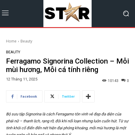
Home
Beauty
BEAUTY
Ferragamo Signorina Collection – Mỗi
mùi hương, Mỗi cá tính riêng
12 Tháng 11, 2025
10143
0
Facebook
Twitter
Bộ sưu tập Signorina là cách Ferragamo tôn vinh vẻ đẹp đa diện của
phái nữ – thanh lịch, rạng rỡ, đôi khi nổi loạn nhưng luôn cuốn hút. Từ sự
tinh khôi cổ điển đến nét hiện đại phóng khoáng, mỗi mùi hương là một
tuyên ngôn về bản ngã và phong thái Ý.