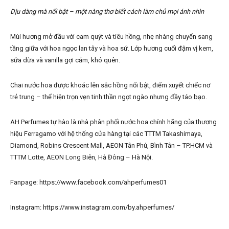
Dịu dàng mà nổi bật – một nàng thơ biết cách làm chủ mọi ánh nhìn
Mùi hương mở đầu với cam quýt và tiêu hồng, nhẹ nhàng chuyển sang
tầng giữa với hoa ngọc lan tây và hoa sứ. Lớp hương cuối đậm vị kem,
sữa dừa và vanilla gợi cảm, khó quên.
Chai nước hoa được khoác lên sắc hồng nổi bật, điểm xuyết chiếc nơ
trẻ trung – thể hiện trọn vẹn tinh thần ngọt ngào nhưng đầy táo bạo.
AH Perfumes tự hào là nhà phân phối nước hoa chính hãng của thương
hiệu Ferragamo với hệ thống cửa hàng tại các TTTM Takashimaya,
Diamond, Robins Crescent Mall, AEON Tân Phú, Bình Tân – TP.HCM và
TTTM Lotte, AEON Long Biên, Hà Đông – Hà Nội.
Fanpage: https://www.facebook.com/ahperfumes01
Instagram: https://www.instagram.com/by.ahperfumes/