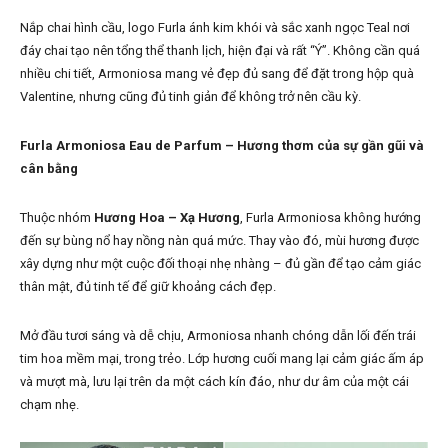
Nắp chai hình cầu, logo Furla ánh kim khói và sắc xanh ngọc Teal nơi
đáy chai tạo nên tổng thể thanh lịch, hiện đại và rất “Ý”. Không cần quá
nhiều chi tiết, Armoniosa mang vẻ đẹp đủ sang để đặt trong hộp quà
Valentine, nhưng cũng đủ tinh giản để không trở nên cầu kỳ.
Furla Armoniosa Eau de Parfum – Hương thơm của sự gần gũi và
cân bằng
Thuộc nhóm
Hương Hoa – Xạ Hương
, Furla Armoniosa không hướng
đến sự bùng nổ hay nồng nàn quá mức. Thay vào đó, mùi hương được
xây dựng như một cuộc đối thoại nhẹ nhàng – đủ gần để tạo cảm giác
thân mật, đủ tinh tế để giữ khoảng cách đẹp.
Mở đầu tươi sáng và dễ chịu, Armoniosa nhanh chóng dẫn lối đến trái
tim hoa mềm mại, trong trẻo. Lớp hương cuối mang lại cảm giác ấm áp
và mượt mà, lưu lại trên da một cách kín đáo, như dư âm của một cái
chạm nhẹ.