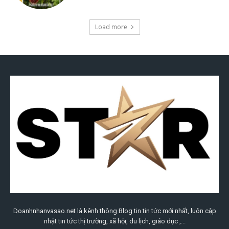
Doanhnhanvasao.net là kênh thông Blog tin tin tức mới nhất, luôn cập
nhật tin tức thị trường, xã hội, du lịch, giáo dục ,...