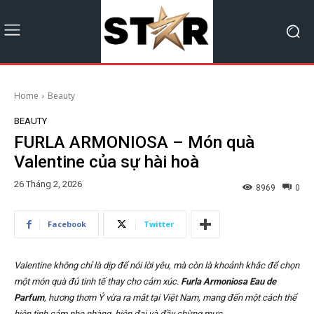
Home
Beauty
BEAUTY
FURLA ARMONIOSA – Món quà
Valentine của sự hài hoà
26 Tháng 2, 2026
8969
0
Facebook
Twitter
Valentine không chỉ là dịp để nói lời yêu, mà còn là khoảnh khắc để chọn
một món quà đủ tinh tế thay cho cảm xúc.
Furla Armoniosa Eau de
Parfum
, hương thơm Ý vừa ra mắt tại Việt Nam, mang đến một cách thể
hiện tình cảm nhẹ nhàng, hiện đại và đầy chừng mực.