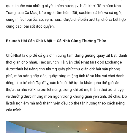
quen thuộc của những ai yêu thích hương vị biển khơi. Tôm hùm Nha
Trang, cua Cà Mau, bào ngư, tôm hùm đất, sashimi cá hồi và cá ngừ,
cùng nhiều loại ốc, sò, vẹm, hàu… được chế biến tươi tại chỗ và kết hợp
cùng các loại sốt độc quyền.
Brunch Hải Sản Chủ Nhật – Cả Nhà Cùng Thưởng Thức
Chủ Nhật là dịp để cả gia đình cùng tạm dừng guồng quay tất bật, dành
thời gian cho nhau. Tiệc Brunch Hải Sản Chủ Nhật tại Food Exchange
được thiết kế riêng cho những giây phút thư giãn đó: hải sản phong
phú, món nóng hấp dẫn, quầy tráng miệng tinh tế và khu vui chơi dành
riêng cho trẻ nhỏ. Tại đây, các bé có thể tự do khám phá thế giới ẩm
thực thu nhỏ với khu buffet riêng, trong khi bố mẹ thảnh thơi trò chuyện
và thưởng thức những món ngon trong không gian yên tĩnh, dễ chịu. Đó
là trải nghiệm mà mỗi thành viên đều có thể tận hưởng theo cách riêng
của mình.