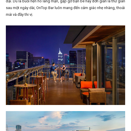
đại. Dù là buổi hẹn hò lãng mạn, gặp gỡ bạn bè hay đơn giản là thư giãn
sau một ngày dài, OnTop Bar luôn mang đến cảm giác nhẹ nhàng, thoải
mái và đầy thi vị.