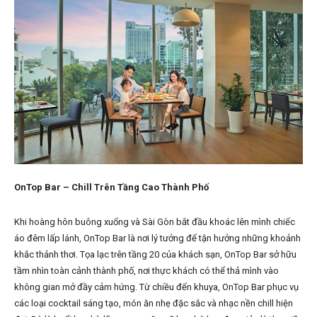
OnTop Bar – Chill Trên Tầng Cao Thành Phố
Khi hoàng hôn buông xuống và Sài Gòn bắt đầu khoác lên mình chiếc
áo đêm lấp lánh, OnTop Bar là nơi lý tưởng để tận hưởng những khoảnh
khắc thảnh thơi. Tọa lạc trên tầng 20 của khách sạn, OnTop Bar sở hữu
tầm nhìn toàn cảnh thành phố, nơi thực khách có thể thả mình vào
không gian mở đầy cảm hứng. Từ chiều đến khuya, OnTop Bar phục vụ
các loại cocktail sáng tạo, món ăn nhẹ đặc sắc và nhạc nền chill hiện