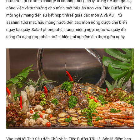
Bữa trưa tại Food Exchange là khoảng thời gian lý tưởng để tạm gác lại
công việc và tự thưởng cho mình một bữa ăn trọn vẹn. Tiệc Buffet Trưa
mỗi ngày mang đến sự kết hợp tinh tế giữa các món Á và Âu – từ
sashimi tươi mát, hàu mọng nước đến các món nóng được chế biến
ngay tại quầy. Salad phong phú, tráng miệng ngọt ngào và quầy đồ
uống đa dạng góp phần hoàn thiện trải nghiệm ẩm thực giữa ngày.
Vào mỗi tối Thứ Sáu đến Chủ Nhật, Tiệc Buffet Tối Hải Sản là điểm hẹn