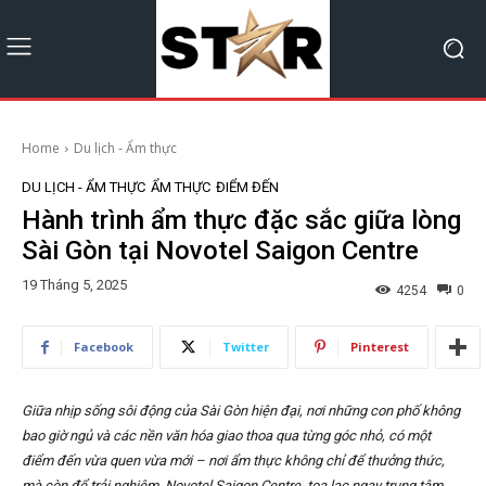
Home
Du lịch - Ẩm thực
DU LỊCH - ẨM THỰC
ẨM THỰC
ĐIỂM ĐẾN
Hành trình ẩm thực đặc sắc giữa lòng
Sài Gòn tại Novotel Saigon Centre
19 Tháng 5, 2025
4254
0
Facebook
Twitter
Pinterest
Giữa nhịp sống sôi động của Sài Gòn hiện đại, nơi những con phố không
bao giờ ngủ và các nền văn hóa giao thoa qua từng góc nhỏ, có một
điểm đến vừa quen vừa mới – nơi ẩm thực không chỉ để thưởng thức,
mà còn để trải nghiệm. Novotel Saigon Centre, toạ lạc ngay trung tâm