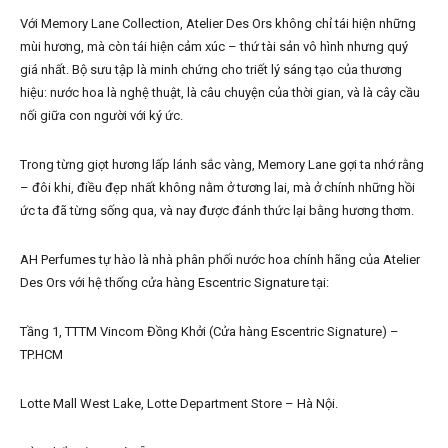
Với Memory Lane Collection, Atelier Des Ors không chỉ tái hiện những
mùi hương, mà còn tái hiện cảm xúc – thứ tài sản vô hình nhưng quý
giá nhất. Bộ sưu tập là minh chứng cho triết lý sáng tạo của thương
hiệu: nước hoa là nghệ thuật, là câu chuyện của thời gian, và là cây cầu
nối giữa con người với ký ức.
Trong từng giọt hương lấp lánh sắc vàng, Memory Lane gợi ta nhớ rằng
– đôi khi, điều đẹp nhất không nằm ở tương lai, mà ở chính những hồi
ức ta đã từng sống qua, và nay được đánh thức lại bằng hương thơm.
AH Perfumes tự hào là nhà phân phối nước hoa chính hãng của Atelier
Des Ors với hệ thống cửa hàng Escentric Signature tại:
Tầng 1, TTTM Vincom Đồng Khởi (Cửa hàng Escentric Signature) –
TP.HCM
Lotte Mall West Lake, Lotte Department Store – Hà Nội.