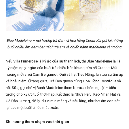
Blue Madeleine – nơi hương trà đen và hoa hồng Centifolia gợi lại những
buổi chiều êm đềm bên tách trà ấm và chiếc bánh madeleine vàng óng.
Nếu Villa Primerose là ký ức của sự thanh lịch, thì Blue Madeleine lại là
kỷ niệm ngọt ngào của buổi trà chiều bên khung cửa sổ Grasse. Mùi
hương mở ra với Cam Bergamot, Quế và hạt Tiêu Hồng, lan tỏa sự ấm áp
và hoài niệm. Ở tầng giữa, Trà Đen quyện cùng Hoa Hồng Centifolia và
nốt Sữa, gợi nhớ vị Bánh Madeleine thơm bơ vừa chớm nguội – biểu
tượng cho ký ức tuổi thơ Pháp. Kết thúc là Nhựa Peru, Kẹo Nhân Hạt và
Gỗ Đàn Hương, để lại dư vị mịn màng và sâu lắng, như hơi ấm còn sót
lại sau một buổi chiều mùa xuân.
Khi hương thơm chạm vào thời gian