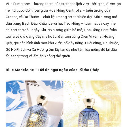
Villa Primerose – hương thơm của sự thanh lịch vượt thời gian, được tạo
nên từ cuộc đối thoại giữa Hoa Hồng Centifolia – biểu tượng của
Grasse, và Da Thuộc – chất liệu mang hơi thở hiện đại. Mùi hương mở
đầu bằng Bạch Đậu Khấu, Lê và hạt Tiêu Hồng – tươi mát và cay nhẹ
như hơi thở đầu ngày. Khi lớp hương giữa hé mở, Hoa Hồng Centifolia
tỏa ra vẻ dịu dàng đầy mê hoặc, đan xen cùng Diên Vĩ và hạt Hoàng
Quỳ, gợi nên hình ảnh một khu vườn cổ đầy nắng. Cuối cùng, Da Thuộc,
Gỗ Hổ Phách và Xạ Hương ôm lấy làn da như tấm lụa mềm, để lại dấu
ấn sang trọng và ấm áp không thể quên.
Blue Madeleine – Hồi ức ngọt ngào của tuổi thơ Pháp