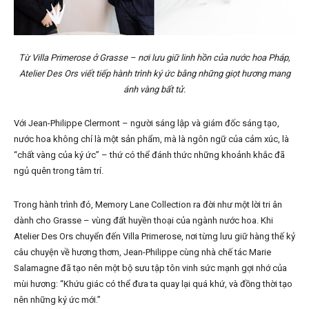
Từ Villa Primerose ở Grasse – nơi lưu giữ linh hồn của nước hoa Pháp,
Atelier Des Ors viết tiếp hành trình ký ức bằng những giọt hương mang
ánh vàng bất tử.
Với Jean-Philippe Clermont – người sáng lập và giám đốc sáng tạo,
nước hoa không chỉ là một sản phẩm, mà là ngôn ngữ của cảm xúc, là
“chất vàng của ký ức” – thứ có thể đánh thức những khoảnh khắc đã
ngủ quên trong tâm trí.
Trong hành trình đó, Memory Lane Collection ra đời như một lời tri ân
dành cho Grasse – vùng đất huyền thoại của ngành nước hoa. Khi
Atelier Des Ors chuyển đến Villa Primerose, nơi từng lưu giữ hàng thế kỷ
câu chuyện về hương thơm, Jean-Philippe cùng nhà chế tác Marie
Salamagne đã tạo nên một bộ sưu tập tôn vinh sức mạnh gợi nhớ của
mùi hương: “Khứu giác có thể đưa ta quay lại quá khứ, và đồng thời tạo
nên những ký ức mới.”