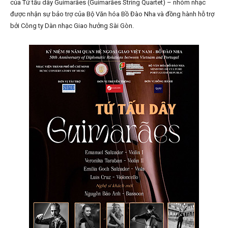
của Tứ tấu dây Guimarães (Guimarães String Quartet) – nhóm nhạc
được nhận sự bảo trợ của Bộ Văn hóa Bồ Đào Nha và đồng hành hỗ trợ
bởi Công ty Dàn nhạc Giao hưởng Sài Gòn.