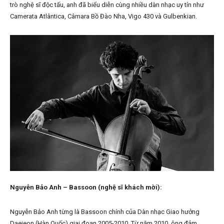
trò nghệ sĩ độc tấu, anh đã biểu diễn cùng nhiều dàn nhạc uy tín như
Camerata Atlântica, Câmara Bồ Đào Nha, Vigo 430 và Gulbenkian.
Nguyễn Bảo Anh – Bassoon (nghệ sĩ khách mời):
Nguyễn Bảo Anh từng là Bassoon chính của Dàn nhạc Giao hưởng
Daejeon (Hàn Quốc) giai đoạn 2005-2010. Từ năm 2010, ông đảm