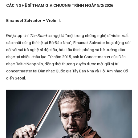
CÁC NGHỆ SĨ THAM GIA CHƯƠNG TRÌNH NGÀY 5/2/2026
Emanuel Salvador – Violin I:
Được tạp chí
The Strad
ca ngợi là “một trong những nghệ sĩ violin xuất
sắc nhất cùng thế hệ tại Bồ Đào Nha”, Emanuel Salvador hoạt động sôi
nổi với vai trò nghệ sĩ độc tấu, hòa tấu thính phòng và bè trưởng dàn
nhạc tại nhiều châu lục. Từ năm 2015, anh là Concertmaster của Dàn
nhạc Baltic Neopolis, đồng thời thường xuyên được mời giữ vị trí
concertmaster tại Dàn nhạc Quốc gia Tây Ban Nha và Hội Âm nhạc Cổ
điển Seoul.