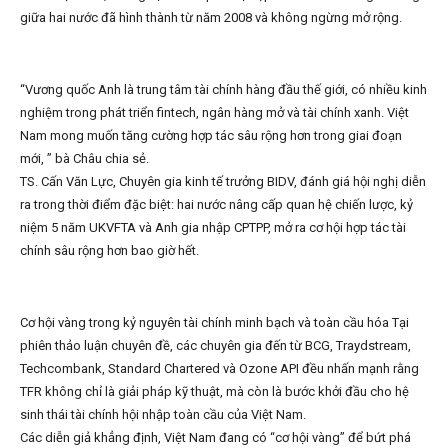
giữa hai nước đã hình thành từ năm 2008 và không ngừng mở rộng.
“Vương quốc Anh là trung tâm tài chính hàng đầu thế giới, có nhiều kinh
nghiệm trong phát triển fintech, ngân hàng mở và tài chính xanh. Việt
Nam mong muốn tăng cường hợp tác sâu rộng hơn trong giai đoạn
mới, ” bà Châu chia sẻ.
TS. Cấn Văn Lực, Chuyên gia kinh tế trưởng BIDV, đánh giá hội nghị diễn
ra trong thời điểm đặc biệt: hai nước nâng cấp quan hệ chiến lược, kỷ
niệm 5 năm UKVFTA và Anh gia nhập CPTPP, mở ra cơ hội hợp tác tài
chính sâu rộng hơn bao giờ hết.
Cơ hội vàng trong kỷ nguyên tài chính minh bạch và toàn cầu hóa Tại
phiên thảo luận chuyên đề, các chuyên gia đến từ BCG, Traydstream,
Techcombank, Standard Chartered và Ozone API đều nhấn mạnh rằng
TFR không chỉ là giải pháp kỹ thuật, mà còn là bước khởi đầu cho hệ
sinh thái tài chính hội nhập toàn cầu của Việt Nam.
Các diễn giả khẳng định, Việt Nam đang có “cơ hội vàng” để bứt phá