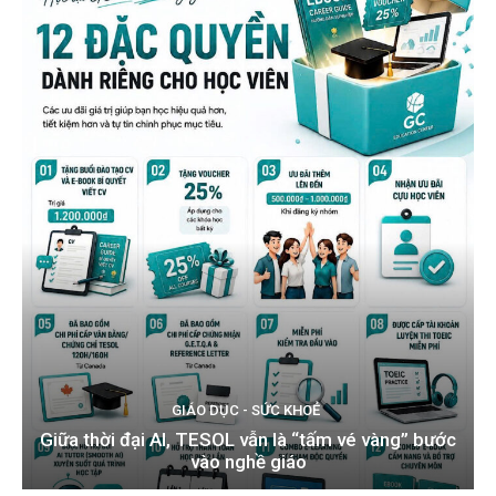
GIÁO DỤC - SỨC KHOẺ
Giữa thời đại AI, TESOL vẫn là “tấm vé vàng” bước
vào nghề giáo