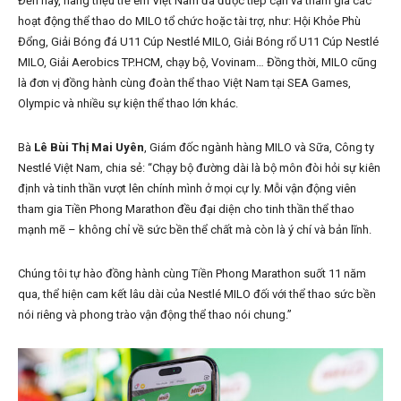
Đến nay, hàng triệu trẻ em Việt Nam đã được tiếp cận và tham gia các
hoạt động thể thao do MILO tổ chức hoặc tài trợ, như: Hội Khỏe Phù
Đổng, Giải Bóng đá U11 Cúp Nestlé MILO, Giải Bóng rổ U11 Cúp Nestlé
MILO, Giải Aerobics TP.HCM, chạy bộ, Vovinam… Đồng thời, MILO cũng
là đơn vị đồng hành cùng đoàn thể thao Việt Nam tại SEA Games,
Olympic và nhiều sự kiện thể thao lớn khác.
Bà
Lê Bùi Thị Mai Uyên
, Giám đốc ngành hàng MILO và Sữa, Công ty
Nestlé Việt Nam, chia sẻ: “Chạy bộ đường dài là bộ môn đòi hỏi sự kiên
định và tinh thần vượt lên chính mình ở mọi cự ly. Mỗi vận động viên
tham gia Tiền Phong Marathon đều đại diện cho tinh thần thể thao
mạnh mẽ – không chỉ về sức bền thể chất mà còn là ý chí và bản lĩnh.
Chúng tôi tự hào đồng hành cùng Tiền Phong Marathon suốt 11 năm
qua, thể hiện cam kết lâu dài của Nestlé MILO đối với thể thao sức bền
nói riêng và phong trào vận động thể thao nói chung.”