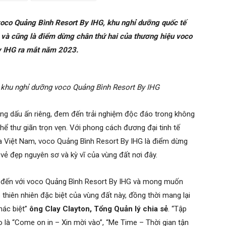
voco Quảng Bình Resort By IHG, khu nghỉ dưỡng quốc tế
ị) và cũng là điểm dừng chân thứ hai của thương hiệu voco
y IHG ra mắt năm 2023.
 khu nghỉ dưỡng voco Quảng Bình Resort By IHG
g dấu ấn riêng, đem đến trải nghiệm độc đáo trong không
thể thư giãn trọn vẹn. Với phong cách đương đại tinh tế
a Việt Nam, voco Quảng Bình Resort By IHG là điểm dừng
vẻ đẹp nguyên sơ và kỳ vĩ của vùng đất nơi đây.
h đến với voco Quảng Bình Resort By IHG và mong muốn
 thiên nhiên đặc biệt của vùng đất này, đồng thời mang lại
hác biệt”
ông Clay Clayton, Tổng Quản lý chia sẻ
. “Tập
co là “Come on in – Xin mời vào”, “Me Time – Thời gian tận