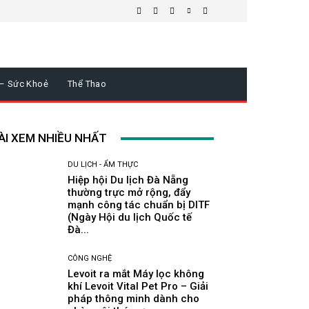
 – Sức Khoẻ
Thể Thao
ÀI XEM NHIỀU NHẤT
DU LỊCH - ẨM THỰC
Hiệp hội Du lịch Đà Nẵng
thường trực mở rộng, đẩy
mạnh công tác chuẩn bị DITF
(Ngày Hội du lịch Quốc tế
Đà...
CÔNG NGHỆ
Levoit ra mắt Máy lọc không
khí Levoit Vital Pet Pro – Giải
pháp thông minh dành cho