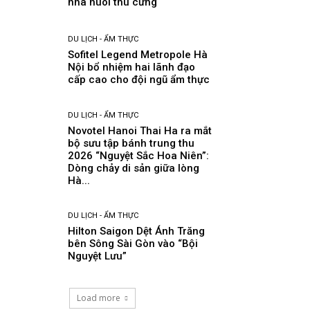
nhà nuôi thú cưng
DU LỊCH - ẨM THỰC
Sofitel Legend Metropole Hà
Nội bổ nhiệm hai lãnh đạo
cấp cao cho đội ngũ ẩm thực
DU LỊCH - ẨM THỰC
Novotel Hanoi Thai Ha ra mắt
bộ sưu tập bánh trung thu
2026 “Nguyệt Sắc Hoa Niên”:
Dòng chảy di sản giữa lòng
Hà...
DU LỊCH - ẨM THỰC
Hilton Saigon Dệt Ánh Trăng
bên Sông Sài Gòn vào “Bội
Nguyệt Lưu”
Load more