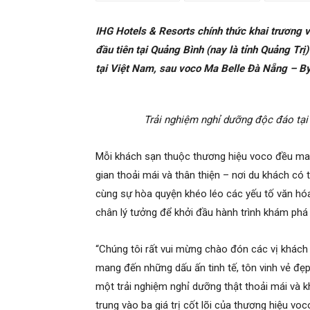
IHG Hotels & Resorts chính thức khai trương 
đầu tiên tại Quảng Bình (nay là tỉnh Quảng Tr
tại Việt Nam, sau voco Ma Belle Đà Nẵng – B
Trải nghiệm nghỉ dưỡng độc đáo tại
Mỗi khách sạn thuộc thương hiệu voco đều man
gian thoải mái và thân thiện – nơi du khách có 
cùng sự hòa quyện khéo léo các yếu tố văn hó
chân lý tưởng để khởi đầu hành trình khám phá 
“Chúng tôi rất vui mừng chào đón các vị khác
mang đến những dấu ấn tinh tế, tôn vinh vẻ đẹp
một trải nghiệm nghỉ dưỡng thật thoải mái và k
trung vào ba giá trị cốt lõi của thương hiệu vo