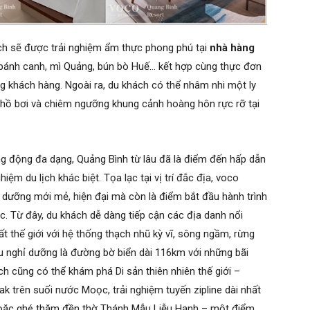
ch sẽ được trải nghiệm ẩm thực phong phú tại
nhà hàng
ánh canh, mì Quảng, bún bò Huế… kết hợp cùng thực đơn
 khách hàng. Ngoài ra, du khách có thể nhâm nhi một ly
 hồ bơi và chiêm ngưỡng khung cảnh hoàng hôn rực rỡ tại
ng động đa dạng, Quảng Bình từ lâu đã là điểm đến hấp dẫn
iệm du lịch khác biệt. Tọa lạc tại vị trí đắc địa, voco
ỉ dưỡng mới mẻ, hiện đại mà còn là điểm bắt đầu hành trình
 Từ đây, du khách dễ dàng tiếp cận các địa danh nổi
 thế giới với hệ thống thạch nhũ kỳ vĩ, sông ngầm, rừng
hu nghỉ dưỡng là đường bờ biển dài 116km với những bãi
h cũng có thể khám phá Di sản thiên nhiên thế giới –
 trên suối nước Moọc, trải nghiệm tuyến zipline dài nhất
 hoặc ghé thăm đền thờ Thánh Mẫu Liễu Hạnh – một điểm