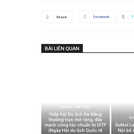
Facebook
T
Share
BÀI LIÊN QUAN
DU LỊCH - ẨM THỰC
Hiệp hội Du lịch Đà Nẵng
DU
thường trực mở rộng, đẩy
mạnh công tác chuẩn bị DITF
Sofitel 
(Ngày Hội du lịch Quốc tế
Nội bổ 