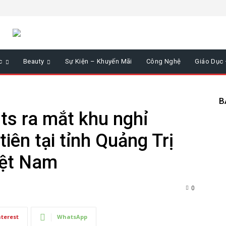
c
Beauty
Sự Kiện – Khuyến Mãi
Công Nghệ
Giáo Dục
B
ts ra mắt khu nghỉ
iên tại tỉnh Quảng Trị
iệt Nam
0
nterest
WhatsApp