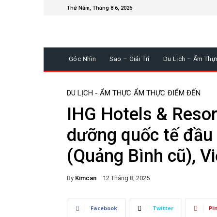
Thứ Năm, Tháng 8 6, 2026
Góc Nhìn
Sao – Giải Trí
Du Lịch – Ẩm Thự
DU LỊCH - ẨM THỰC
ẨM THỰC
ĐIỂM ĐẾN
IHG Hotels & Resor
dưỡng quốc tế đầu t
(Quảng Bình cũ), V
By
Kimcan
12 Tháng 8, 2025
Facebook
Twitter
Pi