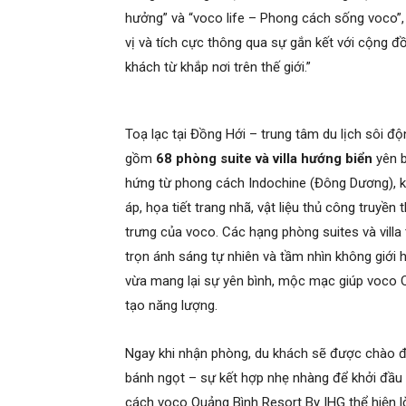
hưởng” và “voco life – Phong cách sống voco”,
vị và tích cực thông qua sự gắn kết với cộng 
khách từ khắp nơi trên thế giới.”
Toạ lạc tại Đồng Hới – trung tâm du lịch sôi 
gồm
68 phòng suite và villa hướng biển
yên b
hứng từ phong cách Indochine (Đông Dương), k
áp, họa tiết trang nhã, vật liệu thủ công truyề
trưng của voco. Các hạng phòng suites và villa
trọn ánh sáng tự nhiên và tầm nhìn không giới h
vừa mang lại sự yên bình, mộc mạc giúp voco Qu
tạo năng lượng.
Ngay khi nhận phòng, du khách sẽ được chào
bánh ngọt – sự kết hợp nhẹ nhàng để khởi đầu k
cách voco Quảng Bình Resort By IHG thể hiện l