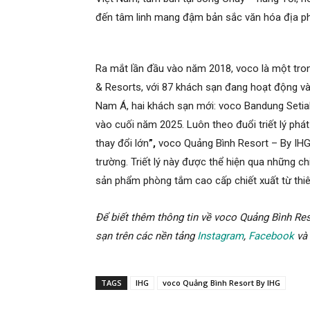
đến tâm linh mang đậm bản sắc văn hóa địa p
Ra mắt lần đầu vào năm 2018, voco là một tron
& Resorts, với 87 khách sạn đang hoạt động và
Nam Á, hai khách sạn mới: voco Bandung Setia
vào cuối năm 2025. Luôn theo đuổi triết lý phá
thay đổi lớn
”,
voco Quảng Bình Resort – By IHG
trường. Triết lý này được thể hiện qua những chi 
sản phẩm phòng tắm cao cấp chiết xuất từ thi
Để biết thêm thông tin về voco Quảng Bình Res
sạn trên các nền tảng
Instagram
,
Facebook
và
TAGS
IHG
voco Quảng Bình Resort By IHG