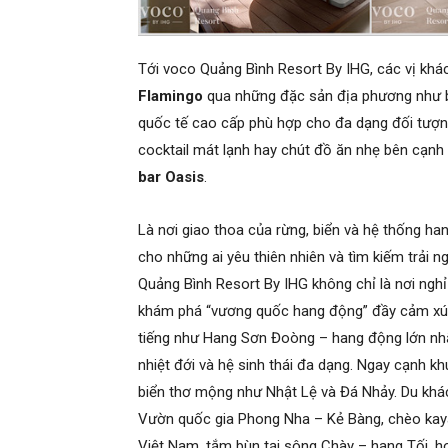
Tới voco Quảng Bình Resort By IHG, các vị khá
Flamingo
qua những đặc sản địa phương như b
quốc tế cao cấp phù hợp cho đa dạng đối tượng
cocktail mát lạnh hay chút đồ ăn nhẹ bên cạnh
bar Oasis
.
Là nơi giao thoa của rừng, biển và hệ thống ha
cho những ai yêu thiên nhiên và tìm kiếm trải ngh
Quảng Bình Resort By IHG không chỉ là nơi ngh
khám phá “vương quốc hang động” đầy cảm xúc.
tiếng như Hang Sơn Đoòng – hang động lớn nhất
nhiệt đới và hệ sinh thái đa dạng. Ngay cạnh k
biển thơ mộng như Nhật Lệ và Đá Nhảy. Du khác
Vườn quốc gia Phong Nha – Kẻ Bàng, chèo kayak
Việt Nam, tắm bùn tại sông Chày – hang Tối,