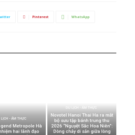
witter
Pinterest
WhatsApp
DU LỊCH - ẨM THỰC
Novotel Hanoi Thai Ha ra mắt
 LỊCH - ẨM THỰC
bộ sưu tập bánh trung thu
Legend Metropole Hà
2026 “Nguyệt Sắc Hoa Niên”:
nhiệm hai lãnh đạo
Dòng chảy di sản giữa lòng