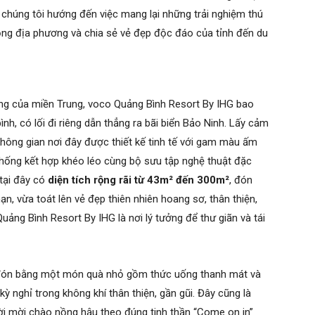
 chúng tôi hướng đến việc mang lại những trải nghiệm thú
đồng địa phương và chia sẻ vẻ đẹp độc đáo của tỉnh đến du
động của miền Trung, voco Quảng Bình Resort By IHG bao
ình, có lối đi riêng dẫn thẳng ra bãi biển Bảo Ninh. Lấy cảm
hông gian nơi đây được thiết kế tinh tế với gam màu ấm
n thống kết hợp khéo léo cùng bộ sưu tập nghệ thuật đặc
 tại đây có
diện tích rộng rãi từ
43m² đến 300m²
, đón
ạn, vừa toát lên vẻ đẹp thiên nhiên hoang sơ, thân thiện,
ảng Bình Resort By IHG là nơi lý tưởng để thư giãn và tái
 đón bằng một món quà nhỏ gồm thức uống thanh mát và
ỳ nghỉ trong không khí thân thiện, gần gũi. Đây cũng là
ời mời chào nồng hậu theo đúng tinh thần “Come on in”