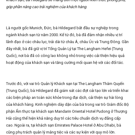
góp phần nâng cao trải nghiệm của khách hàng.
Là người gốc Munich, Đức, bà Hildegard bắt đầu sự nghiệp trong
ngành khách sạn từ năm 2000. Kể từ đó, bà đã đảm nhận nhiều vị trí
lãnh đạo ở các châu lục, trải dài từ châu Á, châu Úc và Trung Đông. Gần
đây nhất, bà đã giữ vị trí Tổng Quản Lý tại The Langham Hefei (Trung
Quốc), nơi bà đã có công lao không nhỏ trong việc cải thiện hiệu quả
hoạt động của khách sạn và tăng cường mối quan hệ với các đối tác.
Trước đó, với vai trò Quản lý Khách sạn tại The Langham Thâm Quyến
(Trung Quốc), bà Hildegard đã giám sát các đợt cải tạo lớn và triển khai
các biện pháp an toàn sức khỏe trong đại dịch, cải thiện sự hài lòng
của khách hàng. Kinh nghiệm dày dặn của bà trong vai trò Giám đốc Bộ
phận Ẩm thực tại khách sạn Mandarin Oriental Hotel Pudong ở Thượng
Hải cũng thể hiện khả năng duy trì các tiêu chuẩn dịch vụ đẳng cấp
cao. Ngoài ra, tại khách sạn Emirates Palace Hotel ở Abu Dhabi, bà
cũng phụ trách quản lý mảng tiệc và các sự kiện với quy mô lớn.