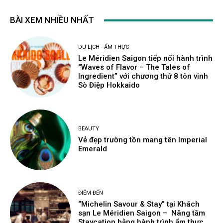
BÀI XEM NHIỀU NHẤT
DU LỊCH - ẨM THỰC
Le Méridien Saigon tiếp nối hành trình
“Waves of Flavor – The Tales of
Ingredient” với chương thứ 8 tôn vinh
Sò Điệp Hokkaido
BEAUTY
Vẻ đẹp trường tồn mang tên Imperial
Emerald
ĐIỂM ĐẾN
“Michelin Savour & Stay” tại Khách
sạn Le Méridien Saigon – Nâng tầm
Staycation bằng hành trình ẩm thực