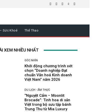
 – Sức Khoẻ
Thể Thao
ÀI XEM NHIỀU NHẤT
GÓC NHÌN
Khởi động chương trình xét
chọn “Doanh nghiệp Đạt
chuẩn Văn hoá Kinh doanh
Việt Nam” năm 2026
DU LỊCH - ẨM THỰC
“Nguyệt Cẩm – Moonlit
Brocade”: Tinh hoa di sản
Việt trong bộ sưu tập bánh
Trung Thu từ Mia Luxury