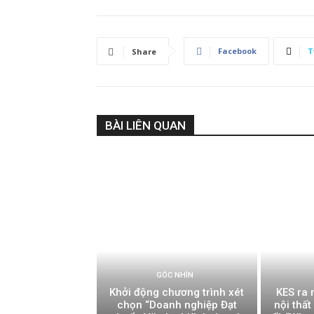
Facebook
T
Share
BÀI LIÊN QUAN
GÓC NHÌN
Khởi động chương trình xét
KES ra 
chọn “Doanh nghiệp Đạt
nội thấ