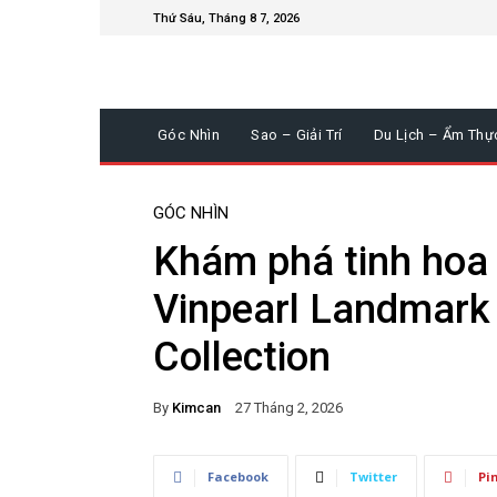
Thứ Sáu, Tháng 8 7, 2026
Góc Nhìn
Sao – Giải Trí
Du Lịch – Ẩm Thự
GÓC NHÌN
Khám phá tinh hoa
Vinpearl Landmark
Collection
By
Kimcan
27 Tháng 2, 2026
Facebook
Twitter
Pi