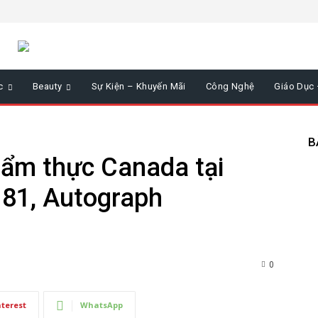
c
Beauty
Sự Kiện – Khuyến Mãi
Công Nghệ
Giáo Dục
B
 ẩm thực Canada tại
 81, Autograph
0
nterest
WhatsApp