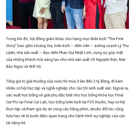
Trong khi đó, hội đồng giám khảo cho hạng mục Biên kịch “The First
Story” bao gồm Hoàng Gia, biên kịch – diễn viên – acting coach Lý Thu
Uyên, nhà sản xuất – đạo diễn Phan Gia Nhật Linh, cùng sự góp mặt
của những khách mời sáng tạo như nhà sản xuất Võ Nguyên Đán, Mai
Bảo Ngọc và Will Vũ.
Tổng giá trị giải thưởng của cuộc thi mùa 3 lên đến 2 tỷ đồng, đi kèm
nhiều cơ hội học tập và nghề nghiệp cho các thí sinh xuất sắc. Ngoài ra,
các suất học bổng và giải phụ đặc biệt như học bổng khóa học Final
Cut Pro tại Final Cut Lab, học bổng biên kịch tại F35 Studio, hay cơ hội
thực tập và tham gia dự án cùng các hãng phim, studio đối tác cũng
hứa hẹn sẽ là bước đệm quan trọng cho hành trình sự nghiệp của các
tài năng trẻ.