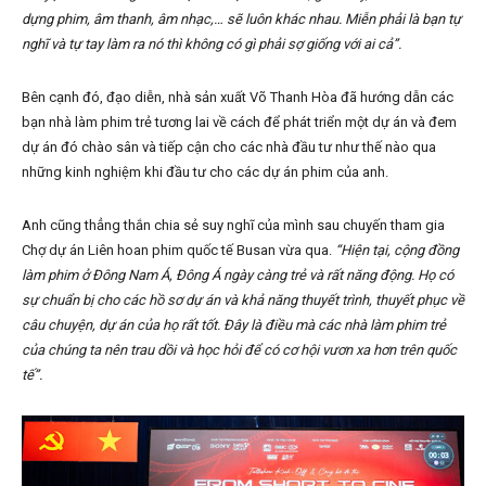
dựng phim, âm thanh, âm nhạc,… sẽ luôn khác nhau. Miễn phải là bạn tự
nghĩ và tự tay làm ra nó thì không có gì phải sợ giống với ai cả”.
Bên cạnh đó, đạo diễn, nhà sản xuất Võ Thanh Hòa đã hướng dẫn các
bạn nhà làm phim trẻ tương lai về cách để phát triển một dự án và đem
dự án đó chào sân và tiếp cận cho các nhà đầu tư như thế nào qua
những kinh nghiệm khi đầu tư cho các dự án phim của anh.
Anh cũng thẳng thắn chia sẻ suy nghĩ của mình sau chuyến tham gia
Chợ dự án Liên hoan phim quốc tế Busan vừa qua.
“Hiện tại, cộng đồng
làm phim ở Đông Nam Á, Đông Á ngày càng trẻ và rất năng động. Họ có
sự chuẩn bị cho các hồ sơ dự án và khả năng thuyết trình, thuyết phục về
câu chuyện, dự án của họ rất tốt. Đây là điều mà các nhà làm phim trẻ
của chúng ta nên trau dồi và học hỏi để có cơ hội vươn xa hơn trên quốc
tế”.