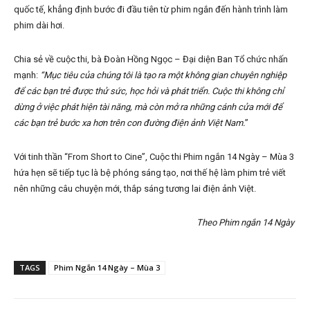
quốc tế, khẳng định bước đi đầu tiên từ phim ngắn đến hành trình làm
phim dài hơi.
Chia sẻ về cuộc thi, bà Đoàn Hồng Ngọc – Đại diện Ban Tổ chức nhấn
mạnh:
“Mục tiêu của chúng tôi là tạo ra một không gian chuyên nghiệp
để các bạn trẻ được thử sức, học hỏi và phát triển. Cuộc thi không chỉ
dừng ở việc phát hiện tài năng, mà còn mở ra những cánh cửa mới để
các bạn trẻ bước xa hơn trên con đường điện ảnh Việt Nam.
”
Với tinh thần “From Short to Cine”, Cuộc thi Phim ngắn 14 Ngày – Mùa 3
hứa hẹn sẽ tiếp tục là bệ phóng sáng tạo, nơi thế hệ làm phim trẻ viết
nên những câu chuyện mới, thắp sáng tương lai điện ảnh Việt.
Theo Phim ngắn 14 Ngày
TAGS
Phim Ngắn 14 Ngày – Mùa 3