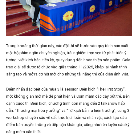
Trong khoảng thời gian này, các đội thi sẽ bước vào quy trình sản xuất
một bộ phim ngắn chuyên nghiệp, trải nghiệm trọn vẹn từ phát triển ý
tưởng, viết kịch bản, tiền kỳ, quay dựng đến hoàn thiện sản phẩm. Gala
trao giải sẽ được tổ chức vào giữa tháng 11/2025, khép lại hành trình
sáng tạo và mở ra cơ hội mới cho những tài năng trẻ của điện ảnh Việt.
Điểm nhấn đặc biệt của mùa 3 là session Biên kịch “The First Story”,
một không gian mới mẻ để phát hiện và ươm mầm các cây bút trẻ. Bên
cạnh cuộc thi Biên kịch, chương trình còn mang đến 2 talkshow hấp
dẫn: “Thương mại hóa ý tưởng” và “Từ kịch bản ra hiện trường”, cùng 3
workshop chuyên sâu về cấu trúc kịch bản và nhân vật, cách tạo các
điểm bán truyền thông và tiếp cận khán giả, cũng như rèn luyện các kỹ
năng mềm cần thiết.