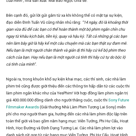
của mình”,
nhà sản xuất Mai Bảo Ngọc chia sẻ.
Bên cạnh đó, gửi lời gửi gắm từ xa khi không thể có mặt tại sự kiện,
đạo diễn Đinh Tuấn Vũ cũng nhắn nhủ rằng:
“14 ngày, đó là khoảng thời
gian vừa đủ để các bạn có thể hoàn thành một bộ phim ngắn chỉn chu
ngay từ khâu kịch bản, tiền kỳ, quay và hậu kỳ. Tất cả những gì các bạn
nên làm bây giờ là hãy kể một câu chuyện mà các bạn thật sự đam mê.
Nếu bạn là một người chân thành và giản dị thì hãy cứ kể bộ phim theo
cách của bạn. Hay nếu bạn là một người cá tính thì hãy cứ tự do bộc lộ
cá tính của mình”.
Ngoài ra, trong khuôn khổ sự kiện khai mạc, các thí sinh, các nhà làm
phim trẻ cũng được giới thiệu đến các thông tin hấp dẫn từ các cuộc thi
làm phim ngắn khác như của YesPhim! Với hợp đồng làm phim ngắn trị
giá 400.000.000 đồng dành cho người thắng cuộc, cuộc thi
Sony Future
Filmmaker Awards
(Giải thưởng Nhà Làm Phim Tương Lai Sony) miễn
phí cho mọi người tham gia, hướng đến các nhà làm phim độc lập trên
toàn thế giới và bao gồm năm hạng mục: Viễn Tưởng, Phi Hư Cấu, Hoạt
Hình, Học Đường và Định Dạng Tương Lai. Các nhà làm phim lọt vào
danh sách rút gọn từ các hạng mục Viễn Tưởng, Phi Hư Cấu, Hoạt Hình,