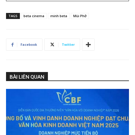
TAGS
beta cinema
minh beta
Mùi Phở
Facebook
Twitter
BÀI LIÊN QUAN