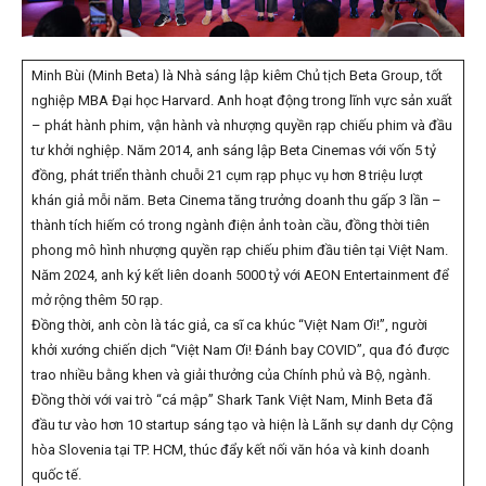
Minh Bùi (Minh Beta) là Nhà sáng lập kiêm Chủ tịch Beta Group, tốt
nghiệp MBA Đại học Harvard. Anh hoạt động trong lĩnh vực sản xuất
– phát hành phim, vận hành và nhượng quyền rạp chiếu phim và đầu
tư khởi nghiệp. Năm 2014, anh sáng lập Beta Cinemas với vốn 5 tỷ
đồng, phát triển thành chuỗi 21 cụm rạp phục vụ hơn 8 triệu lượt
khán giả mỗi năm. Beta Cinema tăng trưởng doanh thu gấp 3 lần –
thành tích hiếm có trong ngành điện ảnh toàn cầu, đồng thời tiên
phong mô hình nhượng quyền rạp chiếu phim đầu tiên tại Việt Nam.
Năm 2024, anh ký kết liên doanh 5000 tỷ với AEON Entertainment để
mở rộng thêm 50 rạp.
Đồng thời, anh còn là tác giả, ca sĩ ca khúc “Việt Nam Ơi!”, người
khởi xướng chiến dịch “Việt Nam Ơi! Đánh bay COVID”, qua đó được
trao nhiều bằng khen và giải thưởng của Chính phủ và Bộ, ngành.
Đồng thời với vai trò “cá mập” Shark Tank Việt Nam, Minh Beta đã
đầu tư vào hơn 10 startup sáng tạo và hiện là Lãnh sự danh dự Cộng
hòa Slovenia tại TP. HCM, thúc đẩy kết nối văn hóa và kinh doanh
quốc tế.