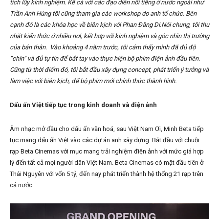
tích lũy kinh nghiệm.
Kể cả với các đạo diễn nổi tiếng ở nước ngoài như
Trần Anh Hùng tôi cũng tham gia các workshop do anh tổ chức. Bên
cạnh đó là các khóa học về biên kịch với Phan Đăng Di.Nói chung, tôi thu
nhặt kiến thức ở nhiều nơi, kết hợp với kinh nghiệm và góc nhìn thị trường
của bản thân.
Vào khoảng 4 năm trước, tôi cảm thấy mình đã đủ độ
“chín” và đủ tự tin để bắt tay vào thực hiện bộ phim điện ảnh đầu tiên.
Cũng từ thời điểm đó, tôi bắt đầu xây dựng concept, phát triển ý tưởng và
làm việc với biên kịch, để bộ phim mới chính thức thành hình.
Dấu ấn Việt tiếp tục trong kinh doanh và điện ảnh
Âm nhạc mở đầu cho dấu ấn văn hoá, sau Việt Nam Ơi, Minh Beta tiếp
tục mang dấu ấn Việt vào các dự án anh xây dựng. Bắt đầu với chuỗi
rạp Beta Cinemas với mục mang trải nghiệm điện ảnh với mức giá hợp
lý đến tất cả mọi người dân Việt Nam. Beta Cinemas có mặt đầu tiên ở
Thái Nguyên với vốn 5 tỷ, đến nay phát triển thành hệ thống 21 rạp trên
cả nước.