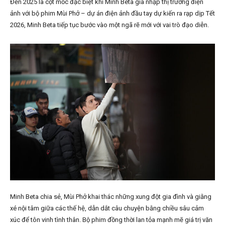
Đến 2025 là cột mốc đặc biệt khi Minh Beta gia nhập thị trường điện
ảnh với bộ phim Mùi Phở – dự án điện ảnh đầu tay dự kiến ra rạp dịp Tết
2026, Minh Beta tiếp tục bước vào một ngã rẽ mới với vai trò đạo diễn.
Minh Beta chia sẻ, Mùi Phở khai thác những xung đột gia đình và giằng
xé nội tâm giữa các thế hệ, dẫn dắt câu chuyện bằng chiều sâu cảm
xúc để tôn vinh tình thân. Bộ phim đồng thời lan tỏa mạnh mẽ giá trị văn