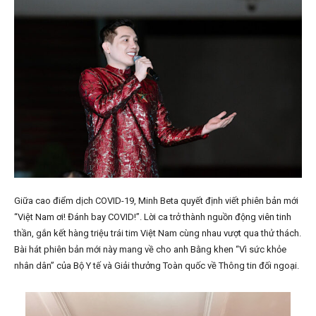
Giữa cao điểm dịch COVID-19, Minh Beta quyết định viết phiên bản mới
“Việt Nam ơi! Đánh bay COVID!”. Lời ca trở thành nguồn động viên tinh
thần, gắn kết hàng triệu trái tim Việt Nam cùng nhau vượt qua thử thách.
Bài hát phiên bản mới này mang về cho anh Bằng khen “Vì sức khỏe
nhân dân” của Bộ Y tế và Giải thưởng Toàn quốc về Thông tin đối ngoại.