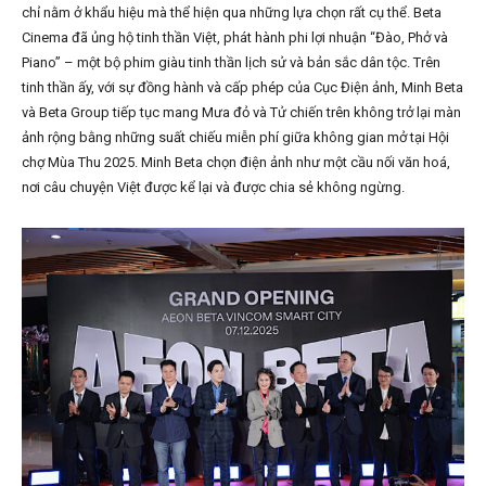
chỉ nằm ở khẩu hiệu mà thể hiện qua những lựa chọn rất cụ thể. Beta
Cinema đã ủng hộ tinh thần Việt, phát hành phi lợi nhuận “Đào, Phở và
Piano” – một bộ phim giàu tinh thần lịch sử và bản sắc dân tộc. Trên
tinh thần ấy, với sự đồng hành và cấp phép của Cục Điện ảnh, Minh Beta
và Beta Group tiếp tục mang Mưa đỏ và Tử chiến trên không trở lại màn
ảnh rộng bằng những suất chiếu miễn phí giữa không gian mở tại Hội
chợ Mùa Thu 2025. Minh Beta chọn điện ảnh như một cầu nối văn hoá,
nơi câu chuyện Việt được kể lại và được chia sẻ không ngừng.