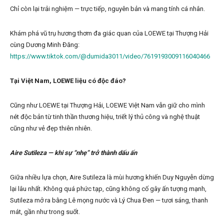
Chỉ còn lại trải nghiệm — trực tiếp, nguyên bản và mang tính cá nhân.
Khám phá vũ trụ hương thơm đa giác quan của LOEWE tại Thượng Hải
cùng Dương Minh Đăng:
https://www.tiktok.com/@dumida3011/video/7619193009116040466
Tại Việt Nam, LOEWE liệu có độc đáo?
Cũng như LOEWE tại Thượng Hải, LOEWE Việt Nam vẫn giữ cho mình
nét độc bản từ tinh thần thương hiệu, triết lý thủ công và nghệ thuật
cũng như vẻ đẹp thiên nhiên.
Aire Sutileza — khi sự “nhẹ” trở thành dấu ấn
Giữa nhiều lựa chọn, Aire Sutileza là mùi hương khiến Duy Nguyễn dừng
lại lâu nhất. Không quá phức tạp, cũng không cố gây ấn tượng mạnh,
Sutileza mở ra bằng Lê mọng nước và Lý Chua Đen — tươi sáng, thanh
mát, gần như trong suốt.