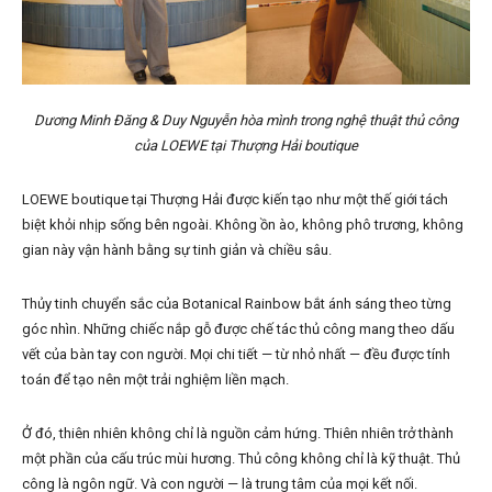
Dương Minh Đăng & Duy Nguyễn hòa mình trong nghệ thuật thủ công
của LOEWE tại Thượng Hải boutique
LOEWE boutique tại Thượng Hải được kiến tạo như một thế giới tách
biệt khỏi nhịp sống bên ngoài. Không ồn ào, không phô trương, không
gian này vận hành bằng sự tinh giản và chiều sâu.
Thủy tinh chuyển sắc của Botanical Rainbow bắt ánh sáng theo từng
góc nhìn. Những chiếc nắp gỗ được chế tác thủ công mang theo dấu
vết của bàn tay con người. Mọi chi tiết — từ nhỏ nhất — đều được tính
toán để tạo nên một trải nghiệm liền mạch.
Ở đó, thiên nhiên không chỉ là nguồn cảm hứng. Thiên nhiên trở thành
một phần của cấu trúc mùi hương. Thủ công không chỉ là kỹ thuật. Thủ
công là ngôn ngữ. Và con người — là trung tâm của mọi kết nối.