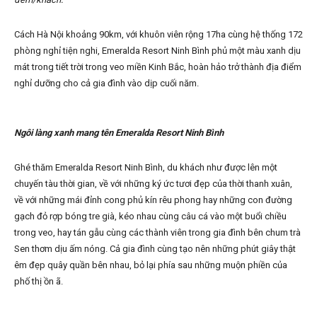
Cách Hà Nội khoảng 90km, với khuôn viên rộng 17ha cùng hệ thống 172
phòng nghỉ tiện nghi, Emeralda Resort Ninh Bình phủ một màu xanh dịu
mát trong tiết trời trong veo miền Kinh Bắc, hoàn hảo trở thành địa điểm
nghỉ dưỡng cho cả gia đình vào dịp cuối năm.
Ngôi làng xanh mang tên Emeralda Resort Ninh Bình
Ghé thăm Emeralda Resort Ninh Bình, du khách như được lên một
chuyến tàu thời gian, về với những ký ức tươi đẹp của thời thanh xuân,
về với những mái đỉnh cong phủ kín rêu phong hay những con đường
gạch đỏ rợp bóng tre già, kéo nhau cùng câu cá vào một buổi chiều
trong veo, hay tán gẫu cùng các thành viên trong gia đình bên chum trà
Sen thơm dịu ấm nóng. Cả gia đình cùng tạo nên những phút giây thật
êm đẹp quây quần bên nhau, bỏ lại phía sau những muộn phiền của
phố thị ồn ã.