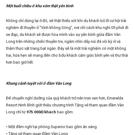
Một buổi chiều ở khu xóm thật yên bình
Không chỉ dừng lại ở đó, sẽ thật thiếu xót khi du khách bỏ lỡ cơ hội trải
nghiệm đi thuyền ở “Vịnh không Sóng”, nơi chỉ cách khu nghỉ 05 phút đi
xe đạp, du khách sẽ được hòa mình vào sự yên bình giữa đầm Vân
Long trên những chiếc thuyền tre, ngắm nhìn dãy núi đá vôi kỳ vĩ và
thảm thực vật trang bạt ngàn. Đây sẽ là một trải nghiệm có một không
hai, hứa hẹn sẽ mang đến cho bdu khách cảm giác bình yên và thư thái
hơn bao giờ hết.
Khung cảnh tuyệt vời ở đầm Vân Long
Để chuyến nghỉ dưỡng của quý khách trở nên trọn vẹn hơn, Emeralda
Resort Ninh Bình giới thiệu chương trình Tặng vé tham quan đầm Vân
Long chỉ từ
975.000đ/khách
bao gồm:
• Một đêm nghỉ tại phòng Superior bao gồm ăn sáng
• Tặng vé tham quan Đầm Vân Long