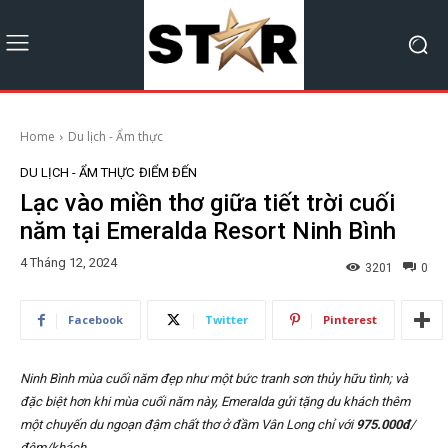
Home
Du lịch - Ẩm thực
DU LỊCH - ẨM THỰC
ĐIỂM ĐẾN
Lạc vào miền thơ giữa tiết trời cuối
năm tại Emeralda Resort Ninh Bình
4 Tháng 12, 2024
3201
0
Facebook
Twitter
Pinterest
Ninh Bình mùa cuối năm đẹp như một bức tranh sơn thủy hữu tình; và
đặc biệt hơn khi mùa cuối năm này, Emeralda gửi tặng du khách thêm
một chuyến du ngoạn đậm chất thơ ở đầm Vân Long chỉ với
975.000đ
/
đêm/khách.