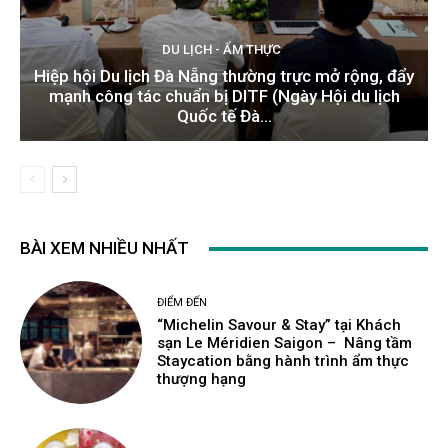
DU LỊCH - ẨM THỰC
Hiệp hội Du lịch Đà Nẵng thường trực mở rộng, đẩy
mạnh công tác chuẩn bị DITF (Ngày Hội du lịch
Quốc tế Đà...
BÀI XEM NHIỀU NHẤT
ĐIỂM ĐẾN
“Michelin Savour & Stay” tại Khách
sạn Le Méridien Saigon – Nâng tầm
Staycation bằng hành trình ẩm thực
thượng hạng