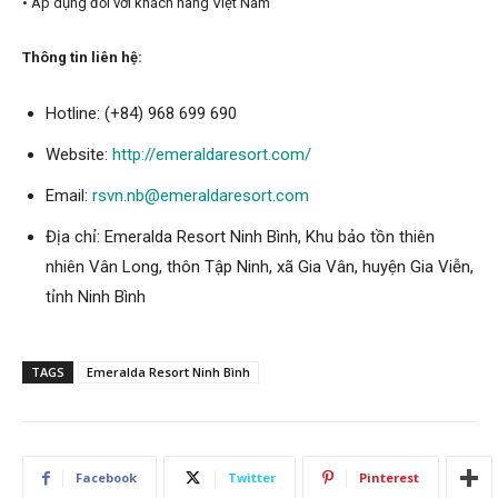
• Áp dụng đối với khách hàng Việt Nam
Thông tin liên hệ:
Hotline:
(+84) 968 699 690
Website:
http://emeraldaresort.com/
Email:
rsvn.nb@emeraldaresort.com
Địa chỉ: Emeralda Resort Ninh Bình, Khu bảo tồn thiên
nhiên Vân Long, thôn Tập Ninh, xã Gia Vân, huyện Gia Viễn,
tỉnh Ninh Bình
TAGS
Emeralda Resort Ninh Bình
Facebook
Twitter
Pinterest