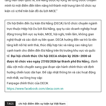
tăng hiện diện quốc tế, Đà Nẵng được kỳ vọng sẽ từng bước chuyển
mình từ một điểm đến tiềm năng trở thành một trung tâm tổ chức sự
kiện có vị thế trên bản đồ du lịch MICE.”
Chi hội Điểm đến Sự kiện Đà Nẵng (DECA) là tổ chức chuyên ngành
trực thuộc Hiệp hội Du lịch Đà Nẵng, quy tụ các doanh nghiệp hoạt
động trong lĩnh vực sự kiện, MICE, hội nghị, triển lãm, không gian
nghệ thuật và các dịch vụ liên quan. DECA hướng đến vai trò là nền
tảng kết nối hệ sinh thái, thúc đẩy hợp tác và nâng cao năng lực
cạnh tranh cho điểm đến Đà Nẵng trên thị trường khu vực và quốc
tế.
Đại hội chính thức Chi hội DECA nhiệm kỳ 2026–2030 sẽ
được tổ chức vào ngày 27/03/2026 tại thành phố Đà Nẵn
g, đánh
dấu cột mốc chuyển sang giai đoạn vận hành chính thức với định
hướng chiến lược dài hạn. Để cập nhật thông tin và các hoạt động
mới nhất, vui lòng truy cập:
Fanpage chính thức của DECA:
https://www.facebook.com/deca.com.vn
TAGS
chi hội điểm đến sự kiện tại Việt Nam