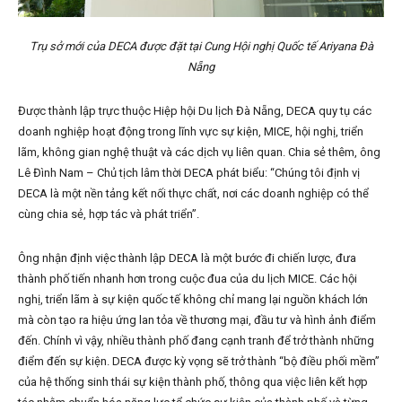
Trụ sở mới của DECA được đặt tại Cung Hội nghị Quốc tế Ariyana Đà
Nẵng
Được thành lập trực thuộc Hiệp hội Du lịch Đà Nẵng, DECA quy tụ các
doanh nghiệp hoạt động trong lĩnh vực sự kiện, MICE, hội nghị, triển
lãm, không gian nghệ thuật và các dịch vụ liên quan. Chia sẻ thêm, ông
Lê Đình Nam – Chủ tịch lâm thời DECA phát biểu: “Chúng tôi định vị
DECA là một nền tảng kết nối thực chất, nơi các doanh nghiệp có thể
cùng chia sẻ, hợp tác và phát triển”.
Ông nhận định việc thành lập DECA là một bước đi chiến lược, đưa
thành phố tiến nhanh hơn trong cuộc đua của du lịch MICE. Các hội
nghị, triển lãm à sự kiện quốc tế không chỉ mang lại nguồn khách lớn
mà còn tạo ra hiệu ứng lan tỏa về thương mại, đầu tư và hình ảnh điểm
đến. Chính vì vậy, nhiều thành phố đang cạnh tranh để trở thành những
điểm đến sự kiện. DECA được kỳ vọng sẽ trở thành “bộ điều phối mềm”
của hệ thống sinh thái sự kiện thành phố, thông qua việc liên kết hợp