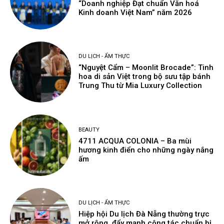
“Doanh nghiệp Đạt chuẩn Văn hoá
Kinh doanh Việt Nam” năm 2026
DU LỊCH - ẨM THỰC
“Nguyệt Cẩm – Moonlit Brocade”: Tinh
hoa di sản Việt trong bộ sưu tập bánh
Trung Thu từ Mia Luxury Collection
BEAUTY
4711 ACQUA COLONIA – Ba mùi
hương kinh điển cho những ngày nắng
ấm
DU LỊCH - ẨM THỰC
Hiệp hội Du lịch Đà Nẵng thường trực
mở rộng, đẩy mạnh công tác chuẩn bị