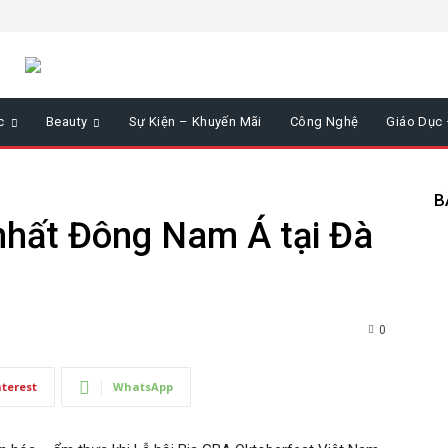
c
Beauty
Sự Kiện – Khuyến Mãi
Công Nghệ
Giáo Dục
B
 nhất Đông Nam Á tại Đà
0
nterest
WhatsApp