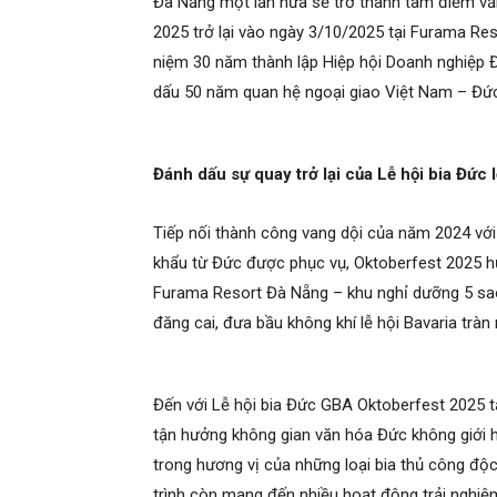
Đà Nẵng một lần nữa sẽ trở thành tâm điểm vă
2025 trở lại vào ngày 3/10/2025 tại Furama Reso
niệm 30 năm thành lập Hiệp hội Doanh nghiệp 
dấu 50 năm quan hệ ngoại giao Việt Nam – Đức
Đánh dấu sự quay trở lại của Lễ hội bia Đức
Tiếp nối thành công vang dội của năm 2024 với 
khẩu từ Đức được phục vụ, Oktoberfest 2025 
Furama Resort Đà Nẵng – khu nghỉ dưỡng 5 sao
đăng cai, đưa bầu không khí lễ hội Bavaria trà
Đến với Lễ hội bia Đức GBA Oktoberfest 2025 
tận hưởng không gian văn hóa Đức không giới
trong hương vị của những loại bia thủ công độ
trình còn mang đến nhiều hoạt động trải nghi