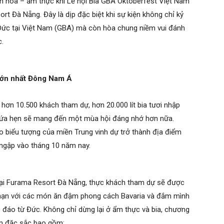
n hóa – ẩm thực khi Lễ hội Bia GBA Oktoberfest Việt Nam
rt Đà Nẵng. Đây là dịp đặc biệt khi sự kiện không chỉ kỷ
Đức tại Việt Nam (GBA) mà còn hòa chung niềm vui đánh
.
 lớn nhất Đông Nam Á
hơn 10.500 khách tham dự, hơn 20.000 lít bia tươi nhập
hứa hẹn sẽ mang đến một mùa hội đáng nhớ hơn nữa.
 biểu tượng của miền Trung vinh dự trở thành địa điểm
n ngập vào tháng 10 năm nay.
tại Furama Resort Đà Nẵng, thực khách tham dự sẽ được
 hạn với các món ăn đậm phong cách Bavaria và đắm mình
c đáo từ Đức. Không chỉ dừng lại ở ẩm thực và bia, chương
ệm đặc sắc bao gồm: