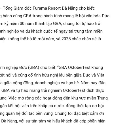
e – Tổng Giám đốc Furama Resort Đà Nẵng cho biết:
 hành cùng GBA trong hành trình mang lễ hội văn hóa Đức
năm kỷ niệm 30 năm thành lập GBA, chúng tôi tự hào trở
nh nghiệp và du khách quốc tế ngay tại trung tâm miền
kiện không thể bỏ lỡ mỗi năm, và 2025 chắc chắn sẽ là
anh nghiệp Đức (GBA) cho biết: “GBA Oktoberfest không
kết nối và củng cố tình hữu nghị lâu bền giữa Đức và Việt
hĩa giữa cộng đồng, doanh nghiệp và bạn bè. Năm nay đặc
ập GBA và tự hào mang trải nghiệm Oktoberfest đích thực
ung. Việc mở rộng các hoạt động đến khu vực miền Trung
gắn kết hội viên trên khắp cả nước, đồng thời tạo cơ hội
ựng quan hệ đối tác bền vững. Chúng tôi đặc biệt cảm ơn
a Đà Nẵng, với sự tận tâm và hiếu khách đã góp phần hiện