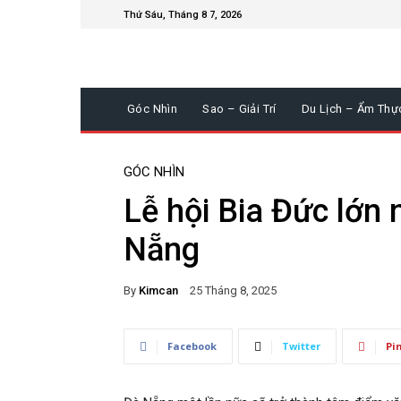
Thứ Sáu, Tháng 8 7, 2026
Góc Nhìn
Sao – Giải Trí
Du Lịch – Ẩm Thự
GÓC NHÌN
Lễ hội Bia Đức lớn
Nẵng
By
Kimcan
25 Tháng 8, 2025
Facebook
Twitter
Pi