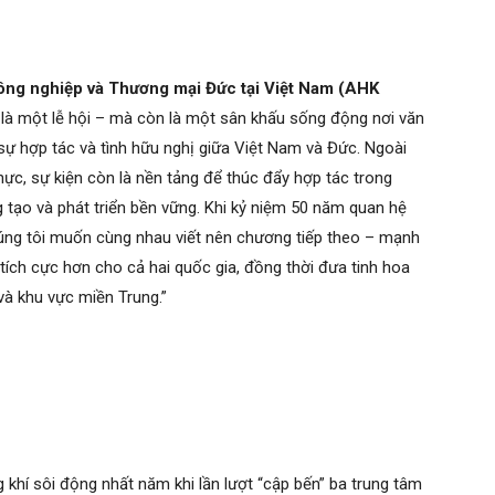
ng nghiệp và Thương mại Đức tại Việt Nam (AHK
 là một lễ hội – mà còn là một sân khấu sống động nơi văn
 sự hợp tác và tình hữu nghị giữa Việt Nam và Đức. Ngoài
ực, sự kiện còn là nền tảng để thúc đẩy hợp tác trong
 tạo và phát triển bền vững. Khi kỷ niệm 50 năm quan hệ
ng tôi muốn cùng nhau viết nên chương tiếp theo – mạnh
ích cực hơn cho cả hai quốc gia, đồng thời đưa tinh hoa
à khu vực miền Trung.”
hí sôi động nhất năm khi lần lượt “cập bến” ba trung tâm