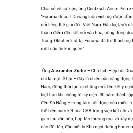
Chia sẻ về sự kiện, ông Gentzsch Andre Pierr
“Furama Resort Danang luôn vinh dự được đồng
nổi tiếng thế giới đến Việt Nam. Đặc biệt, với 
thành điểm đến kết nối văn hóa, cộng đồng doa
Trung. Oktoberfest tại Furama đã trở thành sự 
một dấu ấn khó quên.”
Ông
Alexander Ziehe
– Chủ tịch Hiệp hội Do
chỉ là một lễ hội – đây là chiếc cầu năng động 
Nam, đồng thời tạo ra những mối liên kết ý ng
biệt hơn khi chúng tôi kỷ niệm 30 năm thành l
đến Đà Nẵng – trung tâm sôi động của miền Tr
thể hiện cam kết của GBA trong việc kết nối và 
giao lưu văn hóa, hợp tác thương mại và xây d
các đối tác, đặc biệt là Khu nghỉ dưỡng Furam