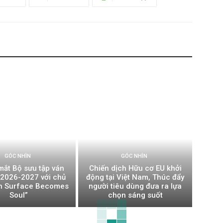
GÓC NHÌN
GÓC NHÌN
mắt Bộ sưu tập ván
Chiến dịch Hữu cơ EU khởi
t 2026-2027 với chủ
động tại Việt Nam, Thúc đẩy
n Surface Becomes
người tiêu dùng đưa ra lựa
Soul”
chọn sáng suốt