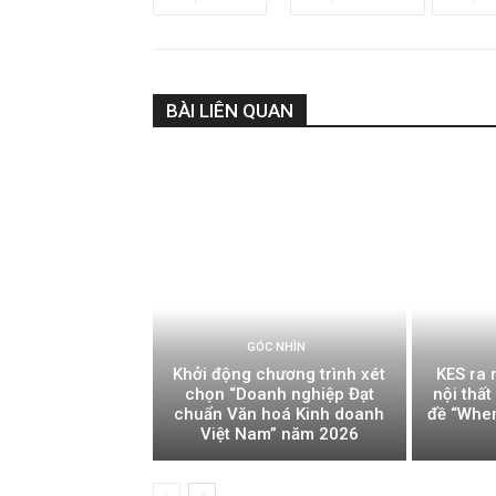
BÀI LIÊN QUAN
GÓC NHÌN
Khởi động chương trình xét
KES ra 
chọn “Doanh nghiệp Đạt
nội thấ
chuẩn Văn hoá Kinh doanh
đề “Whe
Việt Nam” năm 2026