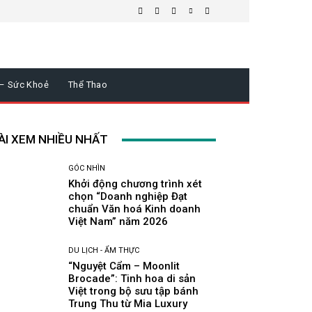
 – Sức Khoẻ
Thể Thao
ÀI XEM NHIỀU NHẤT
GÓC NHÌN
Khởi động chương trình xét
chọn “Doanh nghiệp Đạt
chuẩn Văn hoá Kinh doanh
Việt Nam” năm 2026
DU LỊCH - ẨM THỰC
“Nguyệt Cẩm – Moonlit
Brocade”: Tinh hoa di sản
Việt trong bộ sưu tập bánh
Trung Thu từ Mia Luxury