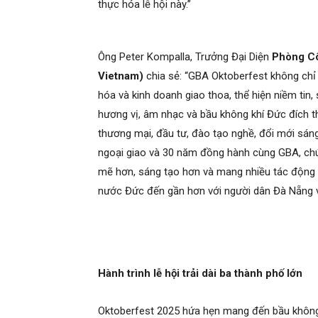
thực hóa lễ hội này.”
Ông Peter Kompalla, Trưởng Đại Diện
Phòng Cô
Vietnam)
chia sẻ: “GBA Oktoberfest không chỉ
hóa và kinh doanh giao thoa, thể hiện niềm tin,
hương vị, âm nhạc và bầu không khí Đức đích th
thương mại, đầu tư, đào tạo nghề, đổi mới sáng
ngoại giao và 30 năm đồng hành cùng GBA, chú
mẽ hơn, sáng tạo hơn và mang nhiều tác động t
nước Đức đến gần hơn với người dân Đà Nẵng v
Hành trình lễ hội trải dài ba thành phố lớn
Oktoberfest 2025 hứa hẹn mang đến bầu không k