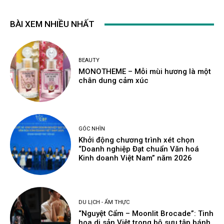
BÀI XEM NHIỀU NHẤT
BEAUTY
MONOTHEME – Mỗi mùi hương là một
chân dung cảm xúc
GÓC NHÌN
Khởi động chương trình xét chọn
“Doanh nghiệp Đạt chuẩn Văn hoá
Kinh doanh Việt Nam” năm 2026
DU LỊCH - ẨM THỰC
“Nguyệt Cẩm – Moonlit Brocade”: Tinh
hoa di sản Việt trong bộ sưu tập bánh