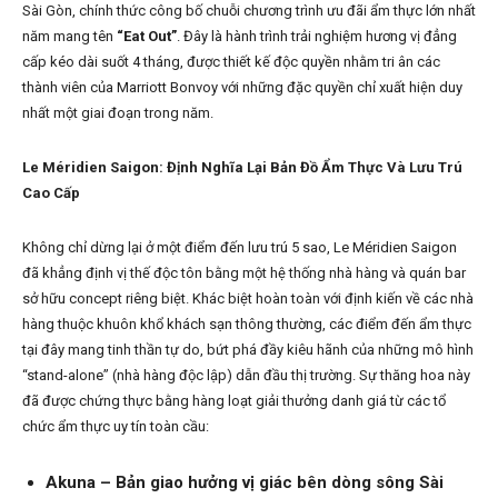
Sài Gòn, chính thức công bố chuỗi chương trình ưu đãi ẩm thực lớn nhất
năm mang tên
“Eat Out”
. Đây là hành trình trải nghiệm hương vị đẳng
cấp kéo dài suốt 4 tháng, được thiết kế độc quyền nhằm tri ân các
thành viên của Marriott Bonvoy với những đặc quyền chỉ xuất hiện duy
nhất một giai đoạn trong năm.
Le Méridien Saigon: Định Nghĩa Lại Bản Đồ Ẩm Thực Và Lưu Trú
Cao Cấp
Không chỉ dừng lại ở một điểm đến lưu trú 5 sao, Le Méridien Saigon
đã khẳng định vị thế độc tôn bằng một hệ thống nhà hàng và quán bar
sở hữu concept riêng biệt. Khác biệt hoàn toàn với định kiến về các nhà
hàng thuộc khuôn khổ khách sạn thông thường, các điểm đến ẩm thực
tại đây mang tinh thần tự do, bứt phá đầy kiêu hãnh của những mô hình
“stand-alone” (nhà hàng độc lập) dẫn đầu thị trường. Sự thăng hoa này
đã được chứng thực bằng hàng loạt giải thưởng danh giá từ các tổ
chức ẩm thực uy tín toàn cầu:
Akuna – Bản giao hưởng vị giác bên dòng sông Sài