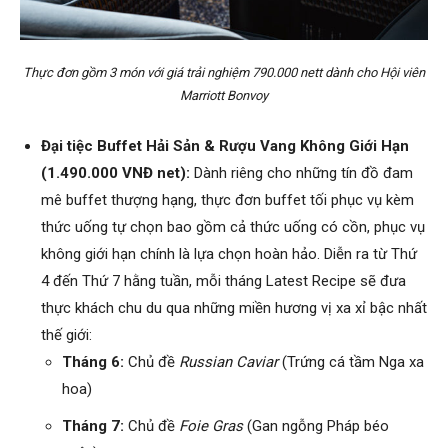
Thực đơn gồm 3 món với giá trải nghiệm 790.000 nett dành cho Hội viên
Marriott Bonvoy
Đại tiệc Buffet Hải Sản & Rượu Vang Không Giới Hạn
(1.490.000 VNĐ net):
Dành riêng cho những tín đồ đam
mê buffet thượng hạng, thực đơn buffet tối phục vụ kèm
thức uống tự chọn bao gồm cả thức uống có cồn, phục vụ
không giới hạn chính là lựa chọn hoàn hảo. Diễn ra từ Thứ
4 đến Thứ 7 hằng tuần, mỗi tháng Latest Recipe sẽ đưa
thực khách chu du qua những miền hương vị xa xỉ bậc nhất
thế giới:
Tháng 6:
Chủ đề
Russian Caviar
(Trứng cá tầm Nga xa
hoa)
Tháng 7:
Chủ đề
Foie Gras
(Gan ngỗng Pháp béo