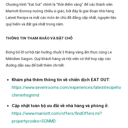
Chương trình “Eat Out” chính là “thời điểm vàng” để các thành viên
Marriott Bonvoy nuông chiều vị giác, bởi đây là giai đoạn nhà hàng
Latest Recipe ra mắt các món ăn chủ đề đẳng cấp nhất, nguyên liệu
quý hiếm và đắt giá nhất trong năm.
THÔNG TIN THAM KHẢO VÀ ĐẶT CHỖ
Đừng bỏ lỡ cơ hội tận hưởng chuỗi 3 tháng vàng ẩm thực cùng Le
Méridien Saigon. Quý khách hàng và Hội viên có thể truy cập các
đường dẫn sau để biết thêm chi tiết:
Khám phá thêm thông tin về chiến dịch EAT OUT:
https://www.sevenrooms.com/experiences/latestrecipeho
chiminhsgnmd
Cập nhật toàn bộ ưu đãi về nhà hàng và phòng ở:
https://www.marriott.com/offers/findOffers.mi?
propertycodes=SGNMD