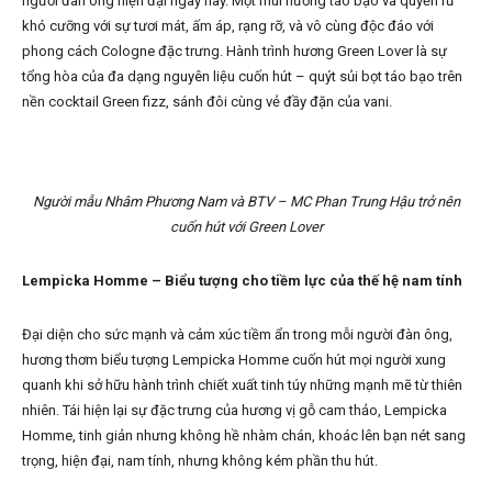
người đàn ông hiện đại ngày nay. Một mùi hương táo bạo và quyến rũ
khó cưỡng với sự tươi mát, ấm áp, rạng rỡ, và vô cùng độc đáo với
phong cách Cologne đặc trưng. Hành trình hương Green Lover là sự
tổng hòa của đa dạng nguyên liệu cuốn hút – quýt sủi bọt táo bạo trên
nền cocktail Green fizz, sánh đôi cùng vẻ đầy đặn của vani.
Người mẫu Nhâm Phương Nam và BTV – MC Phan Trung Hậu trở nên
cuốn hút với Green Lover
Lempicka Homme – Biểu tượng cho tiềm lực của thế hệ nam tính
Đại diện cho sức mạnh và cảm xúc tiềm ẩn trong mỗi người đàn ông,
hương thơm biểu tượng Lempicka Homme cuốn hút mọi người xung
quanh khi sở hữu hành trình chiết xuất tinh túy những mạnh mẽ từ thiên
nhiên. Tái hiện lại sự đặc trưng của hương vị gỗ cam thảo, Lempicka
Homme, tinh giản nhưng không hề nhàm chán, khoác lên bạn nét sang
trọng, hiện đại, nam tính, nhưng không kém phần thu hút.