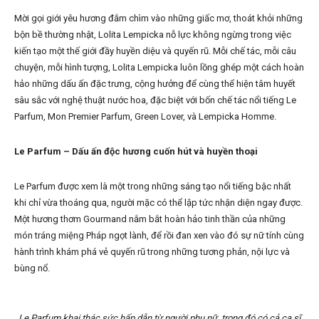
Mời gọi giới yêu hương đắm chìm vào những giấc mơ, thoát khỏi những
bộn bề thường nhật, Lolita Lempicka nỗ lực không ngừng trong việc
kiến tạo một thế giới đầy huyền diệu và quyến rũ. Mỗi chế tác, mỗi câu
chuyện, mỗi hình tượng, Lolita Lempicka luôn lồng ghép một cách hoàn
hảo những dấu ấn đặc trưng, cộng hưởng để cùng thể hiện tâm huyết
sâu sắc với nghệ thuật nước hoa, đặc biệt với bốn chế tác nổi tiếng Le
Parfum, Mon Premier Parfum, Green Lover, và Lempicka Homme.
Le Parfum – Dấu ấn độc hương cuốn hút và huyền thoại
Le Parfum được xem là một trong những sáng tạo nổi tiếng bậc nhất
khi chỉ vừa thoáng qua, người mặc có thể lập tức nhận diện ngay được.
Một hương thơm Gourmand nắm bắt hoàn hảo tinh thần của những
món tráng miệng Pháp ngọt lành, để rồi đan xen vào đó sự nữ tính cùng
hành trình khám phá vẻ quyến rũ trong những tương phản, nội lực và
bùng nổ.
Le Parfum khai thác sức hấp dẫn từ người phụ nữ, trong đó có cả ca sĩ