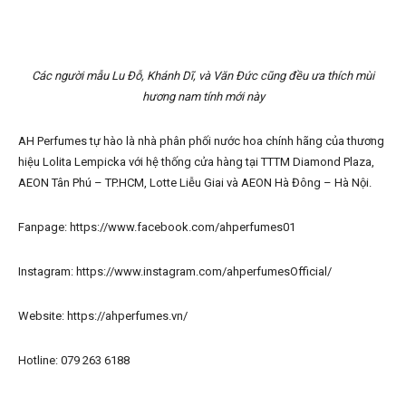
Các người mẫu Lu Đỗ, Khánh Dĩ, và Văn Đức cũng đều ưa thích mùi
hương nam tính mới này
AH Perfumes tự hào là nhà phân phối nước hoa chính hãng của thương
hiệu Lolita Lempicka với hệ thống cửa hàng tại TTTM Diamond Plaza,
AEON Tân Phú – TP.HCM, Lotte Liễu Giai và AEON Hà Đông – Hà Nội.
Fanpage: https://www.facebook.com/ahperfumes01
Instagram: https://www.instagram.com/ahperfumesOfficial/
Website: https://ahperfumes.vn/
Hotline: 079 263 6188