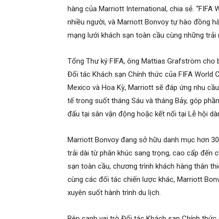
hàng của Marriott International, chia sẻ. “FIF
nhiều người, và Marriott Bonvoy tự hào đồng hà
mạng lưới khách sạn toàn cầu cùng những trải 
Tổng Thư ký FIFA, ông Mattias Grafström cho bi
Đối tác Khách sạn Chính thức của FIFA World C
Mexico và Hoa Kỳ, Marriott sẽ đáp ứng nhu cầu
tế trong suốt tháng Sáu và tháng Bảy, góp phần
đấu tại sân vận động hoặc kết nối tại Lễ hội 
Marriott Bonvoy đang sở hữu danh mục hơn 30 t
trải dài từ phân khúc sang trọng, cao cấp đến 
sạn toàn cầu, chương trình khách hàng thân thiế
cùng các đối tác chiến lược khác, Marriott Bonv
xuyên suốt hành trình du lịch.
Bên cạnh vai trò Đối tác Khách sạn Chính thức