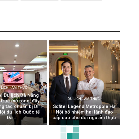
 LỊCH - ẨM THỰC
ội Du lịch Đà Nẵng
DU LỊCH - ẨM THỰC
 trực mở rộng, đẩy
g tác chuẩn bị DITF
Sofitel Legend Metropole Hà
ội du lịch Quốc tế
Nội bổ nhiệm hai lãnh đạo
Đà...
cấp cao cho đội ngũ ẩm thực