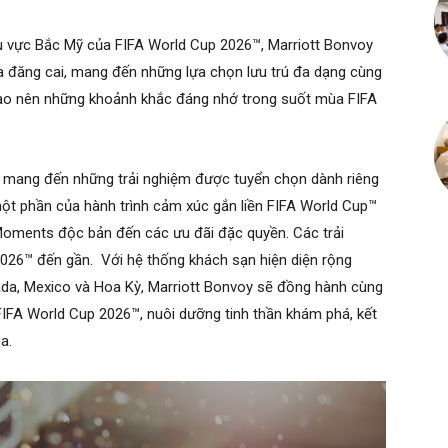
khu vực Bắc Mỹ của FIFA World Cup 2026™, Marriott Bonvoy
 đăng cai, mang đến những lựa chọn lưu trú đa dạng cùng
 tạo nên những khoảnh khắc đáng nhớ trong suốt mùa FIFA
voy mang đến những trải nghiệm được tuyển chọn dành riêng
ột phần của hành trình cảm xúc gắn liền FIFA World Cup™
Moments độc bản đến các ưu đãi đặc quyền. Các trải
2026™ đến gần. Với hệ thống khách sạn hiện diện rộng
ada, Mexico và Hoa Kỳ, Marriott Bonvoy sẽ đồng hành cùng
IFA World Cup 2026™, nuôi dưỡng tinh thần khám phá, kết
a.