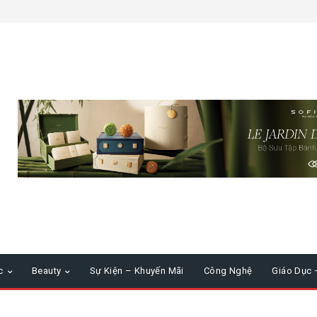
c
Beauty
Sự Kiện – Khuyến Mãi
Công Nghệ
Giáo Dục 