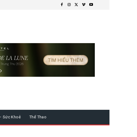
– Sức Khoẻ
Thể Thao