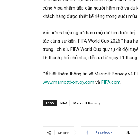
cùng Visa nhằm tiếp cận người hâm mộ và du 
khách hàng được thiết kế riêng trong suốt mùa
Với hơn 6 triệu người hâm mộ dự kiến trực tiếp
tác cùng sự kiện, FIFA World Cup 2026™ hứa h
trong lịch sử, FIFA World Cup quy tụ 48 đội tuy
16 thành phố chủ nhà, diễn ra từ ngày 11 thán
Để biết thêm thông tin về Marriott Bonvoy và F
www.marriottbonvoy.com
và
FIFA.com
.
TAGS
FIFA
Marriott Bonvoy
Facebook
Share