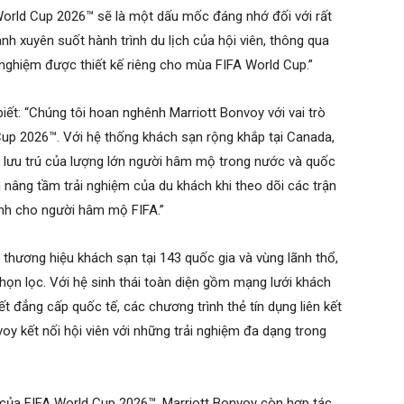
A World Cup 2026™ sẽ là một dấu mốc đáng nhớ đối với rất
nh xuyên suốt hành trình du lịch của hội viên, thông qua
nghiệm được thiết kế riêng cho mùa FIFA World Cup.”
ết: “Chúng tôi hoan nghênh Marriott Bonvoy với vai trò
up 2026™. Với hệ thống khách sạn rộng khắp tại Canada,
 lưu trú của lượng lớn người hâm mộ trong nước và quốc
 nâng tầm trải nghiệm của du khách khi theo dõi các trận
dành cho người hâm mộ FIFA.”
hương hiệu khách sạn tại 143 quốc gia và vùng lãnh thổ,
chọn lọc. Với hệ sinh thái toàn diện gồm mạng lưới khách
t đẳng cấp quốc tế, các chương trình thẻ tín dụng liên kết
oy kết nối hội viên với những trải nghiệm đa dạng trong
 của FIFA World Cup 2026™, Marriott Bonvoy còn hợp tác