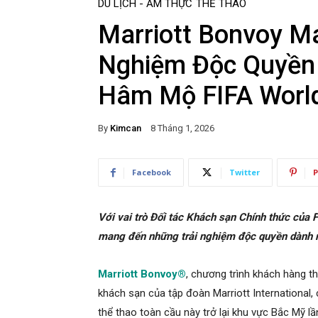
DU LỊCH - ẨM THỰC
THỂ THAO
Marriott Bonvoy M
Nghiệm Độc Quyền
Hâm Mộ FIFA Worl
By
Kimcan
8 Tháng 1, 2026
Facebook
Twitter
P
Với vai trò Đối tác Khách sạn Chính thức của
mang đến những trải nghiệm độc quyền dành r
Marriott Bonvoy®
, chương trình khách hàng t
khách sạn của tập đoàn Marriott International,
thể thao toàn cầu này trở lại khu vực Bắc Mỹ l