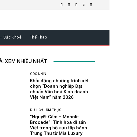
 – Sức Khoẻ
Thể Thao
ÀI XEM NHIỀU NHẤT
GÓC NHÌN
Khởi động chương trình xét
chọn “Doanh nghiệp Đạt
chuẩn Văn hoá Kinh doanh
Việt Nam” năm 2026
DU LỊCH - ẨM THỰC
“Nguyệt Cẩm – Moonlit
Brocade”: Tinh hoa di sản
Việt trong bộ sưu tập bánh
Trung Thu từ Mia Luxury