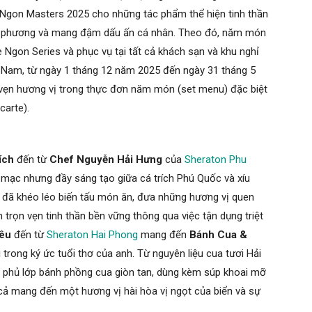
 Ngon Masters 2025 cho những tác phẩm thể hiện tinh thần
địa phương và mang đậm dấu ấn cá nhân. Theo đó, năm món
e Ngon Series và phục vụ tại tất cả khách sạn và khu nghỉ
ệt Nam, từ ngày 1 tháng 12 năm 2025 đến ngày 31 tháng 5
 vẹn hương vị trong thực đơn năm món (set menu) đặc biệt
carte).
rích
đến từ
Chef
Nguyễn Hải Hưng
của
Sheraton Phu
mạc nhưng đầy sáng tạo giữa cá trích Phú Quốc và xíu
 đã khéo léo biến tấu món ăn, đưa những hương vị quen
 trọn vẹn tinh thần bền vững thông qua việc tận dụng triệt
êu
đến từ
Sheraton Hai Phong
mang đến
Bánh Cua &
 trong ký ức tuổi thơ của anh. Từ nguyên liệu cua tươi Hải
phủ lớp bánh phồng cua giòn tan, dùng kèm súp khoai mỡ
cả mang đến một hương vị hài hòa vị ngọt của biển và sự