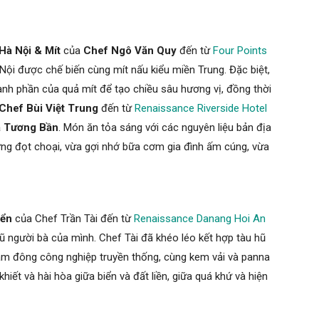
 Hà Nội & Mít
của
Chef Ngô Văn Quy
đến từ
Four Points
 Nội được chế biến cùng mít nấu kiểu miền Trung. Đặc biệt,
nh phần của quả mít để tạo chiều sâu hương vị, đồng thời
Chef Bùi Việt Trung
đến từ
Renaissance Riverside Hotel
à Tương Bần
. Món ăn tỏa sáng với các nguyên liệu bản địa
 rừng đọt choại, vừa gợi nhớ bữa cơm gia đình ấm cúng, vừa
iển
của Chef Trần Tài đến từ
Renaissance Danang Hoi An
 người bà của mình. Chef Tài đã khéo léo kết hợp tàu hũ
àm đông công nghiệp truyền thống, cùng kem vải và panna
ết và hài hòa giữa biển và đất liền, giữa quá khứ và hiện