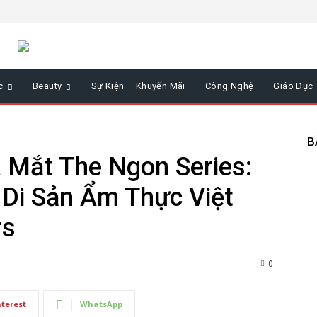
c
Beauty
Sự Kiện – Khuyến Mãi
Công Nghệ
Giáo Dục
B
 Mắt The Ngon Series:
 Di Sản Ẩm Thực Việt
rs
0
nterest
WhatsApp