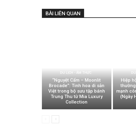
BÀI LIÊN QUAN
DU LỊCH - ẨM THỰC
DU
“Nguyệt Cẩm – Moonlit
Hiệp h
Brocade”: Tinh hoa di sản
thường
Việt trong bộ sưu tập bánh
mạnh côn
Trung Thu từ Mia Luxury
(Ngày H
Collection