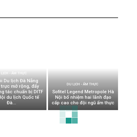
 LỊCH - ẨM THỰC
ội Du lịch Đà Nẵng
DU LỊCH - ẨM THỰC
 trực mở rộng, đẩy
g tác chuẩn bị DITF
Sofitel Legend Metropole Hà
ội du lịch Quốc tế
Nội bổ nhiệm hai lãnh đạo
Đà...
cấp cao cho đội ngũ ẩm thực