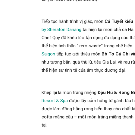
Tiếp tục hành trình vị giác, món
Cá Tuyết kiểu
by Sheraton Danang
tái hiện lại món chả cá Hà
Chef Quy đã khéo léo tận dụng đa dạng các thà
thể hiện tinh thần “zero-waste” trong chế biến.
Saigon
tiếp tục giới thiệu món
Bò Tơ Củ Chi v
như tương bần, quả thù lù, tiêu Gia Lai, và rau
thể hiện sự tinh tế của ẩm thực đương đại.
Khép lại là món tráng miệng
Đậu Hũ & Rong B
Resort & Spa
được lấy cảm hứng từ gánh tàu hũ
được làm đông bằng rong biển thay cho chất l
cotta mãng cầu – một món tráng miệng thanh khi
tại.