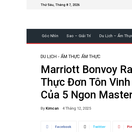
Thứ Sáu, Tháng 8 7, 2026
Góc Nhìn
Sao – Giải Trí
Du Lịch – Ẩm Thự
DU LỊCH - ẨM THỰC
ẨM THỰC
Marriott Bonvoy Ra
Thực Đơn Tôn Vinh
Của 5 Ngon Maste
By
Kimcan
4 Tháng 12, 2025
Facebook
Twitter
Pi