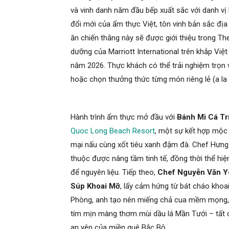
và vinh danh năm đầu bếp xuất sắc với danh vị
đổi mới của ẩm thực Việt, tôn vinh bản sắc 
ăn chiến thắng này sẽ được giới thiệu trong Th
dưỡng của Marriott International trên khắp Vi
năm 2026. Thực khách có thể trải nghiệm trọn
hoặc chọn thưởng thức từng món riêng lẻ (a la 
Hành trình ẩm thực mở đầu với
Bánh Mì Cá T
Quoc Long Beach Resort
, một sự kết hợp mộc 
mại nấu cùng xốt tiêu xanh đậm đà. Chef Hưng
thuộc được nâng tầm tinh tế, đồng thời thể hiện
để nguyên liệu. Tiếp theo,
Chef Nguyễn Văn Y
Súp Khoai Mỡ
, lấy cảm hứng từ bát cháo khoai
Phòng, anh tạo nên miếng chả cua mềm mọng, 
tím mịn màng thơm mùi dầu lá Mần Tưới – tất 
an yên của miền quê Bắc Bộ.