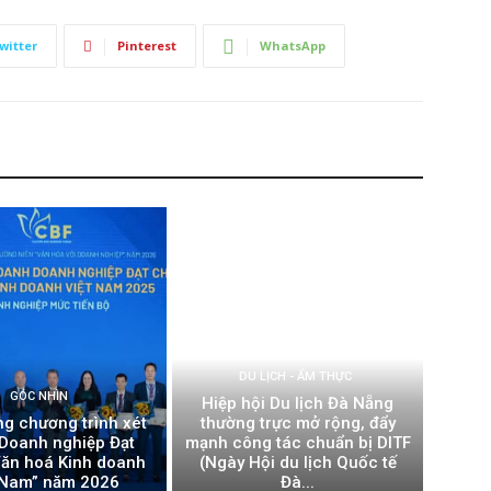
witter
Pinterest
WhatsApp
DU LỊCH - ẨM THỰC
GÓC NHÌN
Hiệp hội Du lịch Đà Nẵng
ng chương trình xét
thường trực mở rộng, đẩy
Doanh nghiệp Đạt
mạnh công tác chuẩn bị DITF
ăn hoá Kinh doanh
(Ngày Hội du lịch Quốc tế
 Nam” năm 2026
Đà...