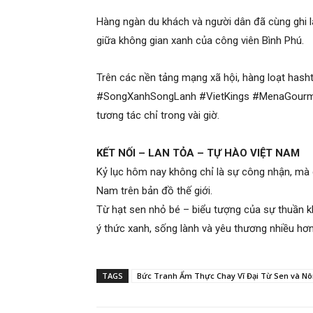
Hàng ngàn du khách và người dân đã cùng ghi l
giữa không gian xanh của công viên Bình Phú.
Trên các nền tảng mạng xã hội, hàng loạt 
#SongXanhSongLanh #VietKings #MenaGourmetM
tương tác chỉ trong vài giờ.
KẾT NỐI – LAN TỎA – TỰ HÀO VIỆT NAM
Kỷ lục hôm nay không chỉ là sự công nhận, mà 
Nam trên bản đồ thế giới.
Từ hạt sen nhỏ bé – biểu tượng của sự thuần khi
ý thức xanh, sống lành và yêu thương nhiều hơn
TAGS
Bức Tranh Ẩm Thực Chay Vĩ Đại Từ Sen và Nô