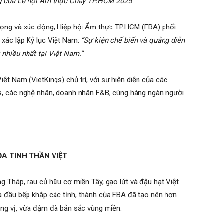
g của Lễ hội Ẩm thực Chay TP.HCM 2025
 trọng và xúc động, Hiệp hội Ẩm thực TP.HCM (FBA) phối
xác lập Kỷ lục Việt Nam:
“Sự kiện chế biến và quảng diễn
nhiều nhất tại Việt Nam.”
ệt Nam (VietKings) chủ trì, với sự hiện diện của các
gs, các nghệ nhân, doanh nhân F&B, cùng hàng ngàn người
ỎA TINH THẦN VIỆT
 Tháp, rau củ hữu cơ miền Tây, gạo lứt và đậu hạt Việt
à đầu bếp khắp các tỉnh, thành của FBA đã tạo nên hơn
ng vị, vừa đậm đà bản sắc vùng miền.