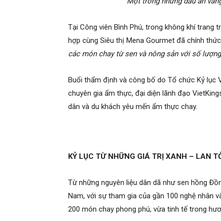
Một trong những dấu ấn vàn
Tại Công viên Bình Phú, trong không khí trang
hợp cùng Siêu thị Mena Gourmet đã chính thức 
các món chay từ sen và nông sản với số lượng 
Buổi thẩm định và công bố do Tổ chức Kỷ lục Vi
chuyên gia ẩm thực, đại diện lãnh đạo VietKin
dân và du khách yêu mến ẩm thực chay.
KỶ LỤC TỪ NHỮNG GIÁ TRỊ XANH – LAN T
Từ những nguyên liệu dân dã như sen hồng Đồng
Nam, với sự tham gia của gần 100 nghệ nhân v
200 món chay phong phú, vừa tinh tế trong hươ