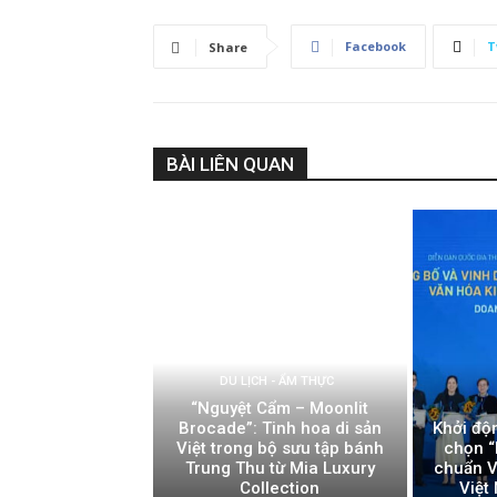
Facebook
T
Share
BÀI LIÊN QUAN
DU LỊCH - ẨM THỰC
“Nguyệt Cẩm – Moonlit
Brocade”: Tinh hoa di sản
Khởi độ
Việt trong bộ sưu tập bánh
chọn “
Trung Thu từ Mia Luxury
chuẩn V
Collection
Việt