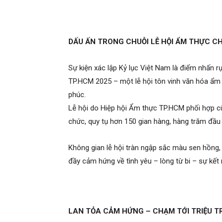
DẤU ẤN TRONG CHUỖI LỄ HỘI ẨM THỰC C
Sự kiện xác lập Kỷ lục Việt Nam là điểm nhấn 
TP.HCM 2025 – một lễ hội tôn vinh văn hóa ẩm 
phúc.
Lễ hội do Hiệp hội Ẩm thực TP.HCM phối hợp 
chức, quy tụ hơn 150 gian hàng, hàng trăm đầu
Không gian lễ hội tràn ngập sắc màu sen hồn
đầy cảm hứng về tình yêu – lòng từ bi – sự kết
LAN TỎA CẢM HỨNG – CHẠM TỚI TRIỆU TR