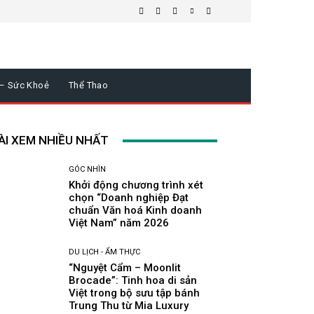
 – Sức Khoẻ
Thể Thao
ÀI XEM NHIỀU NHẤT
GÓC NHÌN
Khởi động chương trình xét
chọn “Doanh nghiệp Đạt
chuẩn Văn hoá Kinh doanh
Việt Nam” năm 2026
DU LỊCH - ẨM THỰC
“Nguyệt Cẩm – Moonlit
Brocade”: Tinh hoa di sản
Việt trong bộ sưu tập bánh
Trung Thu từ Mia Luxury