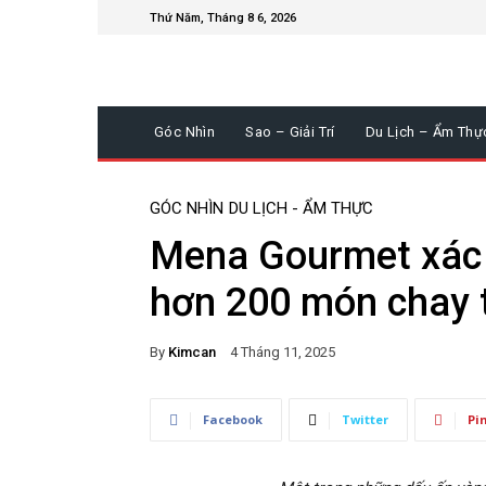
Thứ Năm, Tháng 8 6, 2026
Góc Nhìn
Sao – Giải Trí
Du Lịch – Ẩm Thự
GÓC NHÌN
DU LỊCH - ẨM THỰC
Mena Gourmet xác l
hơn 200 món chay 
By
Kimcan
4 Tháng 11, 2025
Facebook
Twitter
Pi