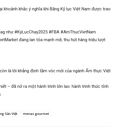
ại khoảnh khắc ý nghĩa khi Bằng Kỷ lục Việt Nam được trao
hashtag như #KyLucChay2025 #FBA #AmThucVietNam
arket đang lan tỏa mạnh mẽ, thu hút hàng triệu lượt
còn là lời khẳng định tầm vóc mới của ngành Ẩm thực Việt
ết – đã nở ra một hành trình lớn lao: hành trình thức tỉnh
.
ng Sản Việt
menas gourmet