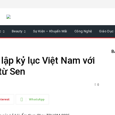
c
Beauty
Sự Kiện – Khuyến Mãi
Công Nghệ
Giáo Dục
B
ập kỷ lục Việt Nam với
từ Sen
0
nterest
WhatsApp