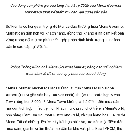
Các dòng sản phẩm giỏ quà tặng Tết Ất Tỵ 2025 của Mena Gourmet
Market với thiết kế thẩm mỹ cao, gia công sắc sảo
Sự kiện là cơ hội quan trọng để Menas đưa thương hiệu Mena Gourmet
Market đến gần hơn với khách hàng, đồng thời khẳng định cam kết bền
vững trong đổi mới và phát triển, góp phần định hình tương lai ngành
bán lẻ cao cấp tại Việt Nam.
Robot Thông Minh nhà Mena Gourmet Market, nâng cao trải nghiệm
mua sắm và tối ưu hóa quy trình cho khách hàng
Mena Gourmet Market tọa lạc tại tầng B1 của Menas Mall Saigon
Airport (TTTM gần sân bay Tân Sơn Nhất), thuộc khu phức hợp Mena
Town rộng hơn 2.000m². Mena Town không chỉ là điểm đến mua sắm
mà còn tích hợp nhiều tiện ích khác như khu vui chơi trẻ em MenaWorld,
nhà hàng L’Amuse Gourmet Bistro and Café, và cửa hàng hoa Fleurs de
Mena. Tất cả những tiện ích này kết hợp hài hòa, tạo nên một điểm đến
mua sắm, giải trí và ẩm thực hấp dẫn tại khu vực phía Bắc TP.HCM, thu