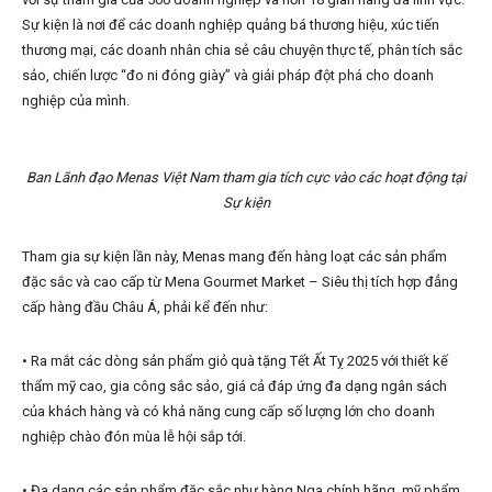
Sự kiện là nơi để các doanh nghiệp quảng bá thương hiệu, xúc tiến
thương mại, các doanh nhân chia sẻ câu chuyện thực tế, phân tích sắc
sảo, chiến lược “đo ni đóng giày” và giải pháp đột phá cho doanh
nghiệp của mình.
Ban Lãnh đạo Menas Việt Nam tham gia tích cực vào các hoạt động tại
Sự kiện
Tham gia sự kiện lần này, Menas mang đến hàng loạt các sản phẩm
đặc sắc và cao cấp từ Mena Gourmet Market – Siêu thị tích hợp đẳng
cấp hàng đầu Châu Á, phải kể đến như:
• Ra mắt các dòng sản phẩm giỏ quà tặng Tết Ất Tỵ 2025 với thiết kế
thẩm mỹ cao, gia công sắc sảo, giá cả đáp ứng đa dạng ngân sách
của khách hàng và có khả năng cung cấp số lượng lớn cho doanh
nghiệp chào đón mùa lễ hội sắp tới.
• Đa dạng các sản phẩm đặc sắc như hàng Nga chính hãng, mỹ phẩm,