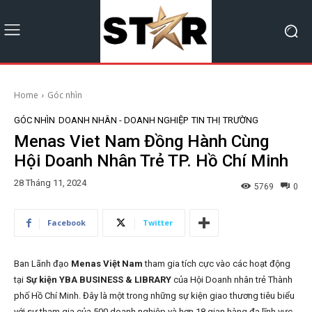
Home
Góc nhìn
GÓC NHÌN
DOANH NHÂN - DOANH NGHIỆP
TIN THỊ TRƯỜNG
Menas Viet Nam Đồng Hành Cùng
Hội Doanh Nhân Trẻ TP. Hồ Chí Minh
28 Tháng 11, 2024
5769
0
Facebook
Twitter
Ban Lãnh đạo
Menas Việt Nam
tham gia tích cực vào các hoạt động
tại
Sự kiện YBA BUSINESS & LIBRARY
của Hội Doanh nhân trẻ Thành
phố Hồ Chí Minh. Đây là một trong những sự kiện giao thương tiêu biểu
với sự tham gia của 500 doanh nghiệp và hơn 18 gian hàng đa lĩnh vực.