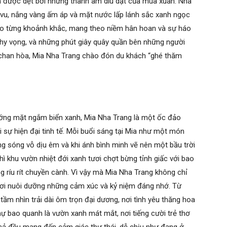
 được dệt bởi những thanh âm dìu dặt của mùa xuân. Nha
i vu, nắng vàng ấm áp và mặt nước lấp lánh sắc xanh ngọc
 vào từng khoảnh khắc, mang theo niềm hân hoan và sự háo
hy vọng, và những phút giây quây quần bên những người
n chan hòa, Mia Nha Trang chào đón du khách “ghé thăm
ướng mặt ngắm biển xanh, Mia Nha Trang là một ốc đảo
ới sự hiện đại tinh tế. Mỗi buổi sáng tại Mia như một món
ếng sóng vỗ dịu êm và khi ánh bình minh vẽ nên một bầu trời
hì khu vườn nhiệt đới xanh tươi chợt bừng tỉnh giấc với bao
ng ríu rít chuyền cành. Vì vậy mà Mia Nha Trang không chỉ
ơi nuôi dưỡng những cảm xúc và kỷ niệm đáng nhớ. Từ
tầm nhìn trải dài ôm trọn đại dương, nơi tình yêu thăng hoa
ự bao quanh là vườn xanh mát mắt, nơi tiếng cười trẻ thơ