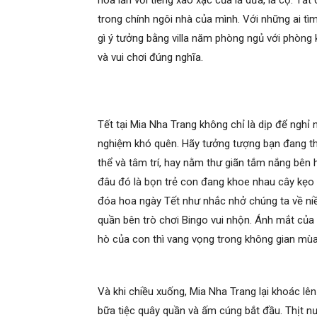
hòa lẫn với tiếng xào xạc của lá dừa, lá cọ. T
trong chính ngôi nhà của mình. Với những ai tì
gì ý tưởng bằng villa năm phòng ngủ với phòng 
và vui chơi đúng nghĩa.
Tết tại Mia Nha Trang không chỉ là dịp để nghỉ
nghiệm khó quên. Hãy tưởng tượng bạn đang th
thể và tâm trí, hay nằm thư giãn tắm nắng bên 
đâu đó là bọn trẻ con đang khoe nhau cây kẹo 
đóa hoa ngày Tết như nhắc nhở chúng ta về niề
quần bên trò chơi Bingo vui nhộn. Ánh mắt của B
hò của con thì vang vọng trong không gian mù
Và khi chiều xuống, Mia Nha Trang lại khoác lên
bữa tiệc quây quần và ấm cúng bắt đầu. Thịt n