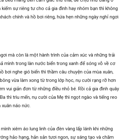
ất cả đều mang đến cảm giác thư thái, dễ chịu như đang ở
m kiếm sự riêng tư cho cả gia đình hay nhóm bạn thì không
khách chính và hồ bơi riêng, hứa hẹn những ngày nghỉ ngơi
 ngơi mà còn là một hành trình của cảm xúc và những trải
ả mình trong làn nước biển trong xanh để sóng vỗ về cơ
hồ bơi nghe gió biển thì thầm câu chuyện của mùa xuân,
bông vừa làm xong từ trong lớp học, nụ cười rạng rỡ hơn
m vui giản đơn từ những điều nhỏ bé. Rồi cả gia đình quây
a thì trìu mến, nụ cười của Mẹ thì ngọt ngào và tiếng reo
a xuân náo nức.
 mình xiêm áo lung linh của đèn vàng lấp lánh khi những
ướng hảo hạng, hản sản tươi ngon, sự sáng tạo và chăm