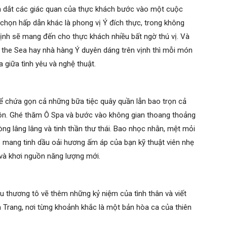
ẫn dắt các giác quan của thực khách bước vào một cuộc
 chọn hấp dẫn khác là phong vị Ý đích thực, trong không
vịnh sẽ mang đến cho thực khách nhiều bất ngờ thú vị. Và
y the Sea hay nhà hàng Ý duyên dáng trên vịnh thì mỗi món
a giữa tình yêu và nghệ thuật.
ể chứa gọn cả những bữa tiệc quây quần lẫn bao trọn cả
ồn. Ghé thăm Ô Spa và bước vào không gian thoang thoảng
òng lâng lâng và tinh thần thư thái. Bao nhọc nhằn, mệt mỏi
o mang tinh dầu oải hương ấm áp của bạn kỹ thuật viên nhẹ
 và khơi nguồn năng lượng mới.
êu thương tô vẽ thêm những kỷ niệm của tình thân và viết
 Trang, nơi từng khoảnh khắc là một bản hòa ca của thiên
.