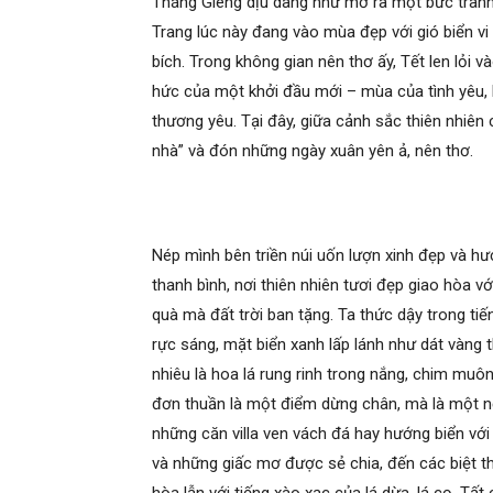
Tháng Giêng dịu dàng như mở ra một bức tranh
Trang lúc này đang vào mùa đẹp với gió biển v
bích. Trong không gian nên thơ ấy, Tết len lỏi
hức của một khởi đầu mới – mùa của tình yêu, 
thương yêu. Tại đây, giữa cảnh sắc thiên nhiê
nhà” và đón những ngày xuân yên ả, nên thơ.
Nép mình bên triền núi uốn lượn xinh đẹp và h
thanh bình, nơi thiên nhiên tươi đẹp giao hòa v
quà mà đất trời ban tặng. Ta thức dậy trong ti
rực sáng, mặt biển xanh lấp lánh như dát vàng t
nhiêu là hoa lá rung rinh trong nắng, chim muô
đơn thuần là một điểm dừng chân, mà là một n
những căn villa ven vách đá hay hướng biển với 
và những giấc mơ được sẻ chia, đến các biệt th