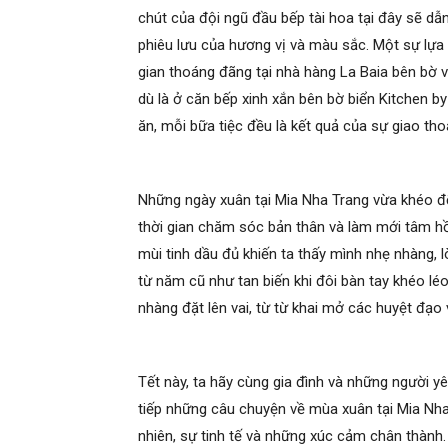
chút của đội ngũ đầu bếp tài hoa tại đây sẽ d
phiêu lưu của hương vị và màu sắc. Một sự lựa
gian thoáng đãng tại nhà hàng La Baia bên bờ 
dù là ở căn bếp xinh xắn bên bờ biển Kitchen b
ăn, mỗi bữa tiệc đều là kết quả của sự giao tho
Những ngày xuân tại Mia Nha Trang vừa khéo đ
thời gian chăm sóc bản thân và làm mới tâm h
mùi tinh dầu đủ khiến ta thấy mình nhẹ nhàng, l
từ năm cũ như tan biến khi đôi bàn tay khéo lé
nhàng đặt lên vai, từ từ khai mở các huyệt đạo
Tết này, ta hãy cùng gia đình và những người y
tiếp những câu chuyện về mùa xuân tại Mia Nha
nhiên, sự tinh tế và những xúc cảm chân thành