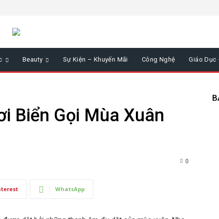
c
Beauty
Sự Kiện – Khuyến Mãi
Công Nghệ
Giáo Dục
B
ơi Biển Gọi Mùa Xuân
0
nterest
WhatsApp