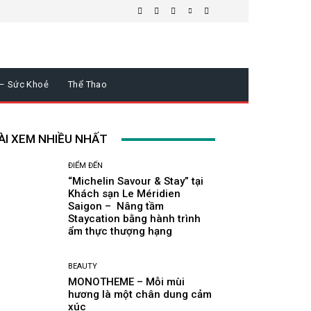
 – Sức Khoẻ
Thể Thao
ÀI XEM NHIỀU NHẤT
ĐIỂM ĐẾN
“Michelin Savour & Stay” tại
Khách sạn Le Méridien
Saigon – Nâng tầm
Staycation bằng hành trình
ẩm thực thượng hạng
BEAUTY
MONOTHEME – Mỗi mùi
hương là một chân dung cảm
xúc