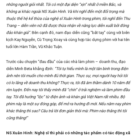
những người giỏi nhất. Tôi có một đại diện “xịn” nhất ở miền Bắc, và
không ai khác ngoài NS Xuân Hinh. Và khi nghĩ đến một đối trọng mà
thuộc thế hệ kế thừa của nghệ sĩ Xuân Hinh trong phim, tôi nghĩ đến Thu
Trang – diễn viên nữ đã được thừa nhận về năng lực diễn xuất bởi đông
đảo khán giả”
. Bên cạnh đó, nam đạo diễn cũng “bắt tay” cùng với biên
kịch Kay Nguyễn, Cù Trọng Xoay và cùng hợp tác dựng phim với hai tên
tuổi lớn Hàm Trần, Vũ Khắc Tuận.
Trước câu chuyện “đau đầu” của các nhà làm phim – doanh thu, đạo
diễn Minh Beta khẳng định:
“Tôi tự hiểu mình là một tân binh trong điện
ảnh nên tôi muốn cho mình đủ thời gian. Thực sự, mọi người hay hỏi tôi
có lo lắng về doanh thu không? Thực ra, tôi đã âm thầm dành 10 năm để
rèn luyện. Đến nay tôi thấy mình đã “chín” ở trải nghiệm và làm phim đầu
tay. Tôi đã hưởng “lộc” từ điện ảnh và khán giả Việt Nam rất nhiều. Bộ
phim này là một sự đóng góp, để mở ra hướng đi mới. Nếu năm nay phim
khác thắng thì sao? Câu trả lời đơn giản thôi mà: Phim nào thắng thì tôi
cũng thắng!”
NS Xuân Hinh: Nghệ sĩ thì phải có những tác phẩm có tác động xã