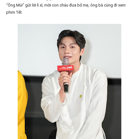
“Ông Mùi” gửi lời lì xì, mời con cháu đưa bố mẹ, ông bà cùng đi xem
phim Tết.