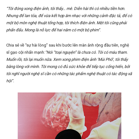
“Tôi đóng xong điện ảnh, tôi thấy… mê. Diễn hài thì có nhiều tiền hơn.
Nhưng để lan tỏa, để vừa kết hợp âm nhạc với những cảnh đặc tả, để có
một bộ môn nghệ thuật tổng hợp, tôi thích điện ảnh. Mệt tôi cũng phải
phấn đấu. Mong là nỗ lực để hai năm có một bộ phim”
.
Chia sẻ về “sự hài lòng” sau khi bước lên màn ảnh rộng đầu tiên, nghệ
sĩ gạo cội nhấn mạnh:
“Nói “toại nguyện” là chưa có. Tôi có máu tham.
Muốn rồi, tôi lại muốn nữa. Xem xong phim điện ảnh ‘Mùi Phở’, tôi thấy
bằng lòng với mình. Tôi mong có đủ sức khỏe để tiếp tục cống hiến, bởi
tôi nghĩ người nghệ sĩ cần có những tác phẩm nghệ thuật có tác động xã
hội”.