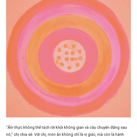
“Ẩm thực không thể tách rời khỏi không gian và câu chuyện đằng sau
nó,” chị chia sẻ. Với chị, món ăn không chỉ là vị giác, mà còn là hành