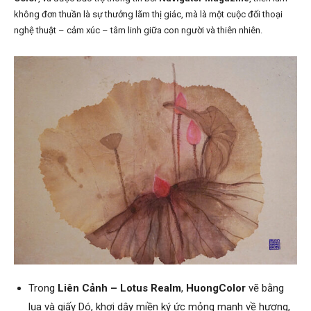
không đơn thuần là sự thưởng lãm thị giác, mà là một cuộc đối thoại
nghệ thuật – cảm xúc – tâm linh giữa con người và thiên nhiên.
Trong
Liên Cảnh – Lotus Realm
,
HuongColor
vẽ bằng
lụa và giấy Dó, khơi dậy miền ký ức mỏng manh về hương,