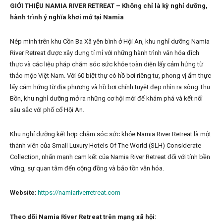
GIỚI THIỆU NAMIA RIVER RETREAT – Không chỉ là kỳ nghỉ dưỡng,
hành trình ý nghĩa khơi mở tại Namia
Nép mình trên khu Cồn Ba Xã yên bình ở Hội An, khu nghỉ dưỡng Namia
River Retreat được xây dựng tỉ mỉ với những hành trình văn hóa đích
thực và các liệu pháp chăm sóc sức khỏe toàn diện lấy cảm hứng từ
thảo mộc Việt Nam. Với 60 biệt thự có hồ bơi riêng tư, phong vị ẩm thực
lấy cảm hứng từ địa phương và hồ bơi chính tuyệt đẹp nhìn ra sông Thu
Bồn, khu nghỉ dưỡng mở ra những cơ hội mới để khám phá và kết nối
sâu sắc với phố cổ Hội An.
Khu nghỉ dưỡng kết hợp chăm sóc sức khỏe Namia River Retreat là một
thành viên của Small Luxury Hotels Of The World (SLH) Considerate
Collection, nhấn mạnh cam kết của Namia River Retreat đối với tính bền
vững, sự quan tâm đến cộng đồng và bảo tồn văn hóa.
Website
:
https://namiariverretreat.com
Theo dõi Namia River Retreat trên mạng xã hội: