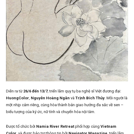
Diễn ra từ
26/6 đến 13/7
, triển lãm quy tụ ba nghệ sĩ Việt đương đại:
HuongColor
,
Nguyễn Hoàng Ngân
và
Trịnh Bích Thủy
. Mỗi người là
một nhịp cảm riêng, cùng hòa thành bản giao hưởng đa sắc về sen –
biểu tượng của ký ức, nữ tính và chuyển hóa nội tâm.
Được tổ chức bởi
Namia River Retreat
phối hợp cùng
Vietnam
Color
, và được bảo trợ thông tin bởi
Navigator Magazine
, triển lãm