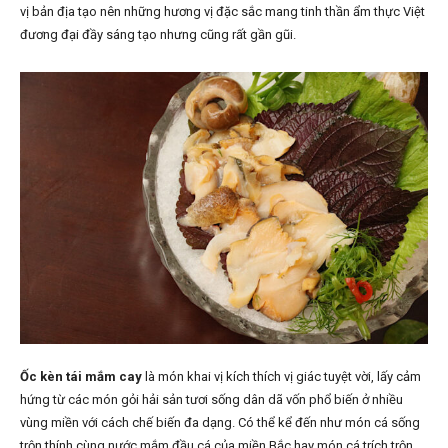
vị bản địa tạo nên những hương vị đặc sắc mang tinh thần ẩm thực Việt
đương đại đầy sáng tạo nhưng cũng rất gần gũi.
Ốc
kèn
tái
mắm
cay
là món khai vị kích thích vị giác tuyệt vời, lấy cảm
hứng từ các món gỏi hải sản tươi sống dân dã vốn phổ biến ở nhiều
vùng miền với cách chế biến đa dạng. Có thể kể đến như món cá sống
trộn thính cùng nước mắm đầu cá của miền Bắc hay món cá trích trộn