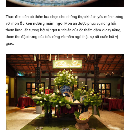
Thực đơn còn có thêm lựa chọn cho những thực khách yêu món nướng
với món
Ốc
kèn
nướng
mắm
ngò
.
Món ăn được phục vụ nóng hổi,
thơm lừng, ấn tượng
bởi vị ngọt tự nhiên của ốc thấm đẫm vị cay nồng,
thơm the đặc trưng của tiêu rừng và mắm ngò thật sự rất cuốn hút vị
giác.