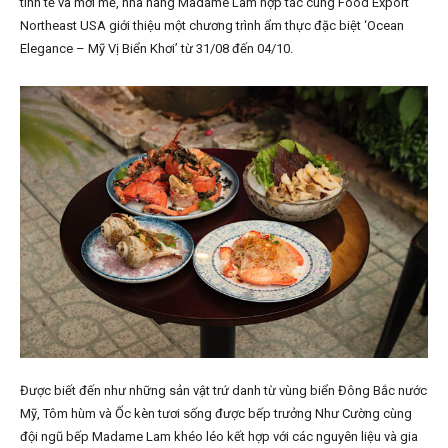
tinh tế và mới mẻ, nhà hàng Madame Lam hợp tác cùng Food Export
Northeast USA giới thiệu một chương trình ẩm thực đặc biệt ‘Ocean
Elegance – Mỹ Vị Biển Khơi’ từ 31/08 đến 04/10.
Được biết đến như những sản vật trứ danh từ vùng biển Đông Bắc nước
Mỹ, Tôm hùm và Ốc kèn tươi sống được bếp trưởng Như Cường cùng
đội ngũ bếp Madame Lam
khéo léo kết hợp với các nguyên liệu và gia