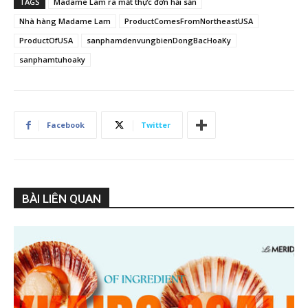
TAGS
Madame Lam ra mắt thực đơn hải sản
Nhà hàng Madame Lam
ProductComesFromNortheastUSA
ProductOfUSA
sanphamdenvungbienDongBacHoaKy
sanphamtuhoaky
Facebook
Twitter
BÀI LIÊN QUAN