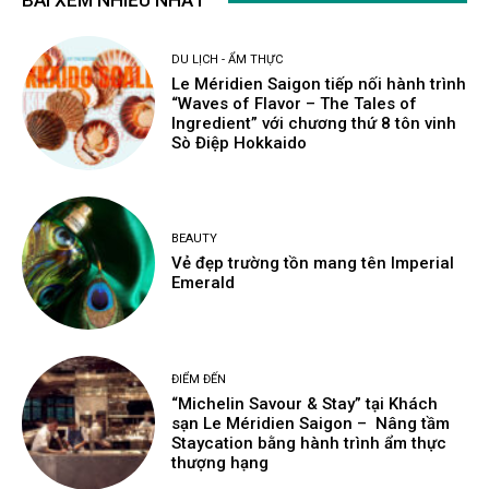
BÀI XEM NHIỀU NHẤT
DU LỊCH - ẨM THỰC
Le Méridien Saigon tiếp nối hành trình
“Waves of Flavor – The Tales of
Ingredient” với chương thứ 8 tôn vinh
Sò Điệp Hokkaido
BEAUTY
Vẻ đẹp trường tồn mang tên Imperial
Emerald
ĐIỂM ĐẾN
“Michelin Savour & Stay” tại Khách
sạn Le Méridien Saigon – Nâng tầm
Staycation bằng hành trình ẩm thực
thượng hạng