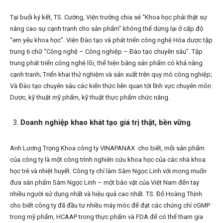
Tại buổi ký kết, TS. Cường, Viện trưởng chia sẻ “Khoa học phải thật sự
nâng cao sự cạnh tranh cho sản phẩm” không thể dừng lại ở cấp độ
“em yêu khoa học”. Viện Đào tạo và phát triển công nghệ Hóa dược tập
trung 6 chữ “Công nghệ – Công nghiệp – Đào tạo chuyên sâu”. Tập
trung phát triển công nghệ lõi, thể hiện bằng sản phẩm có khả năng
cạnh tranh; Triển khai thử nghiệm và sản xuất trên quy mô công nghiệp;
Và Đào tạo chuyên sâu các kiến thức liên quan tới lĩnh vực chuyên môn:
Dược, kỹ thuật mỹ phẩm, kỹ thuật thực phẩm chức năng.
Doanh nghiệp khao khát tạo giá trị thật, bền vững
Anh Lương Trọng Khoa công ty VINAPANAX cho biết, mỗi sản phẩm
của công ty là một công trình nghiên cứu khoa học của các nhà khoa
học trẻ và nhiệt huyết. Công ty chỉ làm Sâm Ngọc Linh với mong muốn
đưa sản phẩm Sâm Ngọc Linh – một bảo vật của Việt Nam đến tay
nhiều người sử dụng nhất và hiệu quả cao nhất. TS. Đỗ Hoàng Thịnh
cho biết công ty đã đầu tư nhiều máy móc để đạt các chứng chỉ cGMP
trong mỹ phẩm, HCAAP trong thực phẩm và FDA để có thể tham gia