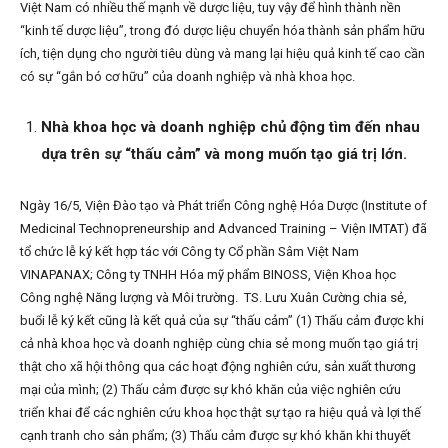
Việt Nam có nhiều thế mạnh về dược liệu, tuy vậy để hình thành nền
“kinh tế dược liệu”, trong đó dược liệu chuyển hóa thành sản phẩm hữu
ích, tiện dụng cho người tiêu dùng và mang lại hiệu quả kinh tế cao cần
có sự “gắn bó cơ hữu” của doanh nghiệp và nhà khoa học.
Nhà khoa học và doanh nghiệp chủ động tìm đến nhau
dựa trên sự “thấu cảm” và mong muốn tạo giá trị lớn.
Ngày 16/5, Viện Đào tạo và Phát triển Công nghệ Hóa Dược (Institute of
Medicinal Technopreneurship and Advanced Training – Viện IMTAT) đã
tổ chức lễ ký kết hợp tác với Công ty Cổ phần Sâm Việt Nam
VINAPANAX; Công ty TNHH Hóa mỹ phẩm BINOSS, Viện Khoa học
Công nghệ Năng lượng và Môi trường. TS. Lưu Xuân Cường chia sẻ,
buổi lễ ký kết cũng là kết quả của sự “thấu cảm” (1) Thấu cảm được khi
cả nhà khoa học và doanh nghiệp cùng chia sẻ mong muốn tạo giá trị
thật cho xã hội thông qua các hoạt động nghiên cứu, sản xuất thương
mại của mình; (2) Thấu cảm được sự khó khăn của việc nghiên cứu
triển khai để các nghiên cứu khoa học thật sự tạo ra hiệu quả và lợi thế
cạnh tranh cho sản phẩm; (3) Thấu cảm được sự khó khăn khi thuyết