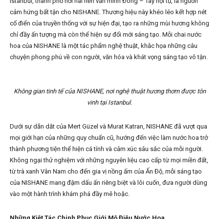
Istanbul, thành phố nơi hai nền văn minh Đông – Tây hội tụ, là nguồn
cảm hứng bất tận cho NISHANE. Thương hiệu này khéo léo kết hợp nét
cổ điển của truyền thống với sự hiện đại, tạo ra những mùi hương không
chỉ đầy ấn tượng mà còn thể hiện sự đổi mới sáng tạo. Mỗi chai nước
hoa của NISHANE là một tác phẩm nghệ thuật, khắc họa những câu
chuyện phong phú về con người, văn hóa và khát vọng sáng tạo vô tận.
Không gian tinh tế của NISHANE, nơi nghệ thuật hương thơm được tôn
vinh tại Istanbul.
Dưới sự dẫn dắt của Mert Güzel và Murat Katran, NISHANE đã vượt qua
mọi giới hạn của những quy chuẩn cũ, hướng đến việc làm nước hoa trở
thành phương tiện thể hiện cá tính và cảm xúc sâu sắc của mỗi người.
Không ngại thử nghiệm với những nguyên liệu cao cấp từ mọi miền đất,
từ trà xanh Vân Nam cho đến gia vị nồng ấm của Ấn Độ, mỗi sáng tạo
của NISHANE mang đậm dấu ấn riêng biệt và lôi cuốn, đưa người dùng
vào một hành trình khám phá đầy mê hoặc.
Những Kiệt Tác Chinh Phục Giới Mộ Điệu Nước Hoa