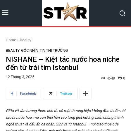
Home
Beauty
BEAUTY
GÓC NHÌN
TIN THỊ TRƯỜNG
NISHANE – Kiệt tác nước hoa niche
đến từ trái tim Istanbul
12 Tháng 3, 2025
4648
0
Facebook
Twitter
Giữa vô vàn hương thơm tinh tế, có một thương hiệu không đơn thuần chỉ
tạo ra nước hoa, mà còn thổi hồn vào từng giọt hương, biến chúng thành
nghệ thuật và dấu ấn cá nhân. Sinh ra từ Istanbul – nơi giao thoa của
những nền văn hóa vĩ đại, mỗi mùi hương là một câu chuyện đầy mê