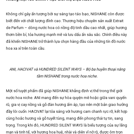
Không chỉ gây ấn tượng bởi sự sáng tạo táo bạo, NISHANE còn được
biết đến với chất lượng đỉnh cao. Thương hiệu chuyên sản xuất Extrait
de Parfum – dòng nước hoa có nồng độ tinh dầu cao nhất, giúp hương
thơm bền bỉ, tỏa hương mạnh mẽ và lưu dấu ấn sâu sắc. Chính điều này
đã khiến NISHANE trở thành lựa chọn hàng đầu của những tín đồ nước
hoa xa xỉ trên toàn cầu.
ANI, HACIVAT và HUNDRED SILENT WAYS – Bộ ba huyền thoại nâng
tầm NISHANE trong nước hoa niche.
Một số tuyệt phẩm đã giúp NISHANE khẳng định vị thế trong thế giới
nước hoa niche. ANI mang đến sự hòa quyện mê hoặc giữa vani quyến
rũ, gia vị cay nồng và gỗ đàn hương ấm áp, tạo nên một bản giao hưởng
đầy lôi cuốn. HACIVAT lại tỏa sáng với hương cam chanh rực rỡ, kết hợp
cùng hoắc hương và gỗ tuyết tùng, mang đến phong thái tự tin, sang
trọng. Trong khi đó, HUNDRED SILENT WAYS là biểu tượng của sự lãng
mạn và tinh tế, với hương hoa huệ, nhài và diên vĩ nở rộ, được ôm trọn