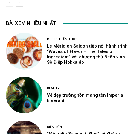
BÀI XEM NHIỀU NHẤT
DU LỊCH - ẨM THỰC
Le Méridien Saigon tiếp nối hành trình
“Waves of Flavor – The Tales of
Ingredient” với chương thứ 8 tôn vinh
Sò Điệp Hokkaido
BEAUTY
Vẻ đẹp trường tồn mang tên Imperial
Emerald
ĐIỂM ĐẾN
“Michelin Savour & Stay” tại Khách