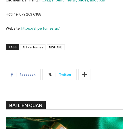
Các điểm bán hàng:
https://ahperfumes.vn/pages/about-us
Hotline: 079 263 6188
Website:
https://ahperfumes.vn/
TAGS
AH Perfumes
NISHANE
Facebook
Twitter
BÀI LIÊN QUAN