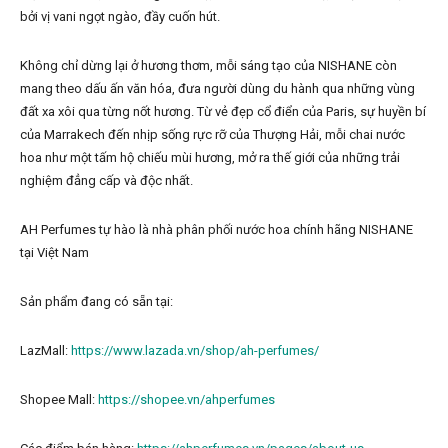
bởi vị vani ngọt ngào, đầy cuốn hút.
Không chỉ dừng lại ở hương thơm, mỗi sáng tạo của NISHANE còn
mang theo dấu ấn văn hóa, đưa người dùng du hành qua những vùng
đất xa xôi qua từng nốt hương. Từ vẻ đẹp cổ điển của Paris, sự huyền bí
của Marrakech đến nhịp sống rực rỡ của Thượng Hải, mỗi chai nước
hoa như một tấm hộ chiếu mùi hương, mở ra thế giới của những trải
nghiệm đẳng cấp và độc nhất.
AH Perfumes tự hào là nhà phân phối nước hoa chính hãng NISHANE
tại Việt Nam
Sản phẩm đang có sẵn tại:
LazMall:
https://www.lazada.vn/shop/ah-perfumes/
Shopee Mall:
https://shopee.vn/ahperfumes