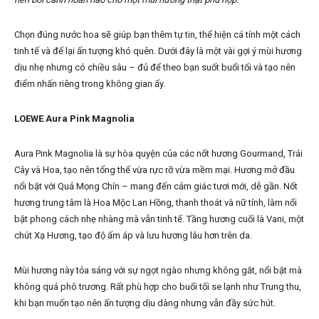
Chọn đúng nước hoa sẽ giúp bạn thêm tự tin, thể hiện cá tính một cách
tinh tế và để lại ấn tượng khó quên. Dưới đây là một vài gợi ý mùi hương
dịu nhẹ nhưng có chiều sâu – đủ để theo bạn suốt buổi tối và tạo nên
điểm nhấn riêng trong không gian ấy.
LOEWE Aura Pink Magnolia
Aura Pink Magnolia là sự hòa quyện của các nốt hương Gourmand, Trái
Cây và Hoa, tạo nên tổng thể vừa rực rỡ vừa mềm mại. Hương mở đầu
nổi bật với Quả Mọng Chín – mang đến cảm giác tươi mới, dễ gần. Nốt
hương trung tâm là Hoa Mộc Lan Hồng, thanh thoát và nữ tính, làm nổi
bật phong cách nhẹ nhàng mà vẫn tinh tế. Tầng hương cuối là Vani, một
chút Xạ Hương, tạo độ ấm áp và lưu hương lâu hơn trên da.
Mùi hương này tỏa sáng với sự ngọt ngào nhưng không gắt, nổi bật mà
không quá phô trương. Rất phù hợp cho buổi tối se lạnh như Trung thu,
khi bạn muốn tạo nên ấn tượng dịu dàng nhưng vẫn đầy sức hút.