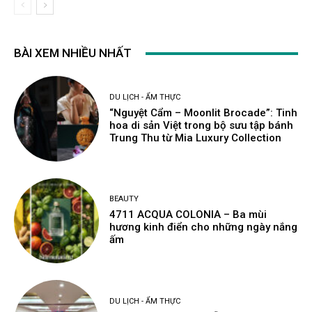
BÀI XEM NHIỀU NHẤT
DU LỊCH - ẨM THỰC
“Nguyệt Cẩm – Moonlit Brocade”: Tinh
hoa di sản Việt trong bộ sưu tập bánh
Trung Thu từ Mia Luxury Collection
BEAUTY
4711 ACQUA COLONIA – Ba mùi
hương kinh điển cho những ngày nắng
ấm
DU LỊCH - ẨM THỰC