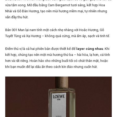
vừa tắm xong. Mở đầu bằng Cam Bergamot tươi sáng, kết hợp Hoa
Nhài và Gỗ Đàn Hương, tạo nên mùi hương mềm mại, tự nhiên nhưng
vẫn đầy thu hút.
Bản 001 Man lại nam tính một cách nhẹ nhàng với Hoắc Hương, Gỗ
Tuyết Tùng và Xạ Hương – không quá cứng, mà ấm áp, sạch và tinh tế.
Điểm thú vị là cả hai phiên bản được thiết kế để
layer cùng nhau
. Khi
kết hợp, chúng tạo nên một mùi hương thứ ba – hài hòa, lạ hơn, cá tính
hơn và rất riêng. Hoàn hảo cho những buổi tối có chút thân mật, hoặc
khi bạn muốn để lại dấu ấn theo cách kín đáo nhưng cuốn hút.