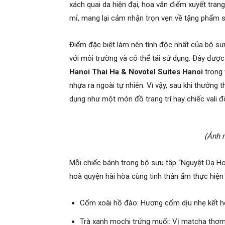
xách quai da hiện đại, hoa văn điểm xuyết tran
mỉ, mang lại cảm nhận trọn vẹn về tặng phẩm s
Điểm đặc biệt làm nên tính độc nhất của bộ sưu
với môi trường và có thể tái sử dụng. Đây đượ
Hanoi Thai Ha & Novotel Suites Hanoi
trong 
nhựa ra ngoài tự nhiên. Vì vậy, sau khi thưởng
dụng như một món đồ trang trí hay chiếc vali đ
(Ảnh 
Mỗi chiếc bánh trong bộ sưu tập “Nguyệt Dạ Hoa 
hoà quyện hài hòa cùng tinh thần ẩm thực hiện 
Cốm xoài hồ đào: Hương cốm dịu nhẹ kết hợ
Trà xanh mochi trứng muối: Vị matcha thơ