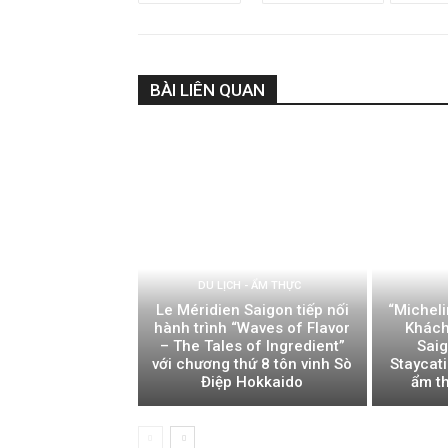
BÀI LIÊN QUAN
DU LỊCH - ẨM THỰC
Le Méridien Saigon tiếp nối
“Micheli
hành trình “Waves of Flavor
Khách
– The Tales of Ingredient”
Sai
với chương thứ 8 tôn vinh Sò
Staycat
Điệp Hokkaido
ẩm t