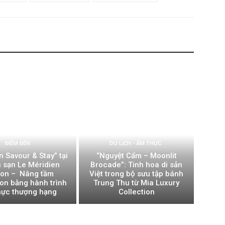
ĐIỂM ĐẾN
DU LỊCH - ẨM THỰC
n Savour & Stay” tại
“Nguyệt Cẩm – Moonlit
 sạn Le Méridien
Brocade”: Tinh hoa di sản
gon – Nâng tầm
Việt trong bộ sưu tập bánh
ion bằng hành trình
Trung Thu từ Mia Luxury
hực thượng hạng
Collection