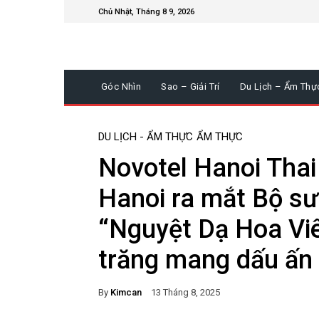
Chủ Nhật, Tháng 8 9, 2026
Góc Nhìn
Sao – Giải Trí
Du Lịch – Ẩm Thự
DU LỊCH - ẨM THỰC
ẨM THỰC
Novotel Hanoi Thai
Hanoi ra mắt Bộ sư
“Nguyệt Dạ Hoa Vi
trăng mang dấu ấn
By
Kimcan
13 Tháng 8, 2025