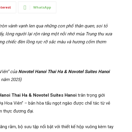
nterest
WhatsApp
 tròn vành vạnh len qua những con phố thân quen, soi tỏ
 ấy, lòng người lại rộn ràng một nỗi nhớ mùa Trung thu xưa
hững chiếc đèn lồng rực rỡ sắc màu và hương cốm thơm
Viên” của
Novotel Hanoi Thai Ha & Novotel Suites Hanoi
năm 2025)
Hanoi Thai Ha & Novotel Suites Hanoi
trân trọng giới
Dạ Hoa Viên” – bản hòa tấu ngọt ngào được chế tác từ vẻ
ẩm thực đương đại.
ăng rằm, bộ sưu tập nổi bật với thiết kế hộp vuông kèm tay