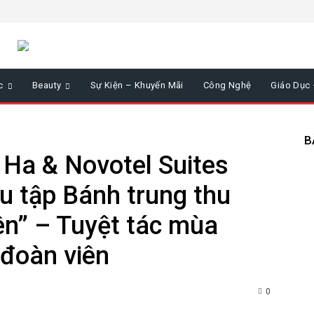
c
Beauty
Sự Kiện – Khuyến Mãi
Công Nghệ
Giáo Dục
B
 Ha & Novotel Suites
u tập Bánh trung thu
ên” – Tuyệt tác mùa
 đoàn viên
0