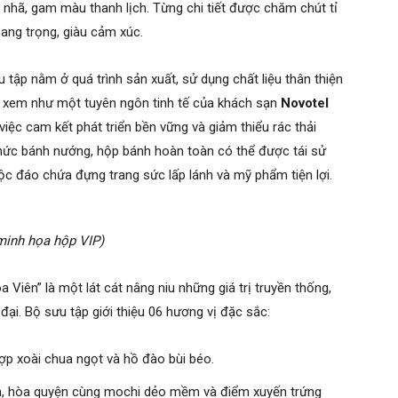
g nhã, gam màu thanh lịch. Từng chi tiết được chăm chút tỉ
ang trọng, giàu cảm xúc.
 tập nằm ở quá trình sản xuất, sử dụng chất liệu thân thiện
c xem như một tuyên ngôn tinh tế của khách sạn
Novotel
việc cam kết phát triển bền vững và giảm thiểu rác thải
 thức bánh nướng, hộp bánh hoàn toàn có thể được tái sử
ộc đáo chứa đựng trang sức lấp lánh và mỹ phẩm tiện lợi.
minh họa hộp VIP)
Viên” là một lát cát nâng niu những giá trị truyền thống,
đại. Bộ sưu tập giới thiệu 06 hương vị đặc sắc:
p xoài chua ngọt và hồ đào bùi béo.
m, hòa quyện cùng mochi dẻo mềm và điểm xuyến trứng