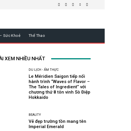
 – Sức Khoẻ
Thể Thao
ÀI XEM NHIỀU NHẤT
DU LỊCH - ẨM THỰC
Le Méridien Saigon tiếp nối
hành trình “Waves of Flavor –
The Tales of Ingredient” với
chương thứ 8 tôn vinh Sò Điệp
Hokkaido
BEAUTY
Vẻ đẹp trường tồn mang tên
Imperial Emerald