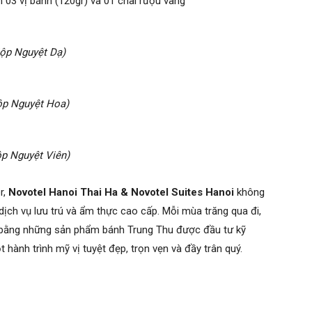
03 vị bánh (120gr) và 01 chai rượu vang
ộp Nguyệt Dạ)
ộp Nguyệt Hoa)
p Nguyệt Viên)
r,
Novotel Hanoi Thai Ha & Novotel Suites Hanoi
không
ịch vụ lưu trú và ẩm thực cao cấp. Mỗi mùa trăng qua đi,
ên bằng những sản phẩm bánh Trung Thu được đầu tư kỹ
hành trình mỹ vị tuyệt đẹp, trọn vẹn và đầy trân quý.