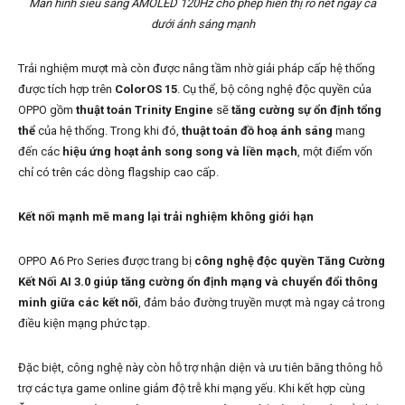
Màn hình siêu sáng AMOLED 120Hz cho phép hiển thị rõ nét ngay cả
dưới ánh sáng mạnh
Trải nghiệm mượt mà còn được nâng tầm nhờ giải pháp cấp hệ thống
được tích hợp trên
ColorOS 15
. Cụ thể, bộ công nghệ độc quyền của
OPPO gồm
thuật toán Trinity Engine
sẽ
tăng cường sự ổn định tổng
thể
của hệ thống. Trong khi đó,
thuật toán đồ hoạ ánh sáng
mang
đến các
hiệu ứng hoạt ảnh song song và liền mạch
, một điểm vốn
chỉ có trên các dòng flagship cao cấp.
Kết nối mạnh mẽ mang lại trải nghiệm không giới hạn
OPPO A6 Pro Series được trang bị
công nghệ độc quyền Tăng Cường
Kết Nối AI 3.0 giúp tăng cường ổn định mạng và chuyển đổi thông
minh giữa các kết nối
, đảm bảo đường truyền mượt mà ngay cả trong
điều kiện mạng phức tạp.
Đặc biệt, công nghệ này còn hỗ trợ nhận diện và ưu tiên băng thông hỗ
trợ các tựa game online giảm độ trễ khi mạng yếu. Khi kết hợp cùng