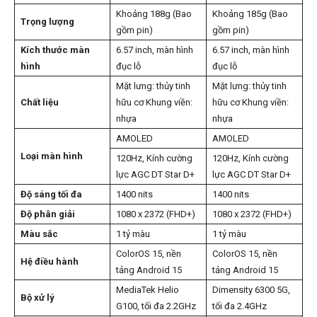
Khoảng 188g (Bao
Khoảng 185g (Bao
Trọng lượng
gồm pin)
gồm pin)
Kích thước màn
6.57 inch, màn hình
6.57 inch, màn hình
hình
đục lỗ
đục lỗ
Mặt lưng: thủy tinh
Mặt lưng: thủy tinh
Chất liệu
hữu cơ Khung viền:
hữu cơ Khung viền:
nhựa
nhựa
AMOLED
AMOLED
Loại màn hình
120Hz, Kính cường
120Hz, Kính cường
lực AGC DT Star D+
lực AGC DT Star D+
Độ sáng tối đa
1400 nits
1400 nits
Độ phân giải
1080 x 2372 (FHD+)
1080 x 2372 (FHD+)
Màu sắc
1 tỷ màu
1 tỷ màu
ColorOS 15, nền
ColorOS 15, nền
Hệ điều hành
tảng Android 15
tảng Android 15
MediaTek Helio
Dimensity 6300 5G,
Bộ xử lý
G100, tối đa 2.2GHz
tối đa 2.4GHz