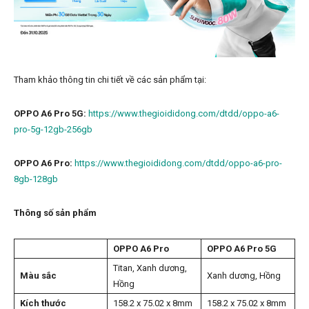
Tham khảo thông tin chi tiết về các sản phẩm tại:
OPPO A6 Pro 5G:
https://www.thegioididong.com/dtdd/oppo-a6-
pro-5g-12gb-256gb
OPPO A6 Pro:
https://www.thegioididong.com/dtdd/oppo-a6-pro-
8gb-128gb
Thông số sản phẩm
OPPO A6 Pro
OPPO A6 Pro 5G
Titan, Xanh dương,
Màu sắc
Xanh dương, Hồng
Hồng
Kích thước
158.2 x 75.02 x 8mm
158.2 x 75.02 x 8mm