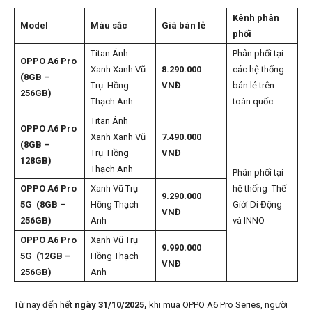
Kênh phân
Model
Màu sắc
Giá bán lẻ
phối
Titan Ánh
Phân phối tại
OPPO A6 Pro
Xanh Xanh Vũ
8.290.000
các hệ thống
(8GB –
Trụ Hồng
VNĐ
bán lẻ trên
256GB)
Thạch Anh
toàn quốc
Titan Ánh
OPPO A6 Pro
Xanh Xanh Vũ
7.490.000
(8GB –
Trụ Hồng
VNĐ
128GB)
Thạch Anh
Phân phối tại
OPPO A6 Pro
Xanh Vũ Trụ
hệ thống Thế
9.290.000
5G
(8GB –
Hồng Thạch
Giới Di Động
VNĐ
256GB)
Anh
và INNO
OPPO A6 Pro
Xanh Vũ Trụ
9.990.000
5G
(12GB –
Hồng Thạch
VNĐ
256GB)
Anh
Từ nay
đến hết
ngày 31/10/2025,
khi mua OPPO A6 Pro Series, người