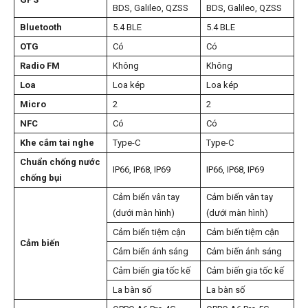
BDS, Galileo, QZSS
BDS, Galileo, QZSS
Bluetooth
5.4 BLE
5.4 BLE
OTG
Có
Có
Radio FM
Không
Không
Loa
Loa kép
Loa kép
Micro
2
2
NFC
Có
Có
Khe cắm tai nghe
Type-C
Type-C
Chuẩn chống nước
IP66, IP68, IP69
IP66, IP68, IP69
chống bụi
Cảm biến vân tay
Cảm biến vân tay
(dưới màn hình)
(dưới màn hình)
Cảm biến tiệm cận
Cảm biến tiệm cận
Cảm biến
Cảm biến ánh sáng
Cảm biến ánh sáng
Cảm biến gia tốc kế
Cảm biến gia tốc kế
La bàn số
La bàn số