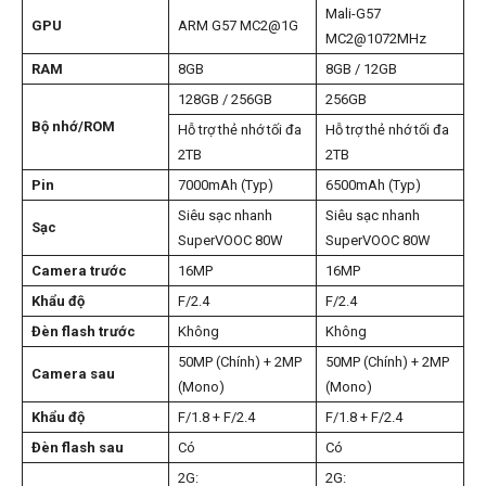
Mali-G57
GPU
ARM G57 MC2@1G
MC2@1072MHz
RAM
8GB
8GB / 12GB
128GB / 256GB
256GB
Bộ nhớ/ROM
Hỗ trợ thẻ nhớ tối đa
Hỗ trợ thẻ nhớ tối đa
2TB
2TB
Pin
7000mAh (Typ)
6500mAh (Typ)
Siêu sạc nhanh
Siêu sạc nhanh
Sạc
SuperVOOC 80W
SuperVOOC 80W
Camera trước
16MP
16MP
Khẩu độ
F/2.4
F/2.4
Đèn flash trước
Không
Không
50MP (Chính) + 2MP
50MP (Chính) + 2MP
Camera sau
(Mono)
(Mono)
Khẩu độ
F/1.8 + F/2.4
F/1.8 + F/2.4
Đèn flash sau
Có
Có
2G:
2G: