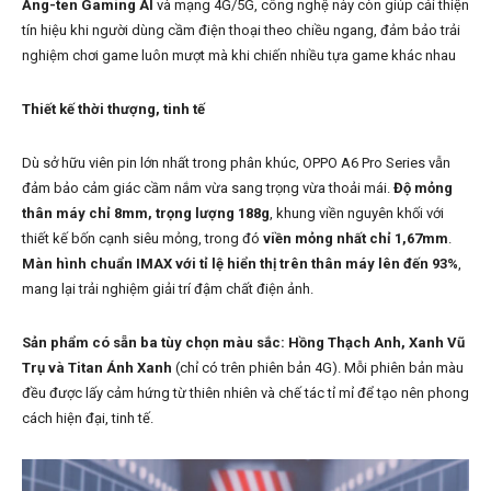
Ăng-ten Gaming AI
và mạng 4G/5G, công nghệ này còn giúp cải thiện
tín hiệu khi người dùng cầm điện thoại theo chiều ngang, đảm bảo trải
nghiệm chơi game luôn mượt mà khi chiến nhiều tựa game khác nhau
Thiết kế thời thượng, tinh tế
Dù sở hữu viên pin lớn nhất trong phân khúc, OPPO A6 Pro Series vẫn
đảm bảo cảm giác cầm nắm vừa sang trọng vừa thoải mái.
Độ mỏng
thân máy chỉ 8mm, trọng lượng 188g
, khung viền nguyên khối với
thiết kế bốn cạnh siêu mỏng, trong đó
viền mỏng nhất chỉ 1,67mm
.
Màn hình chuẩn IMAX với tỉ lệ hiển thị trên thân máy lên đến 93%
,
mang lại trải nghiệm giải trí đậm chất điện ảnh.
Sản phẩm có sẵn ba tùy chọn màu sắc: Hồng Thạch Anh, Xanh Vũ
Trụ và Titan Ánh Xanh
(chỉ có trên phiên bản 4G). Mỗi phiên bản màu
đều được lấy cảm hứng từ thiên nhiên và chế tác tỉ mỉ để tạo nên phong
cách hiện đại, tinh tế.