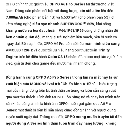
OPPO chính thức giới thiệu
OPPO A6 Pro Series
tại thị trường Việt
Nam. Dòng sản phẩm nổi bật với dung lượng
pin siêu lớn
lên đến
7.000mAh
(cho phiên bản 4G) và 6.500mAh (cho phiên bản 5G), đi
TM
kèm công nghệ
siêu sạc nhanh SUPERVOOC
80W
, khả năng
kháng nước và bụi đạt chuẩn IP66/IP68/IP69
cùng chứng nhận
độ
bền chuẩn quân đội
, mang lại trải nghiệm liền mạch, bền bỉ suốt cả
ngày dài. Bên cạnh đó, OPPO A6 Pro còn sở hữu
màn hình siêu sáng
AMOLED 120Hz
và được tối ưu hiệu năng bởi thuật toán
Trinity
Engine
trên hệ điều hành
ColorOS 15
nhằm đảm bảo mọi tác vụ từ làm
việc, giải trí đến chơi game đều mượt mà, nhanh chóng.
Đồng hành cùng OPPO A6 Pro Series trong lần ra mắt này là sự
xuất hiện của MONO với vai trò “Chiến binh A-Bền”
– biểu tượng
mới của năng lượng bền bỉ, tinh thần trẻ trung và luôn sẵn sàng vượt
qua mọi thử thách. Hình ảnh MONO luôn bùng nổ và cháy hết mình trên
sân khấu cũng chính là hình ảnh OPPO muốn gửi gắm qua A6 Pro
Series: một thiết bị bền bỉ sẵn sàng cùng đồng hành với người dùng
xuyên suốt ngày dài. Thông qua đó,
OPPO mong muốn truyền tải đến
người dùng A Series tinh thần luôn tràn đầy năng lượng, không