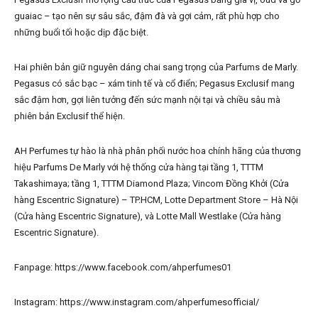
guaiac – tạo nên sự sâu sắc, đậm đà và gợi cảm, rất phù hợp cho
những buổi tối hoặc dịp đặc biệt.
Hai phiên bản giữ nguyên dáng chai sang trọng của Parfums de Marly.
Pegasus có sắc bạc – xám tinh tế và cổ điển; Pegasus Exclusif mang
sắc đậm hơn, gợi liên tưởng đến sức mạnh nội tại và chiều sâu mà
phiên bản Exclusif thể hiện.
AH Perfumes tự hào là nhà phân phối nước hoa chính hãng của thương
hiệu Parfums De Marly với hệ thống cửa hàng tại tầng 1, TTTM
Takashimaya; tầng 1, TTTM Diamond Plaza; Vincom Đồng Khởi (Cửa
hàng Escentric Signature) – TP.HCM, Lotte Department Store – Hà Nội
(Cửa hàng Escentric Signature), và Lotte Mall Westlake (Cửa hàng
Escentric Signature).
Fanpage: https://www.facebook.com/ahperfumes01
Instagram: https://www.instagram.com/ahperfumesofficial/