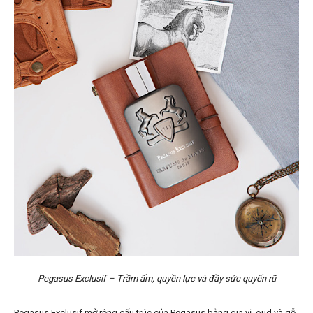
Pegasus Exclusif – Trầm ấm, quyền lực và đầy sức quyến rũ
Pegasus Exclusif mở rộng cấu trúc của Pegasus bằng gia vị, oud và gỗ