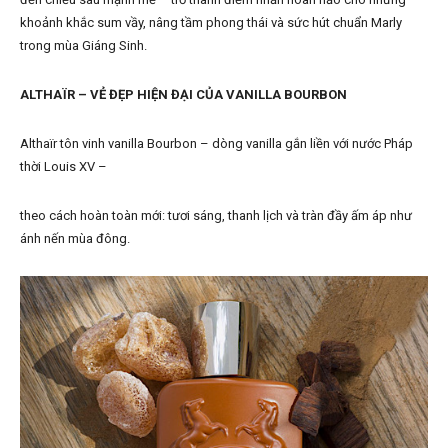
khoảnh khắc sum vầy, nâng tầm phong thái và sức hút chuẩn Marly
trong mùa Giáng Sinh.
ALTHAÏR – VẺ ĐẸP HIỆN ĐẠI CỦA VANILLA BOURBON
Althaïr tôn vinh vanilla Bourbon – dòng vanilla gắn liền với nước Pháp
thời Louis XV –
theo cách hoàn toàn mới: tươi sáng, thanh lịch và tràn đầy ấm áp như
ánh nến mùa đông.