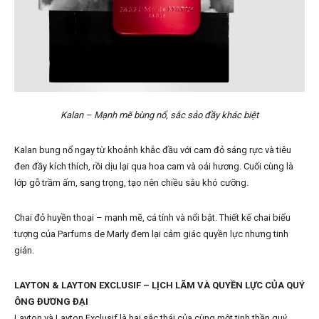
Kalan – Mạnh mẽ bùng nổ, sắc sảo đầy khác biệt
Kalan bung nổ ngay từ khoảnh khắc đầu với cam đỏ sáng rực và tiêu
đen đầy kích thích, rồi dịu lại qua hoa cam và oải hương. Cuối cùng là
lớp gỗ trầm ấm, sang trọng, tạo nên chiều sâu khó cưỡng.
Chai đỏ huyền thoại – mạnh mẽ, cá tính và nổi bật. Thiết kế chai biểu
tượng của Parfums de Marly đem lại cảm giác quyền lực nhưng tinh
giản.
LAYTON & LAYTON EXCLUSIF – LỊCH LÃM VÀ QUYỀN LỰC CỦA QUÝ
ÔNG ĐƯƠNG ĐẠI
Layton và Layton Exclusif là hai sắc thái của cùng một tinh thần quý