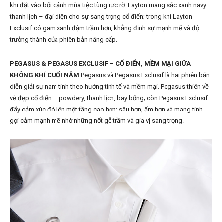
khi đặt vào bối cảnh mùa tiệc tùng rực rỡ. Layton mang sắc xanh navy
thanh lịch – đại diện cho sự sang trọng cổ điển; trong khi Layton
Exclusif có gam xanh đậm trầm hơn, khẳng định sự mạnh mẽ và độ
trưởng thành của phiên bản nâng cấp.
PEGASUS & PEGASUS EXCLUSIF – CỔ ĐIỂN, MỀM MẠI GIỮA
KHÔNG KHÍ CUỐI NĂM
Pegasus và Pegasus Exclusif là hai phiên bản
diễn giải sự nam tính theo hướng tinh tế và mềm mại. Pegasus thiên về
vẻ đẹp cổ điển – powdery, thanh lịch, bay bổng; còn Pegasus Exclusif
đẩy cảm xúc đó lên một tầng cao hơn: sâu hơn, ấm hơn và mang tính
gợi cảm mạnh mẽ nhờ những nốt gỗ trầm và gia vị sang trọng.