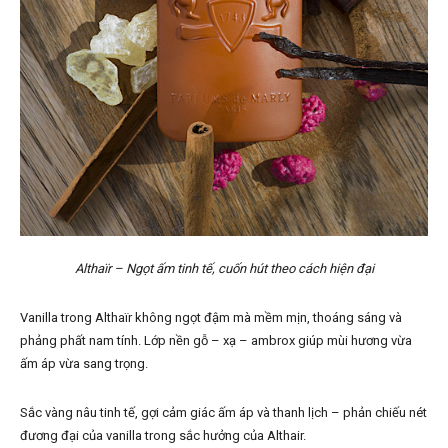
Althaïr – Ngọt ấm tinh tế, cuốn hút theo cách hiện đại
Vanilla trong Althaïr không ngọt đậm mà mềm mịn, thoáng sáng và
phảng phất nam tính. Lớp nền gỗ – xạ – ambrox giúp mùi hương vừa
ấm áp vừa sang trọng.
Sắc vàng nâu tinh tế, gợi cảm giác ấm áp và thanh lịch – phản chiếu nét
đương đại của vanilla trong sắc hưởng của Althair.