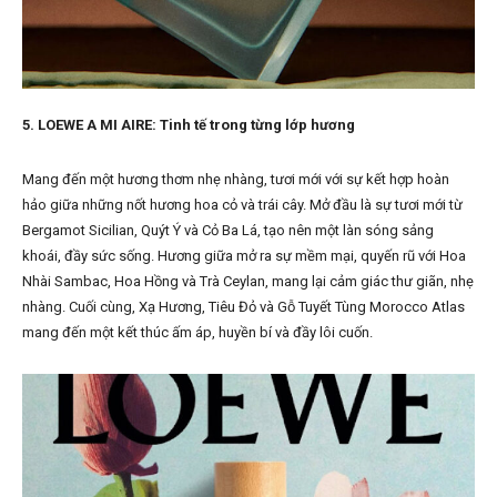
5. LOEWE A MI AIRE: Tinh tế trong từng lớp hương
Mang đến một hương thơm nhẹ nhàng, tươi mới với sự kết hợp hoàn
hảo giữa những nốt hương hoa cỏ và trái cây. Mở đầu là sự tươi mới từ
Bergamot Sicilian, Quýt Ý và Cỏ Ba Lá, tạo nên một làn sóng sảng
khoái, đầy sức sống. Hương giữa mở ra sự mềm mại, quyến rũ với Hoa
Nhài Sambac, Hoa Hồng và Trà Ceylan, mang lại cảm giác thư giãn, nhẹ
nhàng. Cuối cùng, Xạ Hương, Tiêu Đỏ và Gỗ Tuyết Tùng Morocco Atlas
mang đến một kết thúc ấm áp, huyền bí và đầy lôi cuốn.