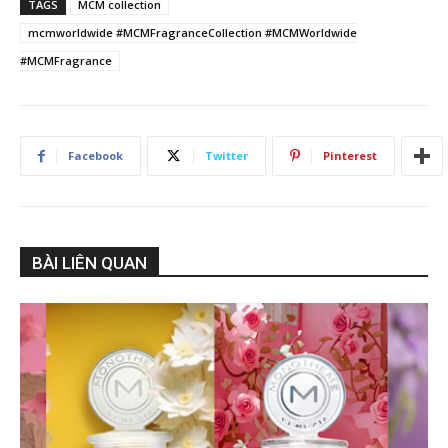
TAGS
MCM collection
mcmworldwide #MCMFragranceCollection #MCMWorldwide
#MCMFragrance
Facebook
Twitter
Pinterest
BÀI LIÊN QUAN