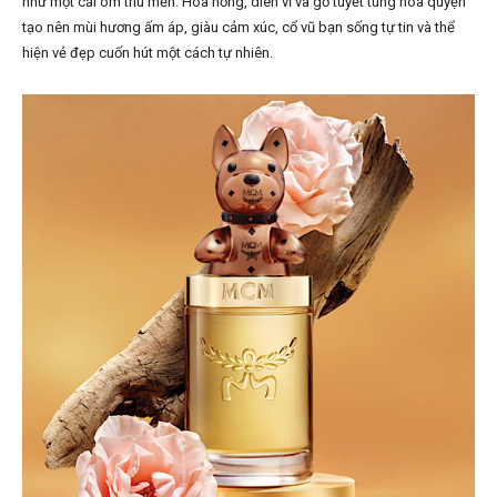
như một cái ôm trìu mến. Hoa hồng, diên vĩ và gỗ tuyết tùng hoà quyện
tạo nên mùi hương ấm áp, giàu cảm xúc, cổ vũ bạn sống tự tin và thể
hiện vẻ đẹp cuốn hút một cách tự nhiên.