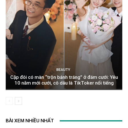
BEAUTY
Cặp đôi có màn “trộn bánh tráng” ở đám cưới: Yêu
10 năm mới cưới, cô dâu là TikToker nổi tiếng
BÀI XEM NHIỀU NHẤT