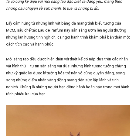
tả vô cùng kỳ diệu với mỗi sáng tạo đặc biệt và đáng yêu, mang theo
những câu chuyện về sức mạnh, trí tuệ và những bí ẩn.
Lấy cảm hứng từ những linh vật bằng da mang tính biểu tượng của
MCM, sáu chế tác Eau de Parfum này sẵn sàng ướm lên người thưởng
những làn hương tinh nghịch, ca ngợi hành trình khám phá bản thân một
cách tích cực và hạnh phúc.
Mỗi sáng tạo đều được hiện diện với thiết kế có nắp dựa trên các nhân
vật hình thú – tự tin sẵn sàng vui đùa! Những hình tượng tưởng chừng
như kỳ quặc lại được lý tưởng hóa trở nên vô cùng duyên dáng, song
song những điểm nhấn vàng đồng mang đến sức lấp lánh và tinh
nghịch. Chúng là những người bạn đồng hành hoàn hảo trong mọi hành
trình phiêu lưu của bạn.