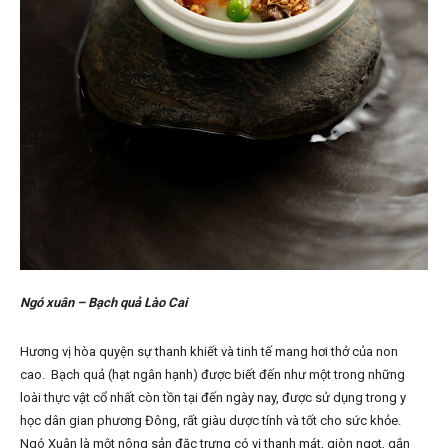
Ngó xuân – B
ạ
ch qu
ả
Lào Cai
Hương vị hòa quyện sự thanh khiết và tinh tế mang hơi thở của non
cao. Bạch quả (hạt ngân hạnh) được biết đến như một trong những
loài thực vật cổ nhất còn tồn tại đến ngày nay, được sử dụng trong y
học dân gian phương Đông, rất giàu dược tính và tốt cho sức khỏe.
Ngó Xuân là một nông sản đặc trưng có vị thanh mát, giòn ngọt, gắn