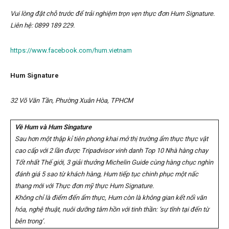
Vui lòng đ
ặ
t ch
ỗ
tr
ướ
c đ
ể
tr
ả
i nghi
ệ
m tr
ọ
n v
ẹ
n th
ự
c đ
ơ
n Hum Signature.
Liên h
ệ
:
0899 189 229.
https://www.facebook.com/hum.vietnam
Hum Signature
32 Võ Văn T
ầ
n, Ph
ườ
ng Xuân Hòa, TPHCM
Về Hum và Hum Singature
Sau hơn một thập kỉ tiên phong khai mở thị trường ẩm thực thực vật
cao cấp với 2 lần được Tripadvisor vinh danh Top 10 Nhà hàng chay
Tốt nhất Thế giới, 3 giải thưởng Michelin Guide cùng hàng chục nghìn
đánh giá 5 sao từ khách hàng, Hum tiếp tục chinh phục một nấc
thang mới với Thực đơn mỹ thực Hum Signature.
Không chỉ là điểm đến ẩm thực, Hum còn là không gian kết nối văn
hóa, nghệ thuật, nuôi dưỡng tâm hồn với tinh thần: ‘sự tĩnh tại đến từ
bên trong’.