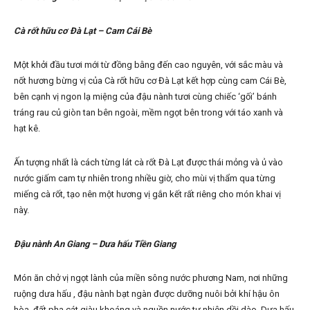
Cà r
ố
t h
ữ
u c
ơ
Đà L
ạ
t – Cam Cái Bè
Một khởi đầu tươi mới từ đồng bằng đến cao nguyên, với sắc màu và
nốt hương bừng vị của Cà rốt hữu cơ Đà Lạt kết hợp cùng cam Cái Bè,
bên cạnh vị ngon lạ miệng của đậu nành tươi cùng chiếc ‘gối’ bánh
tráng rau củ giòn tan bên ngoài, mềm ngọt bên trong với táo xanh và
hạt kê.
Ấn tượng nhất là cách từng lát cà rốt Đà Lạt được thái mỏng và ủ vào
nước giấm cam tự nhiên trong nhiều giờ, cho mùi vị thẩm qua từng
miếng cà rốt, tạo nên một hương vị gắn kết rất riêng cho món khai vị
này.
Đ
ậ
u nành An Giang – D
ư
a h
ấ
u Ti
ề
n Giang
Món ăn chở vị ngọt lành của miền sông nước phương Nam, nơi những
ruộng dưa hấu , đậu nành bạt ngàn được dưỡng nuôi bởi khí hậu ôn
hòa, đất pha cát giàu khoáng và nguồn nước tự nhiên dồi dào. Dưa hấu