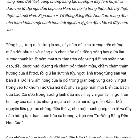
vùng miền đất Việt, cùng những sáng tạo hương vị đầy tâm huyết và
đam mê từ đội ngũ đầu bếp của Hum sẽ hội tụ trong thực đơn mỹ thực
thực vật mới Hum Signature – Từ Đồng Bằng Đến Non Cao, mang đến
cho thực khách một hành trình trải nghiệm vị giác độc đáo và đầy cảm
xúc.
Từng hạt, từng quả, từng lá rau, cây nấm dù sinh trưởng trên những
miền đất phù sa với nắng gió chan hòa của đồng bằng hay giữa làn
sương thanh khiết sớm mai tưới tắm trên các vùng đất nơi miền non
cao, đều được nuôi dưỡng và chăm bón thuận mùa, chầm chậm thấm
hương của đất trời, rồi giữ lại sự tinh túy, ngọt lành trong từng sản vật
bản địa. Đó là vị ấm nồng của lá dổi trong gian bếp vùng cao, vị ngọt
trong veo từ khóm Tắc Cậu nơi đất phù sa gặp mặn mòi biển cả, bạch
quả Lào Cai ướp trong sương lạnh đầu mùa, hay vị ngon lành, gói trọn
tinh túy của nấm lộc nhung mọc tự nhiên ở núi rừng miền Bắc… Mỗi
nguyên liệu gợi mở những điều thú vị, như một mảnh ghép tinh tế và đầy
cảm hứng tạo thành bản hòa ca hương vị trọn vẹn ‘Từ Đồng Bằng Đến
Non Cao.’
Sau những nỗ lực tuyệt vời, đội ngũ đầu bếp tài hoa của Hum Signature