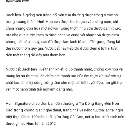
B
ạ
ch liên Hu
ế
Bạch liên là giống sen trắng cổ, vốn xưa thường được trồng ở các hồ
trong hoàng thành Huế. Hoa sen được thu hoạch vào sáng sớm, chỉ
chọn những đóa hoa mới nở với hương thơm như vừa được đánh thức,
rửa nhẹ qua nước, tách ra từng cánh và cùng với nhụy hoa được đem
chưng cất cách thuỷ, sau đó được làm lạnh tức thì để ngưng đọng lại
thứ nước thơm quý giá. Nước cất này tiếp đó được đem ủ từ hai tuần
đến một tháng để dậy mùi thơm hơn.
Nước cất Bạch liên Huế
thanh khiết, giúp thanh nhiệt, chống oxy hóa và
mang lại sự thư thái, ẩn chứa nét thanh tao của ẩm thực xứ Huế với sự
chắt lọc, tỉ mỉ, kỳ công, xứng tầm cho một cái kết tuyệt đẹp, lưu giữ trọn
vẹn một hành trình trải nghiệm đáng nhớ.
Hum Signature chào đón bạn đến thưởng vị ‘Từ Đồng Bằng Đến Non
Cao’ trong không gian nghệ thuật, trang nhã và riêng tư, tọa lạc tại ngôi
biệt thự cổ hơn 100 năm tuổi giữa lòng Sài Gòn, nơi tự hào khởi sinh nên
thương hiệu Hum từ năm 2012.