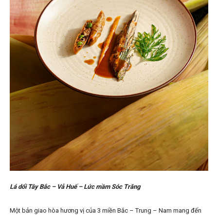
Lá d
ổ
i Tây B
ắ
c – V
ả
Hu
ế
– L
ứ
c m
ầ
m Sóc Trăng
Một bản giao hòa hương vị của 3 miền Bắc – Trung – Nam mang đến