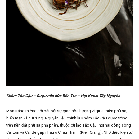
Khóm T
ắ
c C
ậ
u – R
ượ
u n
ế
p d
ừ
a B
ế
n Tre – H
ạ
t K
ơ
nia Tây Nguyên
Món tráng miệng nổi bật bởi sự giao hòa hương vị giữa miền phù sa,
biển mặn và núi rừng. Nguyên liệu chính là Khóm Tắc Cậu được trồng
trên nền đất phù sa pha phèn, thuộc cù lao Tắc Cậu, nơi hai dòng sông
Cái Lớn và Cái Bé gặp nhau ở Châu Thành (Kiên Giang). Nhờ điều kiện tự