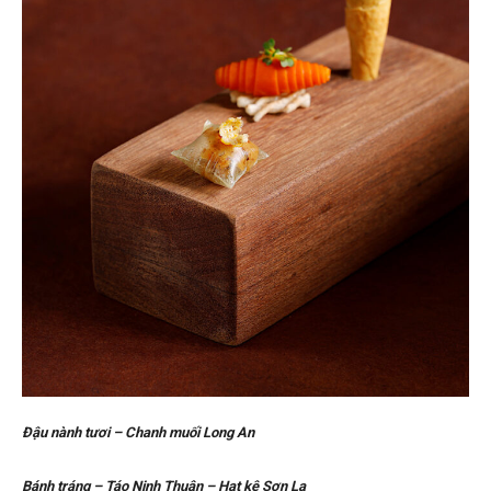
Đ
ậ
u nành t
ươ
i – Chanh mu
ố
i Long An
Bánh tráng – Táo Ninh Thu
ậ
n – H
ạ
t kê S
ơ
n La