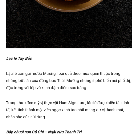
L
ặ
c lè Tây B
ắ
c
Lặc lè còn gọi mướp Mường, loại quả theo mùa quen thuộc trong
những bữa ăn của đồng bào Thái, Mường nhưng ít phổ biến nơi phố thị,
đặc trưng với lớp vỏ xanh đậm điểm sọc trắng.
Trong thực đơn mỹ vị thực vật Hum Signature, lặc lè được biến tấu tinh
tế, kết tinh thành một viên ngọc xanh tao nhã mang dư vị thanh mát,
nhẫn nhẹ của núi rừng.
B
ắ
p chu
ố
i non C
ủ
Chi – Ng
ả
i c
ứ
u Thanh Trì