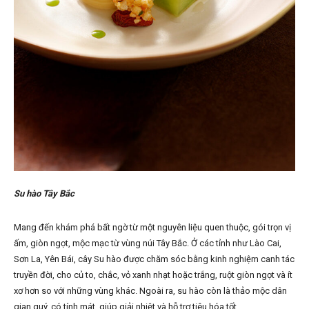
Su hào Tây B
ắ
c
Mang đến khám phá bất ngờ từ một nguyên liệu quen thuộc, gói trọn vị
ấm, giòn ngọt, mộc mạc từ vùng núi Tây Bắc. Ở các tỉnh như Lào Cai,
Sơn La, Yên Bái, cây Su hào được chăm sóc bằng kinh nghiệm canh tác
truyền đời, cho củ to, chắc, vỏ xanh nhạt hoặc trắng, ruột giòn ngọt và ít
xơ hơn so với những vùng khác. Ngoài ra, su hào còn là thảo mộc dân
gian quý, có tính mát, giúp giải nhiệt và hỗ trợ tiêu hóa tốt.