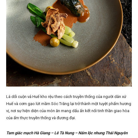
Lá dổi cuộn vả Huế kho rệu theo cách truyền thống của người dân xứ
Huế và cơm gạo lứt mầm Sóc Trăng lại trở thành một tuyệt phẩm hương
vị, nơi sự hiện diện của món ăn mang dấu ấn kết nối tinh thần giao hòa
của ẩm thực truyền thống và đương đại.
Tam giác m
ạ
ch Hà Giang – Lê Tà Nung – N
ấ
m l
ộ
c nhung Thái Nguyên