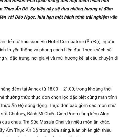
sson Blu Resort Phú Quốc mang đến một điểm nhấn mới
 Ẩm Thực Ấn Độ. Sự kiện này sẽ đưa những hương vị đậm
đến với Đảo Ngọc, hứa hẹn một hành trình trải nghiệm văn
an đến từ Radisson Blu Hotel Coimbatore (Ấn Độ), người
tính truyền thống và phong cách hiện đại. Thực khách sẽ
 đặc trưng, nơi gia vị và mùi hương kể lại câu chuyện di
a hằng đêm tại Annex từ 18:00 – 21:00, trong khoảng thời
thể thưởng thức thực đơn chọn lọc đặc biệt cùng màn trình
 ẩm thực Ấn Độ sống động. Thực đơn bao gồm các món như
ốt Chutney, Bánh Mì Chiên Giòn Poori dùng kèm Aloo
à dưa chua, Trà Sữa Masala Chai và nhiều món ăn khác.
y Ẩm Thực Ấn Độ trong bữa sáng, luân phiên giới thiệu