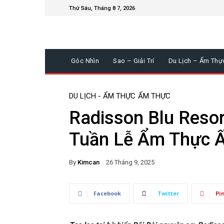
Thứ Sáu, Tháng 8 7, 2026
Góc Nhìn
Sao – Giải Trí
Du Lịch – Ẩm Thự
DU LỊCH - ẨM THỰC
ẨM THỰC
Radisson Blu Resor
Tuần Lễ Ẩm Thực 
By
Kimcan
26 Tháng 9, 2025
Facebook
Twitter
Pi