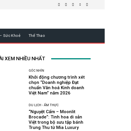
 – Sức Khoẻ
Thể Thao
ÀI XEM NHIỀU NHẤT
GÓC NHÌN
Khởi động chương trình xét
chọn “Doanh nghiệp Đạt
chuẩn Văn hoá Kinh doanh
Việt Nam” năm 2026
DU LỊCH - ẨM THỰC
“Nguyệt Cẩm – Moonlit
Brocade”: Tinh hoa di sản
Việt trong bộ sưu tập bánh
Trung Thu từ Mia Luxury