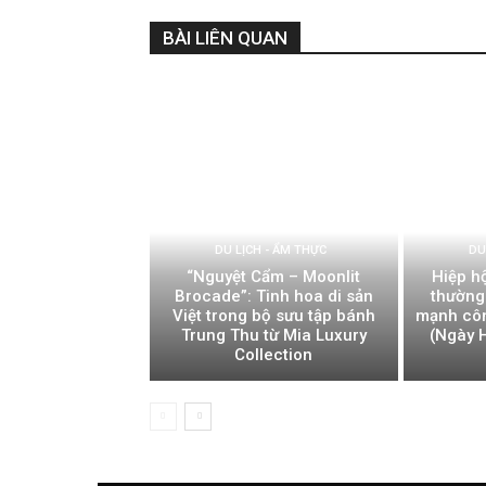
BÀI LIÊN QUAN
DU LỊCH - ẨM THỰC
DU
“Nguyệt Cẩm – Moonlit
Hiệp h
Brocade”: Tinh hoa di sản
thường
Việt trong bộ sưu tập bánh
mạnh côn
Trung Thu từ Mia Luxury
(Ngày H
Collection