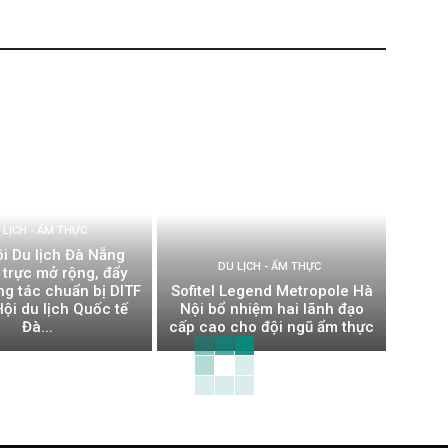
 LỊCH - ẨM THỰC
ội Du lịch Đà Nẵng
DU LỊCH - ẨM THỰC
 trực mở rộng, đẩy
g tác chuẩn bị DITF
Sofitel Legend Metropole Hà
ội du lịch Quốc tế
Nội bổ nhiệm hai lãnh đạo
Đà...
cấp cao cho đội ngũ ẩm thực