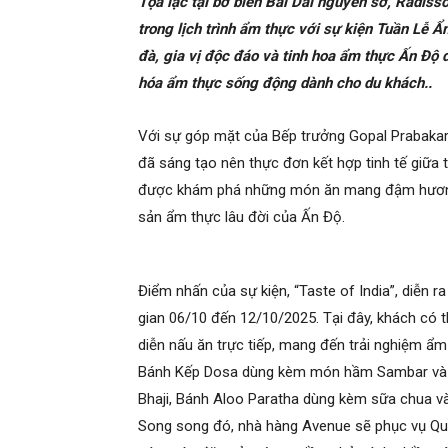
Tọa lạc tại bờ biển Bãi Dài nguyên sơ, Radi
trong lịch trình ẩm thực với sự kiện Tuần Lễ
đà, gia vị độc đáo và tinh hoa ẩm thực Ấn Độ 
hóa ẩm thực sống động dành cho du khách..
Với sự góp mặt của Bếp trưởng Gopal Prabakar
đã sáng tạo nên thực đơn kết hợp tinh tế giữa 
được khám phá những món ăn mang đậm hương vị
sản ẩm thực lâu đời của Ấn Độ.
Điểm nhấn của sự kiện, “Taste of India”, diễn r
gian 06/10 đến 12/10/2025. Tại đây, khách có 
diễn nấu ăn trực tiếp, mang đến trải nghiệm
Bánh Kếp Dosa dùng kèm món hầm Sambar và s
Bhaji, Bánh Aloo Paratha dùng kèm sữa chua v
Song song đó, nhà hàng Avenue sẽ phục vụ Quầ