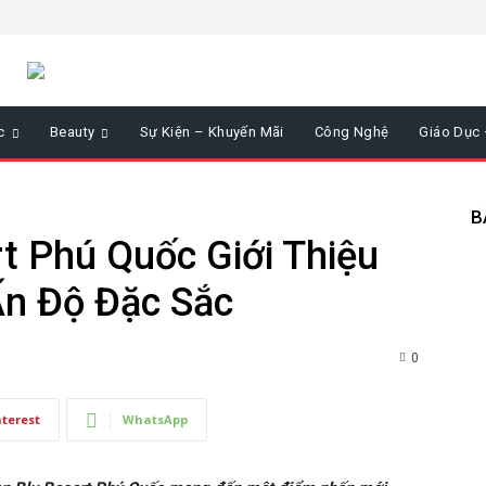
c
Beauty
Sự Kiện – Khuyến Mãi
Công Nghệ
Giáo Dục
B
t Phú Quốc Giới Thiệu
Ấn Độ Đặc Sắc
0
nterest
WhatsApp