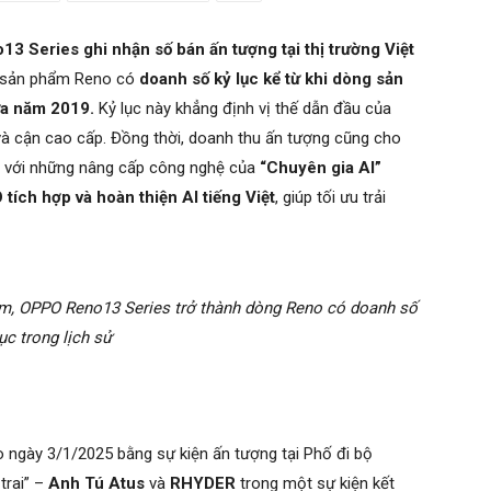
3 Series ghi nhận số bán ấn tượng tại thị trường Việt
h sản phẩm Reno có
doanh số kỷ lục kể từ khi dòng sản
ữa năm 2019.
Kỷ lục này khẳng định vị thế dẫn đầu của
 cận cao cấp. Đồng thời, doanh thu ấn tượng cũng cho
ực với những nâng cấp công nghệ của
“Chuyên gia AI”
ích hợp và hoàn thiện AI tiếng Việt
, giúp tối ưu trải
am, OPPO Reno13 Series trở thành dòng Reno có doanh số
ục trong lịch sử
o ngày 3/1/2025 bằng sự kiện ấn tượng tại Phố đi bộ
trai” –
Anh Tú Atus
và
RHYDER
trong một sự kiện kết