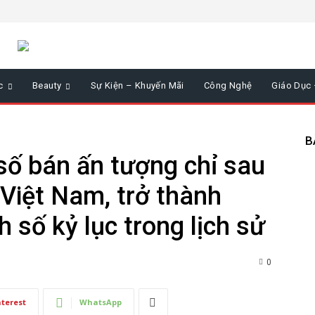
c
Beauty
Sự Kiện – Khuyến Mãi
Công Nghệ
Giáo Dục
B
số bán ấn tượng chỉ sau
 Việt Nam, trở thành
 số kỷ lục trong lịch sử
0
nterest
WhatsApp