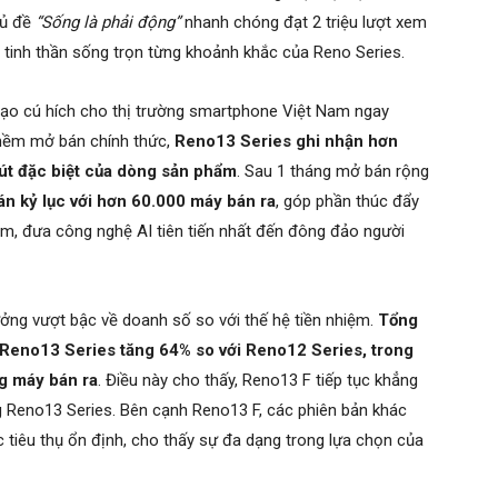
hủ đề
“Sống là phải động”
nhanh chóng đạt 2 triệu lượt xem
ỏa tinh thần sống trọn từng khoảnh khắc của Reno Series.
ạo cú hích cho thị trường smartphone Việt Nam ngay
thềm mở bán chính thức,
Reno13 Series ghi nhận hơn
út đặc biệt của dòng sản phẩm
. Sau 1 tháng mở bán rộng
án kỷ lục với hơn 60.000 máy bán ra
, góp phần thúc đẩy
m, đưa công nghệ AI tiên tiến nhất đến đông đảo người
ởng vượt bậc về doanh số so với thế hệ tiền nhiệm.
Tổng
Reno13 Series tăng 64% so với Reno12 Series, trong
g máy bán ra
. Điều này cho thấy, Reno13 F tiếp tục khẳng
ng Reno13 Series. Bên cạnh Reno13 F, các phiên bản khác
iêu thụ ổn định, cho thấy sự đa dạng trong lựa chọn của