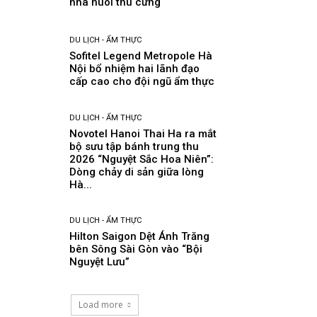
nhà nuôi thú cưng
DU LỊCH - ẨM THỰC
Sofitel Legend Metropole Hà
Nội bổ nhiệm hai lãnh đạo
cấp cao cho đội ngũ ẩm thực
DU LỊCH - ẨM THỰC
Novotel Hanoi Thai Ha ra mắt
bộ sưu tập bánh trung thu
2026 “Nguyệt Sắc Hoa Niên”:
Dòng chảy di sản giữa lòng
Hà...
DU LỊCH - ẨM THỰC
Hilton Saigon Dệt Ánh Trăng
bên Sông Sài Gòn vào “Bội
Nguyệt Lưu”
Load more