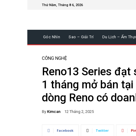
Thứ Năm, Tháng 8 6, 2026
Góc Nhìn
Sao – Giải Trí
Du Lịch – Ẩm Thự
CÔNG NGHỆ
Reno13 Series đạt 
1 tháng mở bán tại
dòng Reno có doanh
By
Kimcan
12 Tháng 2, 2025
Facebook
Twitter
Pi