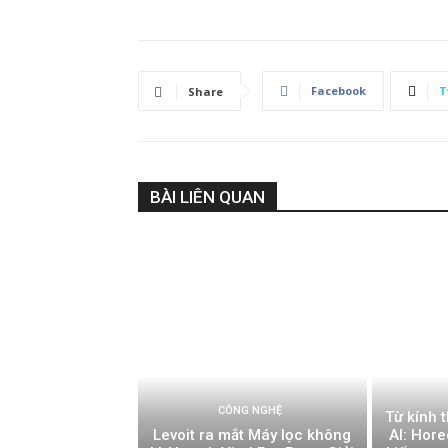
Facebook
T
Share
BÀI LIÊN QUAN
CÔNG NGHỆ
Từ kính 
Levoit ra mắt Máy lọc không
AI: Hor