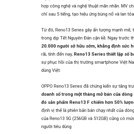
hợp công nghệ và nghệ thuật mãn nhãn. MV c
chỉ sau 5 tiếng, tạo hiệu ứng bùng nổ và lan t
Từ đó, Reno13 Series gây ấn tượng mạnh mẽ, t
trong dịp Tết Nguyên Đán cận kề. Ngay trước 
20.000 người sở hữu sớm, khẳng định sức h
rãi, tính đến nay,
Reno13 Series thiết lập số b
sự phục hồi của thị trường smartphone Việt Na
dùng Việt.
OPPO Reno13 Series đã chứng kiến sự tăng trư
doanh số trong một tháng mở bán của dòng 
đó sản phẩm Reno13 F chiếm hơn 50% lượn
định vị thế là phiên bản bán chạy nhất của dò
của Reno13 5G (256GB và 512GB) cũng có mức t
người tiêu dùng.