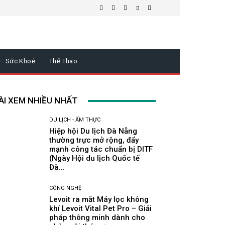
 – Sức Khoẻ
Thể Thao
ÀI XEM NHIỀU NHẤT
DU LỊCH - ẨM THỰC
Hiệp hội Du lịch Đà Nẵng
thường trực mở rộng, đẩy
mạnh công tác chuẩn bị DITF
(Ngày Hội du lịch Quốc tế
Đà...
CÔNG NGHỆ
Levoit ra mắt Máy lọc không
khí Levoit Vital Pet Pro – Giải
pháp thông minh dành cho