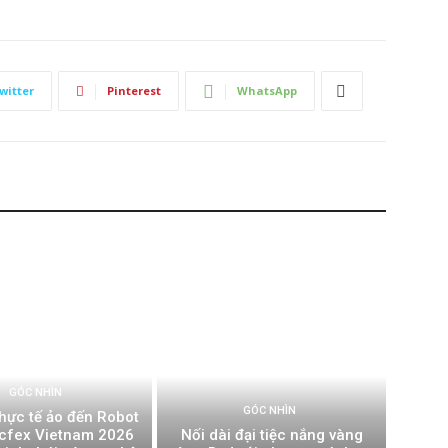
witter
Pinterest
WhatsApp
GÓC NHÌN
GÓC NHÌN
thực tế ảo đến Robot
ecfex Vietnam 2026
Nối dài đại tiệc nắng vàng