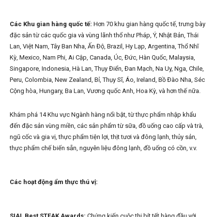
Các Khu gian hàng quốc tế:
Hơn 70 khu gian hàng quốc tế, trưng bày
đặc sản từ các quốc gia và vùng lãnh thổ như Pháp, Ý, Nhật Bản, Thái
Lan, Việt Nam, Tây Ban Nha, Ấn Độ, Brazil, Hy Lạp, Argentina, Thổ Nhĩ
Kỳ, Mexico, Nam Phi, Ai Cập, Canada, Úc, Đức, Hàn Quốc, Malaysia,
Singapore, Indonesia, Hà Lan, Thụy Điển, Đan Mạch, Na Uy, Nga, Chile,
Peru, Colombia, New Zealand, Bỉ, Thụy Sĩ, Áo, Ireland, Bồ Đào Nha, Séc
Cộng hòa, Hungary, Ba Lan, Vương quốc Anh, Hoa Kỳ, và hơn thế nữa.
Khám phá 14 Khu vực Ngành hàng nổi bật, từ thực phẩm nhập khẩu
đến đặc sản vùng miền, các sản phẩm từ sữa, đồ uống cao cấp và trà,
ngũ cốc và gia vị, thực phẩm tiện lợi, thịt tươi và đông lạnh, thủy sản,
thực phẩm chế biến sẵn, nguyên liệu đông lạnh, đồ uống có cồn, v.v.
Các hoạt động ẩm thực thú vị:
SIAL Best STEAK Awards:
Chứng kiến cuộc thi bít tết hàng đầu với