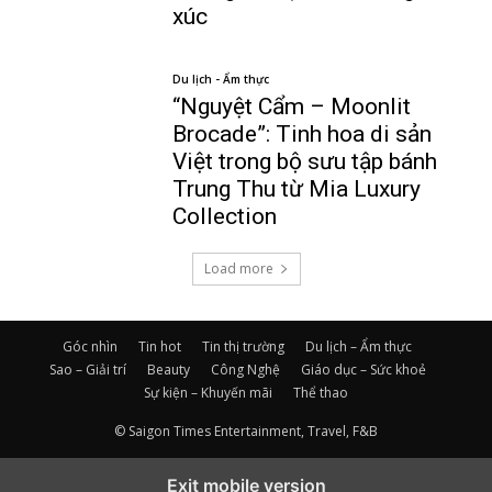
xúc
Du lịch - Ẩm thực
“Nguyệt Cẩm – Moonlit
Brocade”: Tinh hoa di sản
Việt trong bộ sưu tập bánh
Trung Thu từ Mia Luxury
Collection
Load more
Góc nhìn
Tin hot
Tin thị trường
Du lịch – Ẩm thực
Sao – Giải trí
Beauty
Công Nghệ
Giáo dục – Sức khoẻ
Sự kiện – Khuyến mãi
Thể thao
© Saigon Times Entertainment, Travel, F&B
Exit mobile version