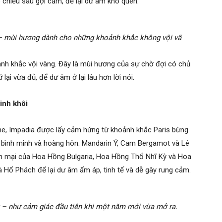
 chiều sâu gợi cảm, để lại dư âm khó quên.
– mùi hương dành cho những khoảnh khắc không vội vã
nh khắc vội vàng. Đây là mùi hương của sự chờ đợi có chủ
ại vừa đủ, để dư âm ở lại lâu hơn lời nói.
inh khôi
nne, Impadia được lấy cảm hứng từ khoảnh khắc Paris bừng
bình minh và hoàng hôn. Mandarin Ý, Cam Bergamot và Lê
ềm mại của Hoa Hồng Bulgaria, Hoa Hồng Thổ Nhĩ Kỳ và Hoa
và Hổ Phách để lại dư âm ấm áp, tinh tế và dễ gây rung cảm.
 – như cảm giác đầu tiên khi một năm mới vừa mở ra.