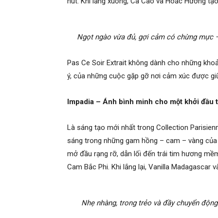
hút. Khi lắng xuống, Ca Cao và Hoắc Hương tạo
Ngọt ngào vừa đủ, gợi cảm có chừng mực 
Pas Ce Soir Extrait không dành cho những khoả
ý, của những cuộc gặp gỡ nơi cảm xúc được giữ l
Impadia – Ánh bình minh cho một khởi đầu t
Là sáng tạo mới nhất trong Collection Parisie
sáng trong những gam hồng – cam – vàng của 
mở đầu rạng rỡ, dẫn lối đến trái tim hương m
Cam Bắc Phi. Khi lắng lại, Vanilla Madagascar 
Nhẹ nhàng, trong trẻo và đầy chuyển động