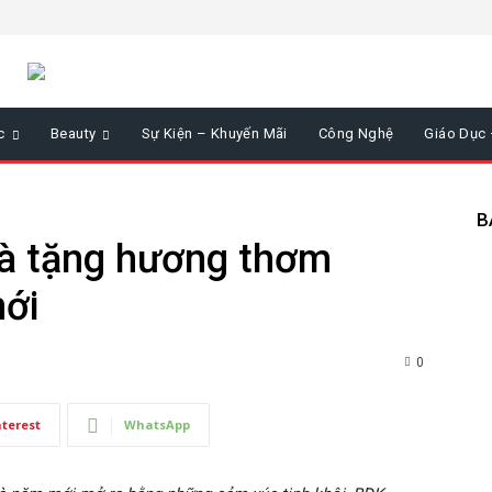
c
Beauty
Sự Kiện – Khuyến Mãi
Công Nghệ
Giáo Dục
B
 tặng hương thơm
mới
0
nterest
WhatsApp