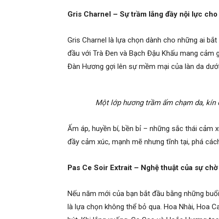
Gris Charnel – Sự trầm lắng đầy nội lực ch
Gris Charnel là lựa chọn dành cho những ai b
đầu với Trà Đen và Bạch Đậu Khấu mang cảm gi
Đàn Hương gợi lên sự mềm mại của làn da dưới 
Một lớp hương trầm ấm chạm da, kín đ
Ấm áp, huyền bí, bền bỉ – những sắc thái cảm 
đầy cảm xúc, mạnh mẽ nhưng tĩnh tại, phá các
Pas Ce Soir Extrait – Nghệ thuật của sự chờ
Nếu năm mới của bạn bắt đầu bằng những buổi gặ
là lựa chọn không thể bỏ qua. Hoa Nhài, Hoa 