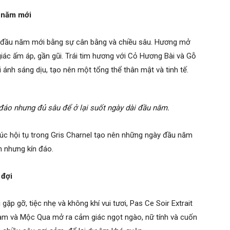
o năm mới
ắt đầu năm mới bằng sự cân bằng và chiều sâu. Hương mở
ác ấm áp, gần gũi. Trái tim hương với Cỏ Hương Bài và Gỗ
ánh sáng dịu, tạo nên một tổng thể thân mật và tinh tế.
áo nhưng đủ sâu để ở lại suốt ngày dài đầu năm.
xúc hội tụ trong Gris Charnel tạo nên những ngày đầu năm
h nhưng kín đáo.
 đợi
p gỡ, tiệc nhẹ và không khí vui tươi, Pas Ce Soir Extrait
Cam và Mộc Qua mở ra cảm giác ngọt ngào, nữ tính và cuốn