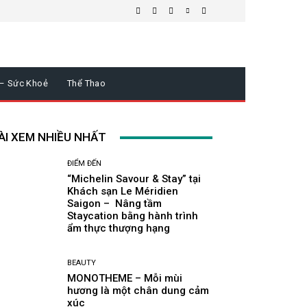
 – Sức Khoẻ
Thể Thao
ÀI XEM NHIỀU NHẤT
ĐIỂM ĐẾN
“Michelin Savour & Stay” tại
Khách sạn Le Méridien
Saigon – Nâng tầm
Staycation bằng hành trình
ẩm thực thượng hạng
BEAUTY
MONOTHEME – Mỗi mùi
hương là một chân dung cảm
xúc