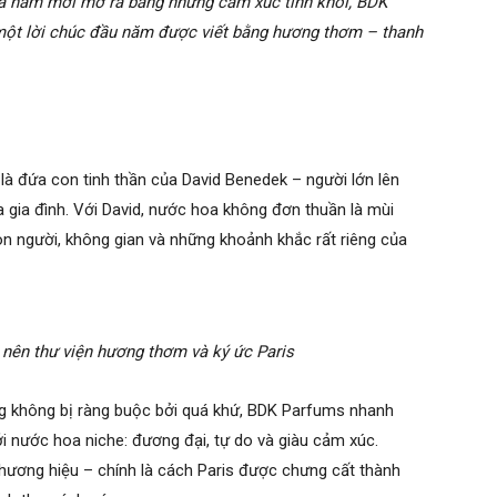
và năm mới mở ra bằng những cảm xúc tinh khôi, BDK
 một lời chúc đầu năm được viết bằng hương thơm – thanh
là đứa con tinh thần của David Benedek – người lớn lên
 gia đình. Với David, nước hoa không đơn thuần là mùi
on người, không gian và những khoảnh khắc rất riêng của
nên thư viện hương thơm và ký ức Paris
g không bị ràng buộc bởi quá khứ, BDK Parfums nhanh
ới nước hoa niche: đương đại, tự do và giàu cảm xúc.
 thương hiệu – chính là cách Paris được chưng cất thành