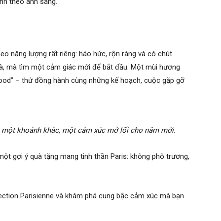
nh theo ánh sáng.
 năng lượng rất riêng: háo hức, rộn ràng và có chút
à, mà tìm một cảm giác mới để bắt đầu. Một mùi hương
“mood” – thứ đồng hành cùng những kế hoạch, cuộc gặp gỡ
à một khoảnh khắc, một cảm xúc mở lối cho năm mới.
 một gợi ý quà tặng mang tinh thần Paris: không phô trương,
lection Parisienne và khám phá cung bậc cảm xúc mà bạn